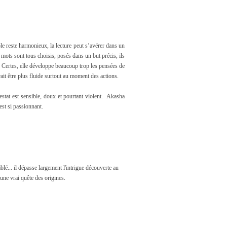
ble reste harmonieux, la lecture peut s’avérer dans un
 mots sont tous choisis, posés dans un but précis, ils
. Certes, elle développe beaucoup trop les pensées de
rait être plus fluide surtout au moment des actions.
estat est sensible, doux et pourtant violent. Akasha
'est si passionnant.
blé... il dépasse largement l'intrigue découverte au
s une vrai quête des origines.