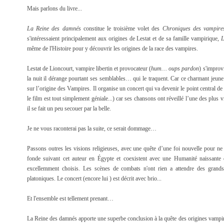
Mais parlons du livre...
La Reine des damnés
constitue le troisième volet des
Chroniques des vampire
s'intéressaient principalement aux origines de Lestat et de sa famille vampirique,
L
même de l'Histoire pour y découvrir les origines de la race des vampires.
Lestat de Lioncourt, vampire libertin et provocateur (
hum… oups pardon
) s'improv
la nuit il dérange pourtant ses semblables… qui le traquent. Car ce charmant jeun
sur l’origine des Vampires. Il organise un concert qui va devenir le point central de
le film est tout simplement géniale...) car ses chansons ont réveillé l’une des plus v
il se fait un peu secouer par la belle.
Je ne vous raconterai pas la suite, ce serait dommage…
Passons outres les visions religieuses, avec une quête d’une foi nouvelle pour ne
fonde suivant cet auteur en Égypte et coexistent avec une Humanité naissante
excellemment choisis. Les scènes de combats n'ont rien a attendre des grands a
platoniques. Le concert (encore lui ) est décrit avec brio...
Et l'ensemble est tellement prenant…
La Reine des damnés apporte une superbe conclusion à la quête des origines vampir