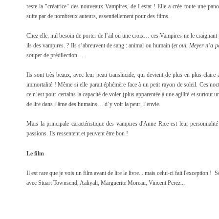
reste la "créatrice" des nouveaux Vampires, de Lestat ! Elle a crée toute une panopl
suite par de nombreux auteurs, essentiellement pour des films.
Chez elle, nul besoin de porter de l’ail ou une croix… ces Vampires ne le craignant 
ils des vampires. ? Ils s’abreuvent de sang : animal ou humain (
et oui, Meyer n’a p
souper de prédilection…
Ils sont très beaux, avec leur peau translucide, qui devient de plus en plus claire a
immortalité ! Même si elle parait éphémère face à un petit rayon de soleil. Ces noc
ce n’est pour certains la capacité de voler (plus apparentée à une agilité et surtout 
de lire dans l’âme des humains… d’y voir la peur, l’envie.
Mais la principale caractéristique des vampires d'Anne Rice est leur personnalité
passions. Ils ressentent et peuvent être bon !
Le film
Il est rare que je vois un film avant de lire le livre... mais celui-ci fait l'exception ! S
avec Stuart Townsend, Aaliyah, Marguerite Moreau, Vincent Perez...