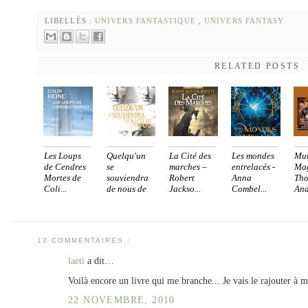
LIBELLÉS :
UNIVERS FANTASTIQUE
,
UNIVERS FANTASY
RELATED POSTS
Les Loups
Quelqu'un
La Cité des
Les mondes
Mur
de Cendres
se
marches –
entrelacés -
Mag
Mortes de
souviendra
Robert
Anna
Th
Coli...
de nous de
Jackso...
Combel...
An
...
[sé.
12 COMMENTAIRES :
laeti
a dit…
Voilà encore un livre qui me branche... Je vais le rajouter à m
22 NOVEMBRE, 2010