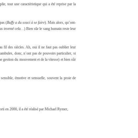
ie, tout une caractéristique qui a été reprise par la
pas (
Buffy a du souci à se faire
). Mais alors, qu’ont-
as inventé cela…
) Bien sûr le sang humain reste leur
u fil des siècles. Ah, oui il ne faut pas oublier leur
tambules, donc, n’ont pas de pouvoirs particulier, si
une gestion du mouvement et de la vitesse) et bien sûr
 sensible, émotive et sensuelle, souvent la proie de
orti en 2000, il a été réalisé par
Michael Rymer
,