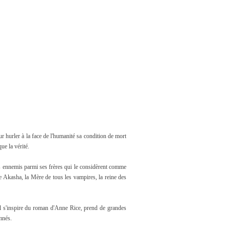
ur hurler à la face de l'humanité sa condition de mort
ue la vérité.
des ennemis parmi ses frères qui le considèrent comme
ire Akasha, la Mère de tous les vampires, la reine des
il s'inspire du roman d'Anne Rice, prend de grandes
amnés.