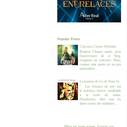
Popular Posts
Concours Coeurs Hybrides
Bonjour Chaque année, pour
l'anniversaire de ce blog,
j'organise un concours. Mais,
comme cette année est un peu
particulière, ...
La joueuse de Go de Shan Sa
" Les femmes de joie ont
la fraîcheur furtive, semblable
à la rosée du matin.
Désabusées, elles sont les
âmes soeurs des militaires. ...
Mise en page nanet. Fourni par