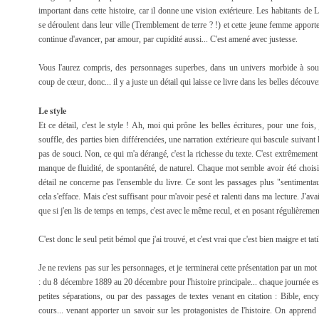
important dans cette histoire, car il donne une vision extérieure. Les habitants d
se déroulent dans leur ville (Tremblement de terre ? !) et cette jeune femme apporte
continue d'avancer, par amour, par cupidité aussi... C'est amené avec justesse.
Vous l'aurez compris, des personnages superbes, dans un univers morbide à sou
coup de cœur, donc... il y a juste un détail qui laisse ce livre dans les belles découve
Le style
Et ce détail, c'est le style ! Ah, moi qui prône les belles écritures, pour une fois
souffle, des parties bien différenciées, une narration extérieure qui bascule suivant
pas de souci. Non, ce qui m'a dérangé, c'est la richesse du texte. C'est extrêmement
manque de fluidité, de spontanéité, de naturel. Chaque mot semble avoir été chois
détail ne concerne pas l'ensemble du livre. Ce sont les passages plus "sentiment
cela s'efface. Mais c'est suffisant pour m'avoir pesé et ralenti dans ma lecture. J'av
que si j'en lis de temps en temps, c'est avec le même recul, et en posant régulièrement
C'est donc le seul petit bémol que j'ai trouvé, et c'est vrai que c'est bien maigre et tati
Je ne reviens pas sur les personnages, et je terminerai cette présentation par un mot
: du 8 décembre 1889 au 20 décembre pour l'histoire principale... chaque journée es
petites séparations, ou par des passages de textes venant en citation : Bible, ency
cours... venant apporter un savoir sur les protagonistes de l'histoire. On apprend