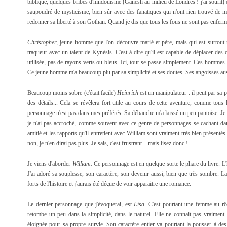
biblique, quelques bribes d'hindouisme (Ganesh au milieu de Londres ! j'ai sourit) e
saupoudré de mysticisme, bien sûr avec des fanatiques qui n'ont rien trouvé de mi
redonner sa liberté à son Gothan. Quand je dis que tous les fous ne sont pas enferm
Christopher,
jeune homme que l'on découvre marié et père, mais qui est surtout 
traqueur avec un talent de Kynésis. C'est à dire qu'il est capable de déplacer des
utilisée, pas de rayons verts ou bleus. Ici, tout se passe simplement. Ces hommes o
Ce jeune homme m'a beaucoup plu par sa simplicité et ses doutes. Ses angoisses aus
Beaucoup moins sobre (c'était facile)
Heinrich
est un manipulateur : il peut par sa p
des détails... Cela se révèlera fort utile au cours de cette aventure, comme tous l
personnage n'est pas dans mes préférés. Sa débauche m'a laissé un peu pantoise. Je 
je n'ai pas accroché, comme souvent avec ce genre de personnages se cachant dans
amitié et les rapports qu'il entretient avec William sont vraiment très bien présentés
non, je n'en dirai pas plus. Je sais, c'est frustrant... mais lisez donc !
Je viens d'aborder
William.
Ce personnage est en quelque sorte le phare du livre. L'h
J'ai adoré sa souplesse, son caractère, son devenir aussi, bien que très sombre. La 
forts de l'histoire et j'aurais été déçue de voir apparaitre une romance.
Le dernier personnage que j'évoquerai, est
Lisa
. C'est pourtant une femme au rôle
retombe un peu dans la simplicité, dans le naturel. Elle ne connait pas vraiment 
éloignée pour sa propre survie. Son caractère entier va pourtant la pousser à des 