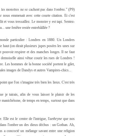
 les monstres ne se cachent pas dans l'ombre.
" (P9)
ur nous emmenait avec cette courte citation. Et c'est
 et vous tressaillez. Le monstre y est tapi. Sentez-
u... une fenêtre restée entrebâillée ?
n monde particulier : Londres en 1880. Un Londres
 haut (on dirait plusieurs jupes posées les unes sur
t pouvoir respirer et des manches longes. Il ne faut
 demoiselle ainsi vêtue courir les rues de Londres !
oire. Les hommes de la bonne société portent le gilet,
ipales images de Dandys et autres Vampires-chics...
oint que l'on s'imagine très bien les lieux. C'est très
 je tairais, afin de vous laisser le plaisir de les
eu de manichéisme, de temps en temps, surtout que dans
lle est le centre de l'intrigue, l'
aethryne
que nos
e dans l'ombre un des dieux déchus : un Gothan. Ah,
ous a concocté un mélange savant entre une religion