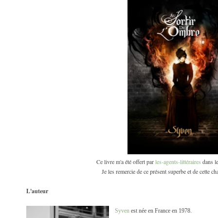
Ce livre m'a été offert par
les-agents-littéraires
dans le
Je les remercie de ce présent superbe et de cette c
L'auteur
Syven
est née en France en 1978.