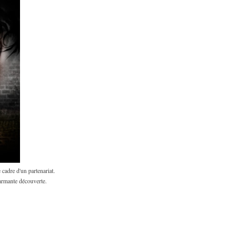
 cadre d'un partenariat.
harmante découverte.