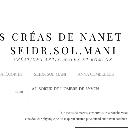
S CRÉAS DE NANET
SEIDR.SOL.MANI
CRÉATIONS ARTISANALES ET ROMANS.
CATÉGORIES
SEIDR.SOL.MANI
ANNA COMBELLES
AU SORTIR DE L'OMBRE DE SYVEN
LUNDI
6 JUIN 2011
Un rictus de mépris s'inscrivit sur la bouche velou
"
Une douleur physique ne lui inspirait aucune pitié quand elle savait combien la