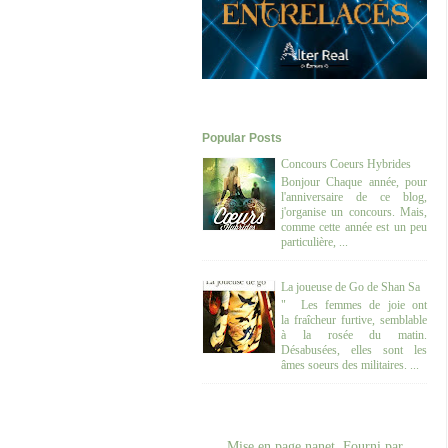
Popular Posts
Concours Coeurs Hybrides
Bonjour Chaque année, pour
l'anniversaire de ce blog,
j'organise un concours. Mais,
comme cette année est un peu
particulière, ...
La joueuse de Go de Shan Sa
" Les femmes de joie ont
la fraîcheur furtive, semblable
à la rosée du matin.
Désabusées, elles sont les
âmes soeurs des militaires. ...
Mise en page nanet. Fourni par