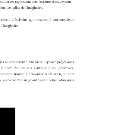
st tournée rapidement vers l'écriture et est devenue
tion Tremplins de l'Imaginaire.
ollectif d’écrivains qui travaillent à améliorer leurs
 l’Imaginaire.
les se consacrent à leur tâche : garder piégés dans
a secte des némésis s'attaque à ces prêtresses,
traqueurs William, Christopher et Heinrich, qui sont
 la chasse dont ils feront bientôt l'objet. Mais dans