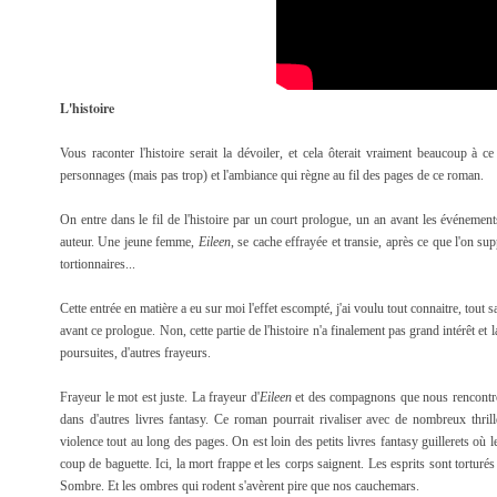
L'histoire
Vous raconter l'histoire serait la dévoiler, et cela ôterait vraiment beaucoup à ce
personnages (mais pas trop) et l'ambiance qui règne au fil des pages de ce roman.
On entre dans le fil de l'histoire par un court prologue, un an avant les événement
auteur. Une jeune femme,
Eileen
, se cache effrayée et transie, après ce que l'on s
tortionnaires...
Cette entrée en matière a eu sur moi l'effet escompté, j'ai voulu tout connaitre, tout sav
avant ce prologue. Non, cette partie de l'histoire n'a finalement pas grand intérêt et l
poursuites, d'autres frayeurs.
Frayeur le mot est juste. La frayeur d'
Eileen
et des compagnons que nous rencontron
dans d'autres livres fantasy. Ce roman pourrait rivaliser avec de nombreux thril
violence tout au long des pages. On est loin des petits livres fantasy guillerets où l
coup de baguette. Ici, la mort frappe et les corps saignent. Les esprits sont torturés
Sombre. Et les ombres qui rodent s'avèrent pire que nos cauchemars.