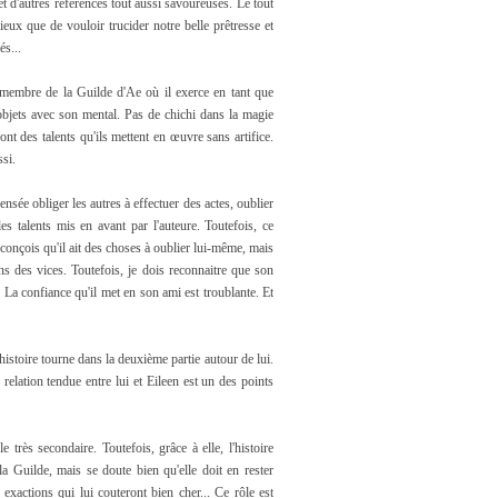
t d'autres références tout aussi savoureuses. Le tout
eux que de vouloir trucider notre belle prêtresse et
és...
membre de la Guilde d'Ae où il exerce en tant que
 objets avec son mental. Pas de chichi dans la magie
nt des talents qu'ils mettent en œuvre sans artifice.
si.
ensée obliger les autres à effectuer des actes, oublier
es talents mis en avant par l'auteure. Toutefois, ce
conçois qu'il ait des choses à oublier lui-même, mais
 des vices. Toutefois, je dois reconnaitre que son
. La confiance qu'il met en son ami est troublante. Et
istoire tourne dans la deuxième partie autour de lui.
relation tendue entre lui et Eileen est un des points
 très secondaire. Toutefois, grâce à elle, l'histoire
la Guilde, mais se doute bien qu'elle doit en rester
exactions qui lui couteront bien cher... Ce rôle est