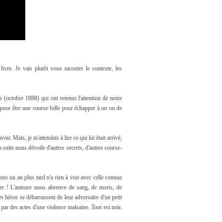
 livre. Je vais plutôt vous raconter le contexte, les
s (octobre 1888) qui ont retenus l'attention de notre
uppose être une course folle pour échapper à un ou de
oir. Mais, je m'attendais à lire ce qui lui était arrivé,
a suite nous dévoile d'autres secrets, d'autres course-
s un an plus tard n'a rien à voir avec celle connue
ler ! L'auteure nous abreuve de sang, de morts, de
es héros se débarrassent de leur adversaire d'un petit
 par des actes d'une violence malsaine. Tout est noir.