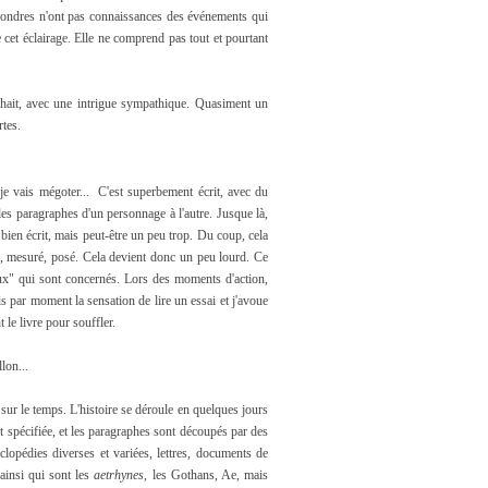
e Londres n'ont pas connaissances des événements qui
 cet éclairage. Elle ne comprend pas tout et pourtant
hait, avec une intrigue sympathique. Quasiment un
rtes.
, je vais mégoter... C'est superbement écrit, avec du
 les paragraphes d'un personnage à l'autre. Jusque là,
 bien écrit, mais peut-être un peu trop. Du coup, cela
i, mesuré, posé. Cela devient donc un peu lourd. Ce
aux" qui sont concernés. Lors des moments d'action,
ais par moment la sensation de lire un essai et j'avoue
 le livre pour souffler.
llon...
 sur le temps. L'histoire se déroule en quelques jours
t spécifiée, et les paragraphes sont découpés par des
clopédies diverses et variées, lettres, documents de
 ainsi qui sont les
aetrhynes
, les Gothans, Ae, mais