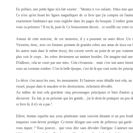
Mentez à vos enfants. Dites-leur que
En préface, une petite ligne m'a fait sourire : "
Ce n'est qu'en lisant les lignes magnifiques de ce livre que j'ai compris où l'aute
exactement l'ambiance qui vous englobe dans les pages du bouquin. L'ombre grandit
vous sa présence ? Il est là, juste là. Ce bruissement discret... ce souffle sur votre co
Autour de cette noirceur, de ces monstres, il y a pourtant un autre décor. U
Victorien, donc, avec ces femmes portants de grandes robes aux amas de tissu sur le
les autres mais dans le même tissu), des corsets serrés au point de ne pas vraimen
plus voir le corps... les robes deviennent un tantinet hostiles. On imagine mal une
D'ailleurs, cela ne court pas une miss. Cela s'évanouie... mais c'est une autre hist
sous un costume sombre. C'est la belle époque, c'est de là que sont sortis les princ
Le décor c'est aussi les rues, les monuments. Et l'auteure nous détaille tout cela, au p
visuel, jusque dans le macabre et les destructions, richement dévoilés.
Au milieu de tout cela gravitent cinq personnages principaux et bien d'autres que
découvrir. En fait, je ne présente que les gentils... j'ai le droit de pratiquer un p
ce livre là, il n'y en a pas !
Eileen,
femme superbe aux yeux pénétrants mais souvent distante et un peu froide. E
traqueurs vont devoir protéger. Ce terme désigne une sorte de prêtresse qui gard
vous tiquez ? Vous pouvez... que vous dire sans dévoiler l'intrigue. L'auteure n