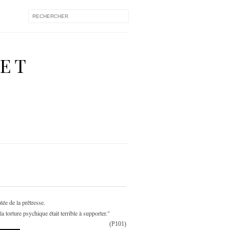
 ET
tée de la prêtresse.
 torture psychique était terrible à supporter."
(P101)