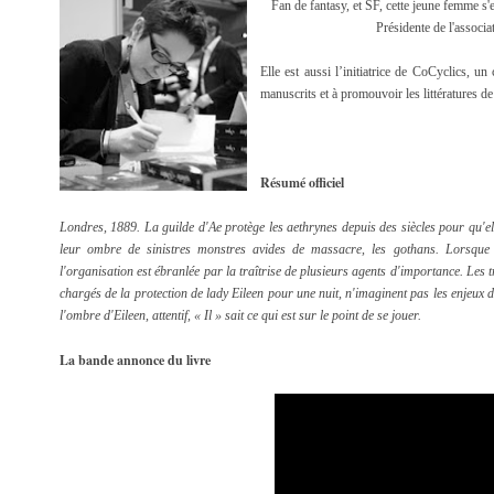
Fan de fantasy, et SF, cette jeune femme s'e
Présidente de l'associa
Elle est aussi l’init
iatrice de CoCyclics, un c
manuscrits et à promouvoir les littératures de
Résumé officiel
Londres, 1889. La guilde d'Ae protège les aethrynes depuis des siècles pour qu'el
leur ombre de sinistres monstres avides de massacre, les gothans. Lorsque l
l'organisation est ébranlée par la traîtrise de plusieurs agents d'importance. Les 
chargés de la protection de lady Eileen pour une nuit, n'imaginent pas les enjeux de
l'ombre d'Eileen, attentif, « Il » sait ce qui est sur le point de se jouer.
La bande annonce du livre