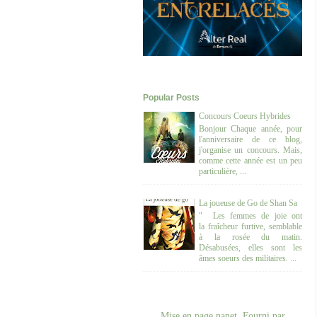
Popular Posts
Concours Coeurs Hybrides
Bonjour Chaque année, pour
l'anniversaire de ce blog,
j'organise un concours. Mais,
comme cette année est un peu
particulière, ...
La joueuse de Go de Shan Sa
" Les femmes de joie ont
la fraîcheur furtive, semblable
à la rosée du matin.
Désabusées, elles sont les
âmes soeurs des militaires. ...
Mise en page nanet. Fourni par