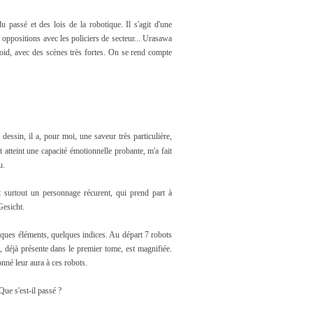
passé et des lois de la robotique. Il s'agit d'une
oppositions avec les policiers de secteur... Urasawa
oid, avec des scènes très fortes. On se rend compte
essin, il a, pour moi, une saveur très particulière,
atteint une capacité émotionnelle probante, m'a fait
mu.
t surtout un personnage récurent, qui prend part à
Gesicht.
uelques éléments, quelques indices. Au départ 7 robots
, déjà présente dans le premier tome, est magnifiée.
onné leur aura à ces robots.
Que s'est-il passé ?