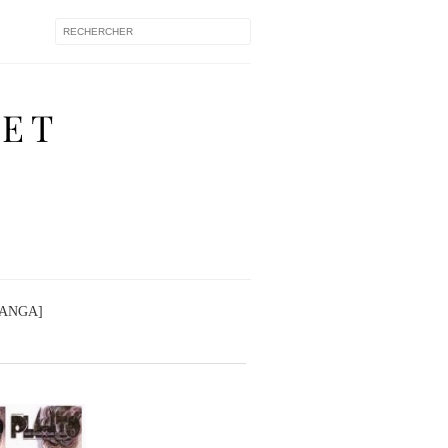
 ET
MANGA]