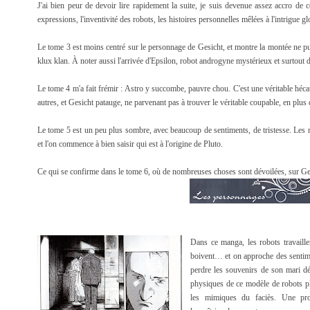
J'ai bien peur de devoir lire rapidement la suite, je suis devenue assez accro de ce
expressions, l'inventivité des robots, les histoires personnelles mêlées à l'intrigue 
Le tome 3 est moins centré sur le personnage de Gesicht, et montre la montée ne p
klux klan. À noter aussi l'arrivée d'Epsilon, robot androgyne mystérieux et surtout 
Le tome 4 m'a fait frémir : Astro y succombe, pauvre chou. C'est une véritable hécat
autres, et Gesicht patauge, ne parvenant pas à trouver le véritable coupable, en plus 
Le tome 5 est un peu plus sombre, avec beaucoup de sentiments, de tristesse. Les 
et l'on commence à bien saisir qui est à l'origine de Pluto.
Ce qui se confirme dans le tome 6, où de nombreuses choses sont dévoilées, sur Ges
Dans ce manga, les robots travaille
boivent… et on approche des sentim
perdre les souvenirs de son mari déf
physiques de ce modèle de robots pl
les mimiques du faciès. Une pro