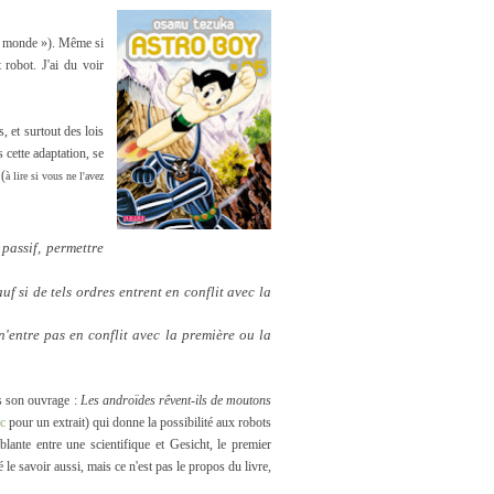
 du monde »). Même si
 robot. J'ai du voir
 et surtout des lois
cette adaptation, se
(
à lire si vous ne l'avez
passif, permettre
f si de tels ordres entrent en conflit avec la
n'entre pas en conflit avec la première ou la
ns son ouvrage :
Les androïdes rêvent-ils de moutons
ic
pour un extrait) qui donne la possibilité aux robots
lante entre une scientifique et Gesicht, le premier
 le savoir aussi, mais ce n'est pas le propos du livre,