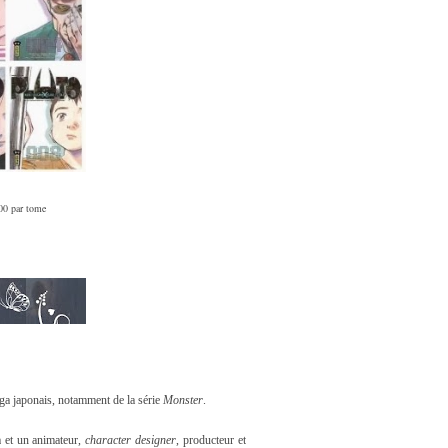
00 par tome
ga
japonais, notamment de la série
Monster
.
a
et un animateur,
character designer
, producteur et