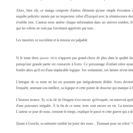
Alors, bien sûr, ce manga comporte d'autres éléments qu'une simple évocation du 
enquête policière menée par un inspecteur robot d'Europol avec la réminiscence des 
n'oublie rien. L'auteur nous amène chaque information dans un univers sombre, fr
que les robots ne sont pas forcément appréciés par tous...
Les meurtres se succèdent et la tension est palpable.
Si le tome deux
n'apporte pas grand-chose de plus dans la qualité du d
(janvier 2013)
puisqu'une grande partie est consacrée à Astro. Ce personnage d'enfant robot ayant 
fondre alors qu'il est d'une implacable logique. Ses sentiments, ses larmes m'ont é
L'intrigue de ce tome ne lui est pourtant pas intégralement dédiée. Astro devien
l'enquête, amenant son intellect, sa logique et cette pointe de douceur qui manque à
L'histoire avance. Et, si la clé de l'énigme n'est encore qu'évoquée, on entrevoit q
d'une puissance inégalée. À la fin de ce tome, trois sont encore en vie. La tension
L’auteur se joue de nous, remonte le temps, explique le passé et cette guerre qui a d
Quant à Gesicht, sa mémoire semble lui jouer des tours... Étonnant pour un robot ! 