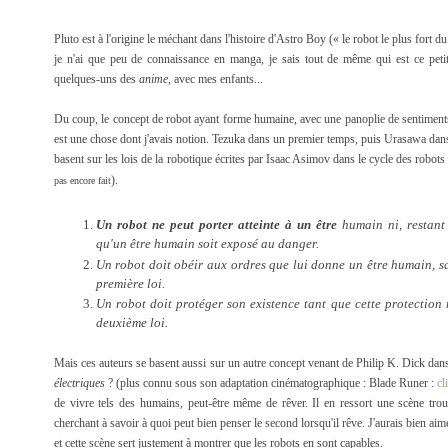
Pluto est à l'origine le méchant dans l'histoire d'Astro Boy (« le robot le plus fort
je n'ai que peu de connaissance en manga, je sais tout de même qui est ce petit
quelques-uns des
anime
, avec mes enfants...
Du coup, le concept de robot ayant forme humaine, avec une panoplie de sentiments,
est une chose dont j'avais notion. Tezuka dans un premier temps, puis Urasawa dans 
basent sur les lois de la robotique écrites par Isaac Asimov dans le cycle des robots 
).
pas encore fait
Un robot ne peut porter atteinte à un être
humain ni, restant 
qu'un être humain soit exposé au danger.
Un robot doit obéir aux ordres que lui donne un être humain, sau
première loi.
Un robot doit protéger son existence tant que cette protection 
deuxième loi.
Mais ces auteurs se basent aussi sur un autre concept venant de Philip K. Dick da
électriques
? (plus connu sous son adaptation cinématographique : Blade Runer :
cl
de vivre tels des humains, peut-être même de rêver. Il en ressort une scène troub
cherchant à savoir à quoi peut bien penser le second lorsqu'il rêve. J'aurais bien aimé
et cette scène sert justement à montrer que les robots en sont capables.