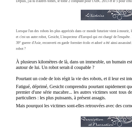
Depuis, j'ai lu d'autres tomes, le tome 2 comptant pour l'ABC 2013 et le 5 pour celu
Lorsque l'un des robots les plus appréciés dans ce monde futuriste vient à mourir, 
et c'est un autre robot, Gesicht, L'inspecteur d'
Europol qui est chargé de l'enquête.
39° guerre d'Asie, reconverti en garde forestier écolo et adoré a été ainsi assassiné. 
robot ?
À plusieurs kilomètres de là, dans un immeuble, un humain est
autour de lui. Un robot serait-il coupable ?
Pourtant u
n code de lois régit la vie des robots, et il leur est in
Fatigué, déprimé, Gesicht comprendra pourtant rapidement que
premier d'une série macabre... les autres victimes sont tous de
particuliers : les plus puissants, à présent assagis.
Mais pourquoi les victimes sont-elles retrouvées avec des corne