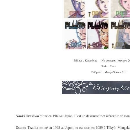
Éditeur
: Kana (big) —
Nb de pages : environ 2
Série : Pluto
Catégorie : Manga/Seinen /SF
Naoki Urasawa
est
né en
1960
au
Japon. Il
est un
dessinateur
et scénariste de
man
Osamu Tezuka
est
né en
1928
au Japon
, et est mort en
1989
à
Tōkyō. Mangak