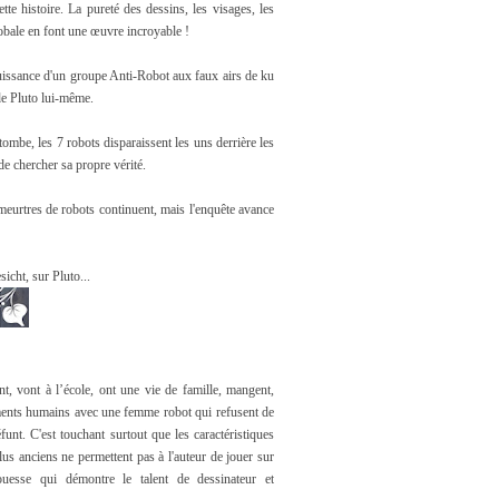
tte histoire. La pureté des dessins, les visages, les
globale en font une œuvre incroyable !
uissance d'un groupe Anti-Robot aux faux airs de ku
de Pluto lui-même.
ombe, les 7 robots disparaissent les uns derrière les
de chercher sa propre vérité.
meurtres de robots continuent, mais l'enquête avance
icht, sur Pluto...
nt, vont à l’école, ont une vie de famille, mangent,
ents humains avec une femme robot qui refusent de
unt. C'est touchant surtout que les caractéristiques
us anciens ne permettent pas à l'auteur de jouer sur
uesse qui démontre le talent de dessinateur et