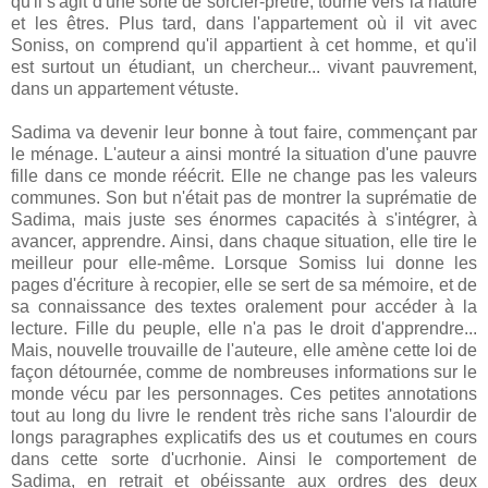
qu'il s'agit d'une sorte de sorcier-prêtre, tourné vers la nature
et les êtres. Plus tard, dans l'appartement où il vit avec
Soniss, on comprend qu'il appartient à cet homme, et qu'il
est surtout un étudiant, un chercheur... vivant pauvrement,
dans un appartement vétuste.
Sadima va devenir leur bonne à tout faire, commençant par
le ménage. L'auteur a ainsi montré la situation d'une pauvre
fille dans ce monde réécrit. Elle ne change pas les valeurs
communes. Son but n'était pas de montrer la suprématie de
Sadima, mais juste ses énormes capacités à s'intégrer, à
avancer, apprendre. Ainsi, dans chaque situation, elle tire le
meilleur pour elle-même. Lorsque Somiss lui donne les
pages d'écriture à recopier, elle se sert de sa mémoire, et de
sa connaissance des textes oralement pour accéder à la
lecture. Fille du peuple, elle n'a pas le droit d'apprendre...
Mais, nouvelle trouvaille de l'auteure, elle amène cette loi de
façon détournée, comme de nombreuses informations sur le
monde vécu par les personnages. Ces petites annotations
tout au long du livre le rendent très riche sans l'alourdir de
longs paragraphes explicatifs des us et coutumes en cours
dans cette sorte d'ucrhonie. Ainsi le comportement de
Sadima, en retrait et obéissante aux ordres des deux