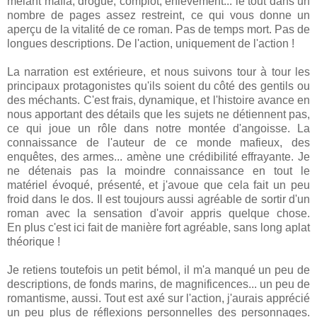
mêlant mafia, drogue, complot, enlèvement... le tout dans un
nombre de pages assez restreint, ce qui vous donne un
aperçu de la vitalité de ce roman. Pas de temps mort. Pas de
longues descriptions. De l'action, uniquement de l'action !
La narration est extérieure, et nous suivons tour à tour les
principaux protagonistes qu'ils soient du côté des gentils ou
des méchants. C'est frais, dynamique, et l'histoire avance en
nous apportant des détails que les sujets ne détiennent pas,
ce qui joue un rôle dans notre montée d'angoisse. La
connaissance de l'auteur de ce monde mafieux, des
enquêtes, des armes... amène une crédibilité effrayante. Je
ne détenais pas la moindre connaissance en tout le
matériel évoqué, présenté, et j'avoue que cela fait un peu
froid dans le dos. Il est toujours aussi agréable de sortir d'un
roman avec la sensation d'avoir appris quelque chose.
En plus c'est ici fait de manière fort agréable, sans long aplat
théorique !
Je retiens toutefois un petit bémol, il m'a manqué un peu de
descriptions, de fonds marins, de magnificences... un peu de
romantisme, aussi. Tout est axé sur l'action, j'aurais apprécié
un peu plus de réflexions personnelles des personnages.