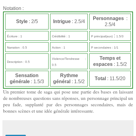
Notation :
Personnages
:
Style
: 2/5
Intrigue
: 2.5/4
2.5/4
:
Écriture : 1
Crédibilité : 1
P principal(aux)
1.5/3
Narration : 0.5
Action : 1
P secondaires : 1/1
Temps et
Violence/Tendresse :
Description : 0.5
espaces
: 1.5/2
0.5
Sensation
Rythme
Total
: 11.5/20
générale
: 1.5/3
général
: 1.5/2
Un premier tome de saga qui pose une partie des bases en laissant
de nombreuses questions sans réponses, un personnage principal un
peu fade, supplanté par des personnages secondaires, mais de
bonnes scènes et une idée générale intéressante.