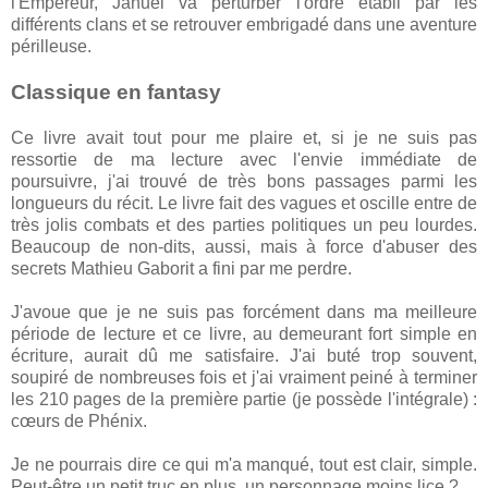
l'Empereur, Januel va perturber l'ordre établi par les
différents clans et se retrouver embrigadé dans une aventure
périlleuse.
Classique en fantasy
Ce livre avait tout pour me plaire et, si je ne suis pas
ressortie de ma lecture avec l'envie immédiate de
poursuivre, j'ai trouvé de très bons passages parmi les
longueurs du récit. Le livre fait des vagues et oscille entre de
très jolis combats et des parties politiques un peu lourdes.
Beaucoup de non-dits, aussi, mais à force d'abuser des
secrets Mathieu Gaborit a fini par me perdre.
J'avoue que je ne suis pas forcément dans ma meilleure
période de lecture et ce livre, au demeurant fort simple en
écriture, aurait dû me satisfaire. J'ai buté trop souvent,
soupiré de nombreuses fois et j'ai vraiment peiné à terminer
les 210 pages de la première partie (je possède l'intégrale) :
cœurs de Phénix.
Je ne pourrais dire ce qui m'a manqué, tout est clair, simple.
Peut-être un petit truc en plus, un personnage moins lice ?