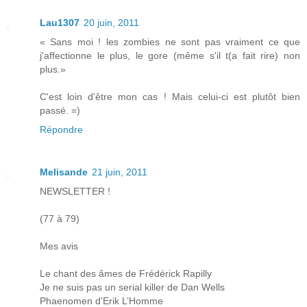
Lau1307
20 juin, 2011
« Sans moi ! les zombies ne sont pas vraiment ce que
j'affectionne le plus, le gore (même s'il t(a fait rire) non
plus.»
C'est loin d'être mon cas ! Mais celui-ci est plutôt bien
passé. =)
Répondre
Melisande
21 juin, 2011
NEWSLETTER !
(77 à 79)
Mes avis
Le chant des âmes de Frédérick Rapilly
Je ne suis pas un serial killer de Dan Wells
Phaenomen d’Erik L’Homme