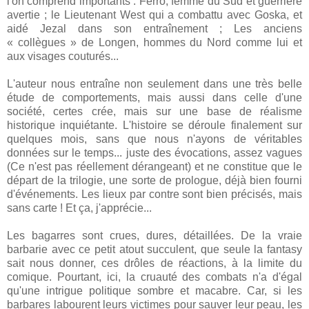
l'on comprend importants : Ferro, femme du Sud et guerrière
avertie ; le Lieutenant West qui a combattu avec Goska, et
aidé Jezal dans son entraînement ; Les anciens
« collègues » de Longen, hommes du Nord comme lui et
aux visages couturés...
L'auteur nous entraîne non seulement dans une très belle
étude de comportements, mais aussi dans celle d'une
société, certes crée, mais sur une base de réalisme
historique inquiétante. L'histoire se déroule finalement sur
quelques mois, sans que nous n'ayons de véritables
données sur le temps... juste des évocations, assez vagues
(Ce n'est pas réellement dérangeant) et ne constitue que le
départ de la trilogie, une sorte de prologue, déjà bien fourni
d'événements. Les lieux par contre sont bien précisés, mais
sans carte ! Et ça, j'apprécie...
Les bagarres sont crues, dures, détaillées. De la vraie
barbarie avec ce petit atout succulent, que seule la fantasy
sait nous donner, ces drôles de réactions, à la limite du
comique. Pourtant, ici, la cruauté des combats n'a d'égal
qu'une intrigue politique sombre et macabre. Car, si les
barbares labourent leurs victimes pour sauver leur peau, les