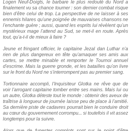
Logen Neuf-Doigts, le barbare le plus redouté du Nord a
finalement vu sa chance tourner : son dernier combat risque
bien d'être celui de trop. La perspective de ne laisser à ses
ennemis hilares qu'une poignée de mauvaises chansons ne
l'enchante guère ; aussi, quand les esprits lui révèlent qu'un
mystérieux mage l'attend au Sud, se met-il en route. Après
tout, qu'a-t-il de mieux à faire ?
Jeune et fringant officier, le capitaine Jezal dan Luthar n'a
rien de plus dangereux en tête qu'arnaquer ses amis aux
cartes, se mettre minable et remporter le Tournoi annuel
d'escrime. Mais la guerre gronde, et les batailles qu'on livre
sur le front du Nord ne s'interrompent pas au premier sang.
Tortionnaire accompli, l'Inquisiteur Glotka ne rêve que de
voir l'arrogant capitaine tomber entre ses mains. Mais lui ou
un autre, Glotka déteste tout le monde : obtenir des aveux de
traîtrise à longueur de journée laisse peu de place à l'amitié.
Sa dernière piste de cadavres pourrait bien le conduire droit
au cœur du gouvernement corrompu... si toutefois il vit assez
longtemps pour la suivre.
Alors que de funestes complots sont sur le point d'être