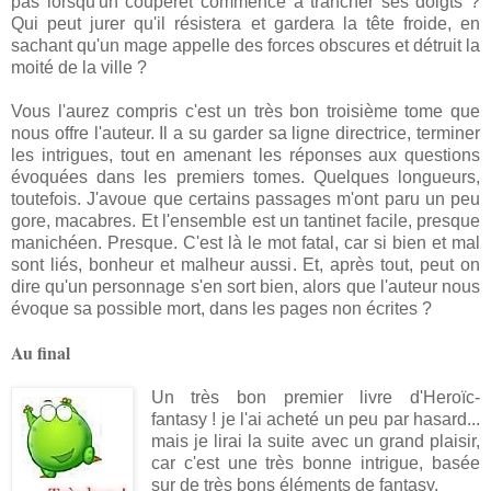
pas lorsqu'un couperet commence à trancher ses doigts ?
Qui peut jurer qu'il résistera et gardera la tête froide, en
sachant qu'un mage appelle des forces obscures et détruit la
moité de la ville ?
Vous l'aurez compris c'est un très bon troisième tome que
nous offre l'auteur. Il a su garder sa ligne directrice, terminer
les intrigues, tout en amenant les réponses aux questions
évoquées dans les premiers tomes. Quelques longueurs,
toutefois. J'avoue que certains passages m'ont paru un peu
gore, macabres. Et l'ensemble est un tantinet facile, presque
manichéen. Presque. C'est là le mot fatal, car si bien et mal
sont liés, bonheur et malheur aussi. Et, après tout, peut on
dire qu'un personnage s'en sort bien, alors que l'auteur nous
évoque sa possible mort, dans les pages non écrites ?
Au final
Un très bon premier livre d'Heroïc-
fantasy ! je l'ai acheté un peu par hasard...
mais je lirai la suite avec un grand plaisir,
car c'est une très bonne intrigue, basée
sur de très bons éléments de fantasy.