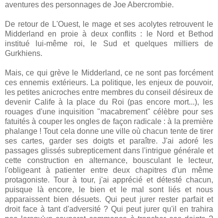
aventures des personnages de Joe Abercrombie.
De retour de L'Ouest, le mage et ses
acolytes
retrouvent le
Midderland en proie à deux conflits : le Nord et Bethod
institué lui-même roi, le Sud et quelques
milliers de
Gurkhiens.
Mais, ce qui grève le Midderland, ce ne sont pas forcément
ces ennemis extérieurs.
La politique, les enjeux de pouvoir,
les petites anicroches entre membres du conseil désireux de
devenir
Calife
à la place du Roi (pas encore mort...), les
rouages d'une inquisition "macabrement"
célèbre
pour ses
fatuités à couper les ongles de façon radicale : à la première
phalange ! Tout cela donne une ville où chacun tente de tirer
ses cartes, garder ses doigts et paraître. J'ai adoré les
passages glissés subrepticement
dans
l'intrigue générale et
cette construction en alternance, bousculant le lecteur,
l'obligeant à
patienter
entre deux chapitres d'un même
protagoniste. Tour à tour, j'ai apprécié et
détesté
chacun,
puisque là encore, le bien et le mal sont liés et nous
apparaissent bien désuets. Qui peut jurer rester parfait et
droit face à tant d'adversité ? Qui peut jurer qu'il en trahira