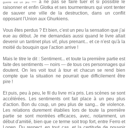
— à ne pas se faire tuer et si possible le
guerre est un jeu
raisonner et enfin Glotka et ses tourmenteurs qui vont tenter
de sauver une ville de la destruction, dans un conflit
opposant l'Union aux Ghurkiens.
Vous êtes perdus ? Et bien, c'est un peu la sensation que j'ai
eue au début. Je me demandais aussi quand le livre allait
devenir un tantinet plus vif, plus prenant... et ce n'est qu'à la
moitié du bouquin que l'action arrive !
Mais le titre le dit : Sentiment... et toute la première partie est
faite des sentiments — noirs — de tous ces personnages qui
doutent. On les voit tout à tour et chacun se rend bien
compte que la situation ne pourrait que difficilement être
pire !
Et puis, peu à peu, le fil du livre m'a pris. Les scènes se sont
accélérées. Les sentiments ont fait place à un peu plus
d'action. Bon du coup, un peu plus de sang... de violence.
Les relations durement établies lors de toute la première
partie se sont montrées efficaces, avec, notamment, un
début d'amitié, bien que ce terme soit trop fort, entre Ferro et
Logen. Du respect, en tout cas, et la certitude de pouvoir