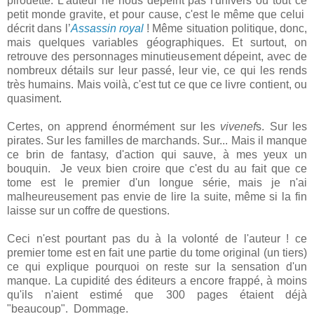
pirouette. L'auteur ne nous dépeint pas l'univers où tout ce
petit monde gravite, et pour cause, c'est le même que celui
décrit dans l’
Assassin royal
! Même situation politique, donc,
mais quelques variables géographiques. Et surtout, on
retrouve des personnages minutieusement dépeint, avec de
nombreux détails sur leur passé, leur vie, ce qui les rends
très humains. Mais voilà, c'est tut ce que ce livre contient, ou
quasiment.
Certes, on apprend énormément sur les
vivenef
s. Sur les
pirates. Sur les familles de marchands. Sur... Mais il manque
ce brin de fantasy, d'action qui sauve, à mes yeux un
bouquin. Je veux bien croire que c'est du au fait que ce
tome est le premier d'un longue série, mais je n'ai
malheureusement pas envie de lire la suite, même si la fin
laisse sur un coffre de questions.
Ceci n'est pourtant pas du à la volonté de l'auteur ! ce
premier tome est en fait une partie du tome original (un tiers)
ce qui explique pourquoi on reste sur la sensation d'un
manque. La cupidité des éditeurs a encore frappé, à moins
qu'ils n'aient estimé que 300 pages étaient déjà
"beaucoup". Dommage.