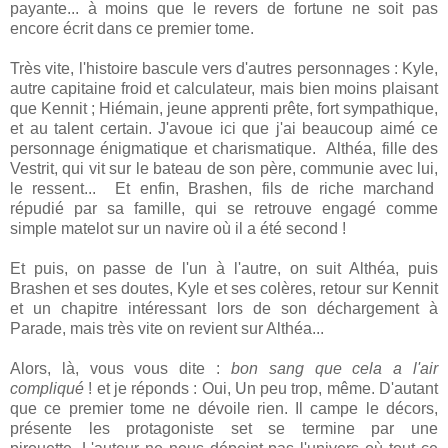
payante... à moins que le revers de fortune ne soit pas
encore écrit dans ce premier tome.
Très vite, l'histoire bascule vers d'autres personnages : Kyle,
autre capitaine froid et calculateur, mais bien moins plaisant
que Kennit ; Hiémain, jeune apprenti prête, fort sympathique,
et au talent certain. J'avoue ici que j'ai beaucoup aimé ce
personnage énigmatique et charismatique. Althéa, fille des
Vestrit, qui vit sur le bateau de son père, communie avec lui,
le ressent... Et enfin, Brashen, fils de riche marchand
répudié par sa famille, qui se retrouve engagé comme
simple matelot sur un navire où il a été second !
Et puis, on passe de l'un à l'autre, on suit Althéa, puis
Brashen et ses doutes, Kyle et ses colères, retour sur Kennit
et un chapitre intéressant lors de son déchargement à
Parade, mais très vite on revient sur Althéa...
Alors, là, vous vous dite :
bon sang que cela a l'air
compliqué
! et je réponds : Oui, Un peu trop, même. D'autant
que ce premier tome ne dévoile rien. Il campe le décors,
présente les protagoniste set se termine par une