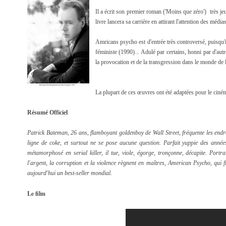
Il a écrit son premier roman ('Moins que zéro') très je
livre lancera sa carrière en attirant l'attention des média
Amricans psycho est d'entrée très controversé, puisqu'i
féministe (1990)... Adulé par certains, honni par d'au
la provocation et de la transgression dans le monde de la
La plupart de ces œuvres ont été adaptées pour le ci
Résumé Officiel
Patrick Bateman, 26 ans, flamboyant goldenboy de Wall Street, fréquente les endro
ligne de coke, et surtout ne se pose aucune question. Parfait yuppie des année
métamorphosé en serial killer, il tue, viole, égorge, tronçonne, décapite. Portra
l'argent, la corruption et la violence règnent en maîtres, American Psycho, qui f
aujourd'hui un best-seller mondial.
Le film