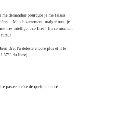
 je me demandais pourquoi je me faisais
ières... Mais bizarrement, malgré tout, je
même très intelligent ce Bret ! En ce moment
 auteur !
en Bret l'a détesté encore plus et il le
 à 37% du livre).
être passée à côté de quelque chose.