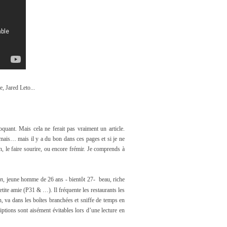
, Jared Leto...
oquant. Mais cela ne ferait pas vraiment un article.
, mais… mais il y a du bon dans ces pages et si je ne
, le faire sourire, ou encore frémir. Je comprends à
an
, jeune homme de 26 ans - bientôt 27- beau, riche
tite amie (P31 & …). Il fréquente les restaurants les
, va dans les boîtes branchées et sniffe de temps en
riptions sont aisément évitables lors d’une lecture en