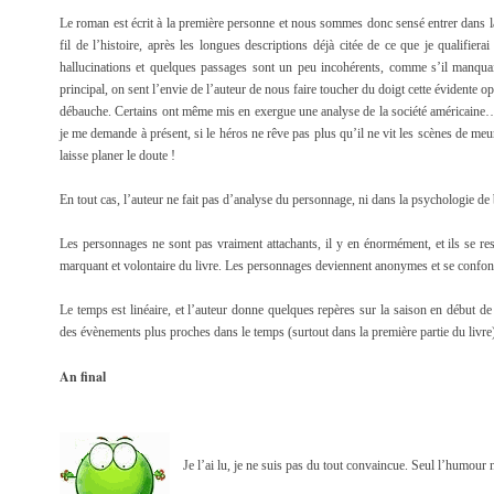
Le roman est écrit à la première personne et nous sommes donc sensé entrer dans l
fil de l’histoire, après les longues descriptions déjà citée de ce que je qualifiera
hallucinations et quelques passages sont un peu incohérents, comme s’il manqua
principal, on sent l’envie de l’auteur de nous faire toucher du doigt cette évidente opp
débauche. Certains ont même mis en exergue une analyse de la société américaine… j’
je me demande à présent, si le héros ne rêve pas plus qu’il ne vit les scènes de meu
laisse planer le doute !
En tout cas, l’auteur ne fait pas d’analyse du personnage, ni dans la psychologie de 
Les personnages ne sont pas vraiment attachants, il y en énormément, et ils se re
marquant et volontaire du livre. Les personnages deviennent anonymes et se confon
Le temps est linéaire, et l’auteur donne quelques repères sur la saison en début de 
des évènements plus proches dans le temps (surtout dans la première partie du livre
An final
Je l’ai lu, je ne suis pas du tout convaincue. Seul l’humour n