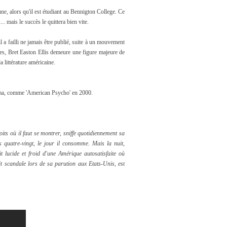
une, alors qu'il est étudiant au Bennigton College. Ce
s... mais le succès le quittera bien vite.
l a failli ne jamais être publié, suite à un mouvement
tres, Bret Easton Ellis demeure une figure majeure de
 littérature américaine.
néma, comme 'American Psycho' en 2000.
its où il faut se montrer, sniffe quotidiennement sa
s quatre-vingt, le jour il consomme. Mais la nuit,
it lucide et froid d'une Amérique autosatisfaite où
it scandale lors de sa parution aux Etats-Unis, est