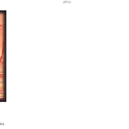
(P13)
964.