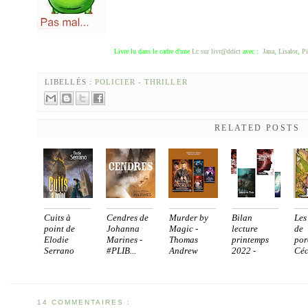
Livre lu dans le cadre d'une
Lc sur livr@ddict
avec :
Jana
,
Lisalor
,
Pi
LIBELLÉS :
POLICIER - THRILLER
RELATED POSTS
Cuits à
Cendres de
Murder by
Bilan
Les
point de
Johanna
Magic -
lecture
de
Elodie
Marines -
Thomas
printemps
por
Serrano
#PLIB...
Andrew
2022 -
Céc
[sé...
[2/2...
14 COMMENTAIRES :