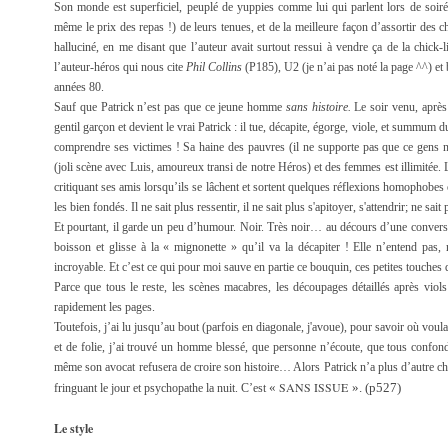
Son monde est superficiel, peuplé de yuppies comme lui qui parlent lors de soirée
même le prix des repas !) de leurs tenues, et de la meilleure façon d’assortir des 
halluciné, en me disant que l’auteur avait surtout ressui à vendre ça de la chick-li
l’auteur-héros qui nous cite
Phil Collins
(P185), U2 (je n’ai pas noté la page ^^) et
années 80.
Sauf que Patrick n’est pas que ce jeune homme
sans histoire.
Le soir venu, après 
gentil garçon et devient le vrai Patrick : il tue, décapite, égorge, viole, et summum
comprendre ses victimes ! Sa haine des pauvres (il ne supporte pas que ce gens ne
(joli scène avec Luis, amoureux transi de notre Héros) et des femmes est illimitée. 
critiquant ses amis lorsqu’ils se lâchent et sortent quelques réflexions homophobes
les bien fondés. Il ne sait plus ressentir, il ne sait plus s'apitoyer, s'attendrir; ne sait 
Et pourtant, il garde un peu d’humour. Noir. Très noir… au décours d’une conversa
boisson et glisse à la « mignonette » qu’il va la décapiter ! Elle n’entend pas, 
incroyable. Et c’est ce qui pour moi sauve en partie ce bouquin, ces petites touche
Parce que tous le reste, les scènes macabres, les découpages détaillés après viol
rapidement les pages.
Toutefois, j’ai lu jusqu’au bout (parfois en diagonale, j'avoue), pour savoir où voul
et de folie, j’ai trouvé un homme blessé, que personne n’écoute, que tous confondent
même son avocat refusera de croire son histoire… Alors Patrick n’a plus d’autre ch
SANS ISSUE
«
». (p527)
fringuant le jour et psychopathe la nuit. C’est
Le style