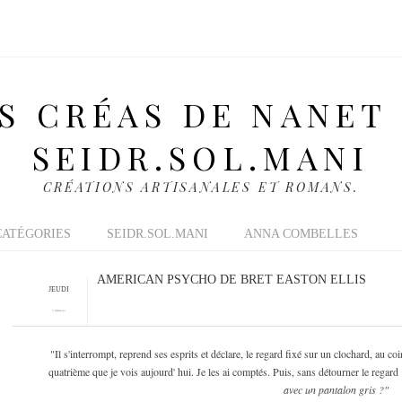
S CRÉAS DE NANET
SEIDR.SOL.MANI
CRÉATIONS ARTISANALES ET ROMANS.
CATÉGORIES
SEIDR.SOL.MANI
ANNA COMBELLES
AMERICAN PSYCHO DE BRET EASTON ELLIS
JEUDI
17 FÉVRIER 2011
"Il s'interrompt, reprend ses esprits et déclare, le regard fixé sur un clochard, au c
quatrième que je vois aujourd' hui. Je les ai comptés. Puis, sans détourner le regard
avec un pantalon gris ?"