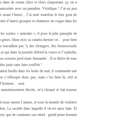
 dans de restau chics et chers (important, ça, on a
chaussettes avec un pantalon. Véridique ! J’ai un peu
t avant l’heure... J’ai noté toutefois le bon gout de
 bien d’autres groupes et chanteurs en vogue dans les
les sorties « amicales », il pose la jolie panoplie de
 du genre, filme avec sa caméra dernier cri… pour bien
 travaillent pas !), des étrangers, des homosexuels
Lui qui dans la journée défend la veuve et l’orphelin,
 ou sexistes perd toute humanité…Il se libère de tous
plus jouir sans faire souffrir !
tion hurlée dans les boite de nuit, il commande une
ne s’offusque donc pas, mais c’est bien là, réel et
s d’humour… noir.
s minutieusement décrits, m’a choqué et fait tourner
ait nous mener l’auteur, et sous la montée de violence
. La société dans laquelle il vit est ainsi faite. Et
oix que de continuer son rituel : gentil jeune homme