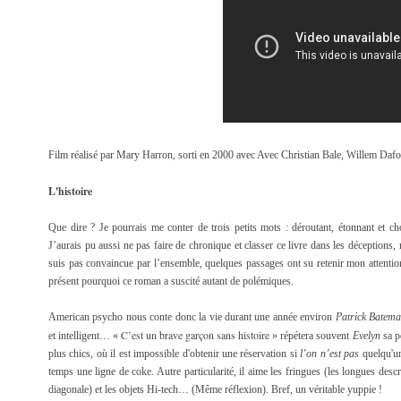
Film réalisé par Mary Harron, sorti en 2000 avec Avec Christian Bale, Willem Dafoe
L'histoire
Que dire ? Je pourrais me conter de trois petits mots : déroutant, étonnant et ch
J’aurais pu aussi ne pas faire de chronique et classer ce livre dans les déceptions
suis pas convaincue par l’ensemble, quelques passages ont su retenir mon attention
présent pourquoi ce roman a suscité autant de polémiques.
American psycho nous conte donc la vie durant une année environ
Patrick Batem
C’est un brave garçon sans histoire
et intelligent… «
» répétera souvent
Evelyn
sa pe
plus chics, où il est impossible d'obtenir une réservation si
l’on n’est pas
quelqu'un
temps une ligne de coke. Autre particularité, il aime les fringues (les longues desc
diagonale) et les objets Hi-tech… (Même réflexion). Bref, un véritable yuppie !