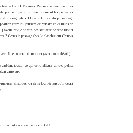
a tête de Patrick Bateman. Pas moi, en tout cas… au
i de première partie du livre, viennent les premières
it des paragraphes. On sent la folie du personnage
osition entre les journées de réussite et les nuit s de
avoue que je ne suis pas satisfaite de cette idée et
rtre ? Certes le passage chez le blanchisseur Chinois
base. Il se contente de montrer (avec moult détails).
ssemblent tous… ce qui est d’ailleurs un des points
dent entre eux.
quelques chapitres, ou de la journée lorsqu’il décrit
)
oir me fait éviter de mettre un Bof !