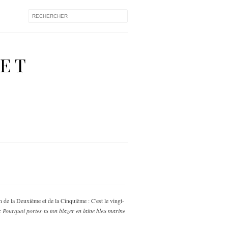
 ET
oin de la Deuxième et de la Cinquième : C'est le vingt-
 :
Pourquoi portes-tu ton blazer en laine bleu marine