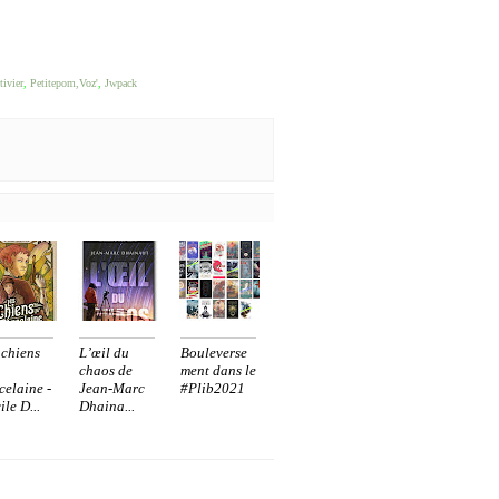
tivier
,
Petitepom,
Voz'
,
Jwpack
 chiens
L’œil du
Bouleverse
chaos de
ment dans le
celaine -
Jean-Marc
#Plib2021
ile D...
Dhaina...