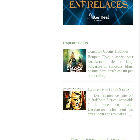
Popular Posts
Concours Coeurs Hybrides
Bonjour Chaque année, pour
l'anniversaire de ce blog,
j'organise un concours. Mais,
comme cette année est un peu
particulière, ...
La joueuse de Go de Shan Sa
" Les femmes de joie ont
la fraîcheur furtive, semblable
à la rosée du matin.
Désabusées, elles sont les
âmes soeurs des militaires. ...
Mise en page nanet. Fourni par