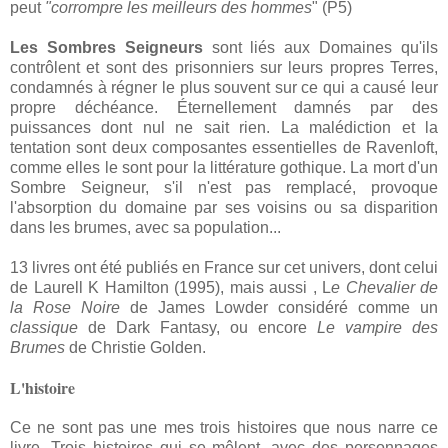
peut
"corrompre les meilleurs des hommes
" (P5)
Les Sombres Seigneurs
sont liés aux Domaines qu'ils
contrôlent et sont des prisonniers sur leurs propres Terres,
condamnés à régner le plus souvent sur ce qui a causé leur
propre déchéance. Éternellement damnés par des
puissances dont nul ne sait rien. La malédiction et la
tentation sont deux composantes essentielles de Ravenloft,
comme elles le sont pour la littérature gothique. La mort d'un
Sombre Seigneur, s'il n'est pas remplacé, provoque
l'absorption du domaine par ses voisins ou sa disparition
dans les brumes, avec sa population...
13 livres ont été publiés en France sur cet univers, dont celui
de Laurell K Hamilton (1995), mais aussi , L
e Chevalier de
la Rose Noire
de James Lowder considéré comme un
classique
de Dark Fantasy, ou encore
Le vampire des
Brumes
de Christie Golden.
L'histoire
Ce ne sont pas une mes trois histoires que nous narre ce
livre. Trois histoires qui se mêlent, avec des personnages