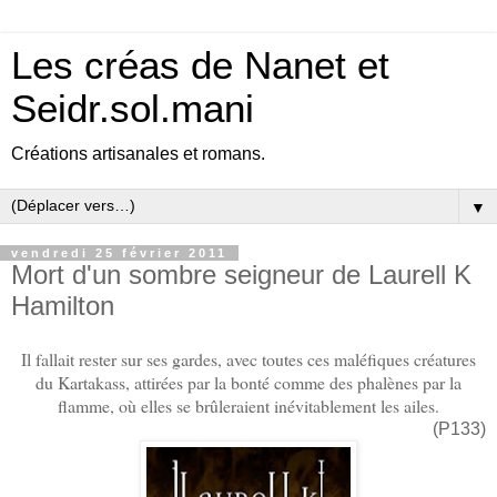
Les créas de Nanet et
Seidr.sol.mani
Créations artisanales et romans.
▼
vendredi 25 février 2011
Mort d'un sombre seigneur de Laurell K
Hamilton
Il fallait rester sur ses gardes, avec toutes ces maléfiques créatures
du Kartakass, attirées par la bonté comme des phalènes par la
flamme, où elles se brûleraient inévitablement les ailes.
(P133)