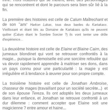
qui se rencontrent et dont le parcours sera bien sûr lié à la
fin.
La première des histoires est celle de
Calum Maîtrechant
et
de son "am
i"
Harkon Lukas
, tous deux bardes du
Kartakass
.
Vieillissant et étant liés au Domaine de Kartakass qu'ils ne peuvent
quitter (Calum étant le Sombre Sorcier ?) ils vont tenter une drôle
d'expérience...
La deuxième histoire est celle de
Elaine et Blaine Cairn
, des
jumeaux blondinet qui vont se retrouver confrontés à la
magie... puisque la demoiselle est une sorcière refoulée qui
va devoir rapidement apprendre à maitriser ses dons, dans
un pays connu pour une particularité : la magie y est
irrégulière et à tendance à œuvrer pour son propre compte.
La troisième histoire est celle de
Jonathan Ambroise
,
chasseur de mages (travaillant pour un société secrète...) et
de son épouse
Tereza
. Ils ont adoptés les deux jumeaux
dans leur enfance, et Jonathan se retrouve confronté à un
dur dilemme : comment accepter que Elaine soit une
magicienne ? entre amour et haine...