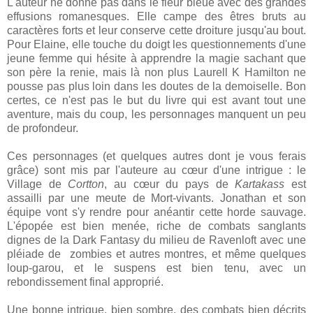
L'auteur ne donne pas dans le fleur bleue avec des grandes
effusions romanesques. Elle campe des êtres bruts au
caractères forts et leur conserve cette droiture jusqu'au bout.
Pour Elaine, elle touche du doigt les questionnements d'une
jeune femme qui hésite à apprendre la magie sachant que
son père la renie, mais là non plus Laurell K Hamilton ne
pousse pas plus loin dans les doutes de la demoiselle. Bon
certes, ce n'est pas le but du livre qui est avant tout une
aventure, mais du coup, les personnages manquent un peu
de profondeur.
Ces personnages (et quelques autres dont je vous ferais
grâce) sont mis par l'auteure au cœur d'une intrigue : le
Village de
Cortton
, au cœur du pays de
Kartakass
est
assailli par une meute de Mort-vivants. Jonathan et son
équipe vont s'y rendre pour anéantir cette horde sauvage.
L'épopée est bien menée, riche de combats sanglants
dignes de la Dark Fantasy du milieu de Ravenloft avec une
pléiade de zombies et autres montres, et même quelques
loup-garou, et le suspens est bien tenu, avec un
rebondissement final approprié.
Une bonne intrigue, bien sombre, des combats bien décrits