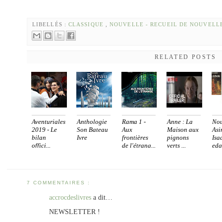
LIBELLÉS :
CLASSIQUE
,
NOUVELLE - RECUEIL DE NOUVELL
RELATED POSTS
Aventuriales
Anthologie
Rama 1 -
Anne : La
Nou
2019 - Le
Son Bateau
Aux
Maison aux
Asi
bilan
Ivre
frontières
pignons
Isa
offici...
de l'étrang...
verts ...
edg
7 COMMENTAIRES :
accrocdeslivres
a dit…
NEWSLETTER !