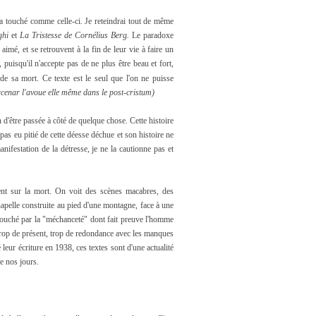
a touché comme celle-ci. Je reteindrai tout de même
ghi
et
La Tristesse de Cornélius Berg.
Le paradoxe
aimé, et se retrouvent à la fin de leur vie à faire un
puisqu'il n'accepte pas de ne plus être beau et fort,
de sa mort. Ce texte est le seul que l'on ne puisse
enar l'avoue elle même dans le post-cristum)
on d'être passée à côté de quelque chose. Cette histoire
 pas eu pitié de cette déesse déchue et son histoire ne
nifestation de la détresse, je ne la cautionne pas et
ent sur la mort. On voit des scènes macabres, des
hapelle construite au pied d'une montagne, face à une
touché par la "méchanceté" dont fait preuve l'homme
 trop de présent, trop de redondance avec les manques
leur écriture en 1938, ces textes sont d'une actualité
de nos jours.