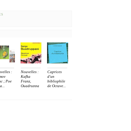
ES
velles :
Nouvelles :
Caprices
mov
Kafka
d'un
ac ; Poe
Franz,
bibliophile
a...
Quadruppa
de Octave...
n...