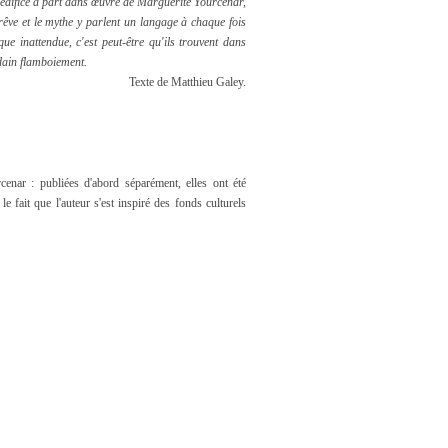
 édifice à part dans œuvre de Marguerite Yourcenar,
rêve et le mythe y parlent un langage à chaque fois
ue inattendue, c'est peut-être qu'ils trouvent dans
udain flamboiement.
Texte de Matthieu Galey.
enar : publiées d'abord séparément, elles ont été
 le fait que l'auteur s'est inspiré des fonds culturels