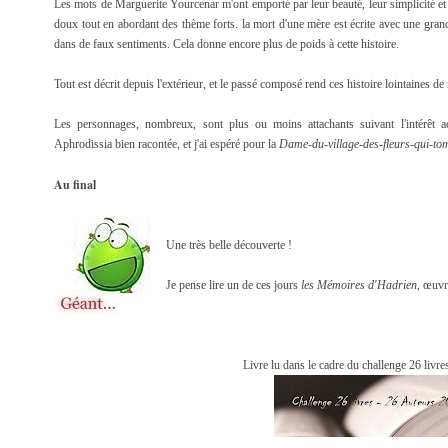
Les mots de Marguerite Yourcenar m'ont emporté par leur beauté, leur simplicité et l
doux tout en abordant des thème forts. la mort d'une mère est écrite avec une grand
dans de faux sentiments. Cela donne encore plus de poids à cette histoire.
Tout est décrit depuis l'extérieur, et le passé composé rend ces histoire lointaines 
Les personnages, nombreux, sont plus ou moins attachants suivant l'intérêt ac
Aphrodissia bien racontée, et j'ai espéré pour la
Dame-du-village-des-fleurs-qui-to
Au final
Une très belle découverte !
Je pense lire un de ces jours
les Mémoires d'Hadrien
, œuvr
Livre lu dans le cadre du challenge 26 livre