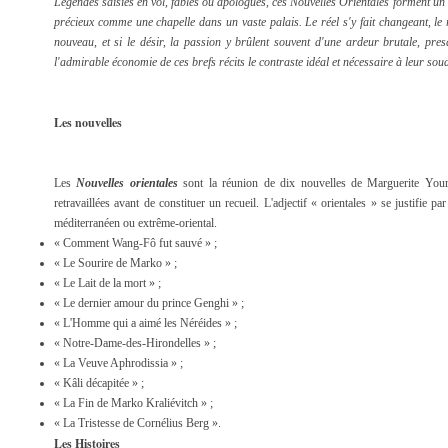
Légendes saisies en vol, fables ou apologues, ces Nouvelles Orientales forment un
précieux comme une chapelle dans un vaste palais. Le réel s'y fait changeant, le 
nouveau, et si le désir, la passion y brûlent souvent d'une ardeur brutale, presq
l'admirable économie de ces brefs récits le contraste idéal et nécessaire à leur so
Les nouvelles
Les
Nouvelles orientales
sont la réunion de dix nouvelles de Marguerite Yourc
retravaillées avant de constituer un recueil. L'adjectif « orientales » se justifie par
méditerranéen ou extrême-oriental.
« Comment Wang-Fô fut sauvé » ;
« Le Sourire de Marko » ;
« Le Lait de la mort » ;
« Le dernier amour du prince Genghi » ;
« L'Homme qui a aimé les Néréides » ;
« Notre-Dame-des-Hirondelles » ;
« La Veuve Aphrodissia » ;
« Kâli décapitée » ;
« La Fin de Marko Kraliévitch » ;
« La Tristesse de Cornélius Berg ».
Les Histoires