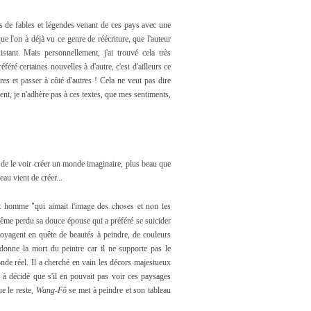
es de fables et légendes venant de ces pays avec une
 l'on à déjà vu ce genre de réécriture, que l'auteur
tant. Mais personnellement, j'ai trouvé cela très
féré certaines nouvelles à d'autre, c'est d'ailleurs ce
res et passer à côté d'autres ! Cela ne veut pas dire
ent, je n'adhère pas à ces textes, que mes sentiments,
e le voir créer un monde imaginaire, plus beau que
eau vient de créer...
ui aimait l'image des choses et non les
et homme "q
 même perdu sa douce épouse qui a préféré se suicider
oyagent en quête de beautés à peindre, de couleurs
rdonne la mort du peintre car il ne supporte pas le
onde réel. Il a cherché en vain les décors majestueux
 à décidé que s'il en pouvait pas voir ces paysages
ue le reste,
Wang-Fô
se met à peindre et son tableau