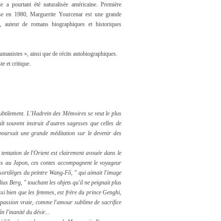
lle a pourtant été naturalisée américaine. Première
ise en 1980, Marguerite Yourcenar est une grande
e, auteur de romans biographiques et historiques
manistes », ainsi que de récits autobiographiques.
te et critique.
subtilement. L'Hadrein des Mémoires se veut le plus
 souvent instruit d'autres sagesses que celles de
poursuit une grande méditation sur le devenir des
 tentation de l'Orient est clairement avouée dans le
kans au Japon, ces contes accompagnent le voyageur
ortilèges du peintre Wang-Fô, " qui aimait l'image
us Berg, " touchant les objets qu'il ne peignait plus
ssi bien que les femmes, est frère du prince Genghi,
 passion vraie, comme l'amour sublime de sacrifice
n l'inanité du désir...