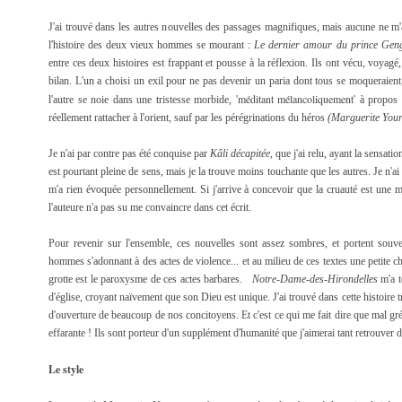
J'ai trouvé dans les autres nouvelles des passages magnifiques, mais aucune ne m'
l'histoire des deux vieux hommes se mourant :
Le dernier amour du prince Gen
entre ces deux histoires est frappant et pousse à la réflexion. Ils ont vécu, voyagé, 
bilan. L'un a choisi un exil pour ne pas devenir un paria dont tous se moqueraient, 
méditant mélancoliquement
l'autre se noie dans une tristesse morbide, '
' à propos 
réellement rattacher à l'orient, sauf par les pérégrinations du héros
(Marguerite Yourc
Je n'ai par contre pas été conquise par
Kâli décapitée
, que j'ai relu, ayant la sensati
est pourtant pleine de sens, mais je la trouve moins touchante que les autres. Je n'ai
m'a rien évoquée personnellement. Si j'arrive à concevoir que la cruauté est une ma
l'auteure n'a pas su me convaincre dans cet écrit.
Pour revenir sur l'ensemble, ces nouvelles sont assez sombres, et portent souv
hommes s'adonnant à des actes de violence... et au milieu de ces textes une petite c
grotte est le paroxysme de ces actes barbares.
Notre-Dame-des-Hirondelles
m'a 
d'église, croyant naïvement que son Dieu est unique. J'ai trouvé dans cette histoire
d'ouverture de beaucoup de nos concitoyens. Et c'est ce qui me fait dire que mal gré 
effarante ! Ils sont porteur d'un supplément d'humanité que j'aimerai tant retrouver 
Le style