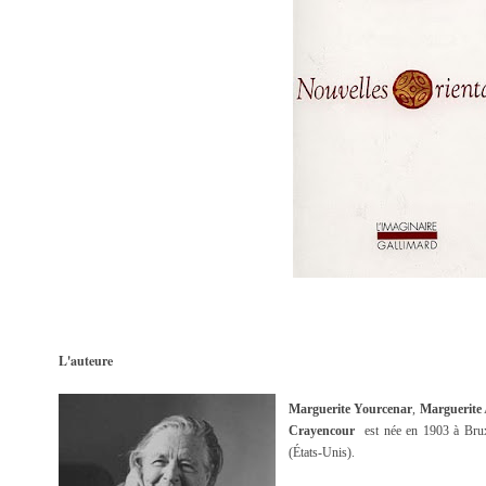
L'auteure
Marguerite Yourcenar
,
Marguerite
Crayencour
est née en
1903 à Bruxe
(États-Unis).