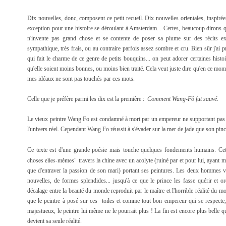
Dix nouvelles, donc, composent ce petit recueil. Dix nouvelles orientales, inspiré
exception pour une histoire se déroulant à Amsterdam... Certes, beaucoup dirons que
n'invente pas grand chose et se contente de poser sa plume sur des récits exis
sympathique, très frais, ou au contraire parfois assez sombre et cru. Bien sûr j'ai pré
qui fait le charme de ce genre de petits bouquins... on peut adorer certaines histoi
qu'elle soient moins bonnes, ou moins bien traité. Cela veut juste dire qu'en ce mom
mes idéaux ne sont pas touchés par ces mots.
Celle que je préfère parmi les dix est la première :
Comment Wang-Fô fut sauvé.
Le vieux peintre Wang Fo est condamné à mort par un empereur ne supportant pas d
l'univers réel. Cependant Wang Fo réussit à s'évader sur la mer de jade que son pinc
Ce texte est d'une grande poésie mais touche quelques fondements humains. C
choses elles-mêmes
" travers la chine avec un acolyte (ruiné par et pour lui, ayant
que d'entraver la passion de son mari) portant ses peintures. Les deux hommes v
nouvelles, de formes splendides... jusqu'à ce que le prince les fasse quérir et o
décalage entre la beauté du monde reproduit par le maître et l'horrible réalité du m
que le peintre à posé sur ces toiles et comme tout bon empereur qui se respecte,
majestueux, le peintre lui même ne le pourrait plus ! La fin est encore plus belle q
devient sa seule réalité.