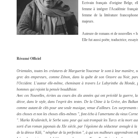
Ecrivain français d'origine Belge, e
femme à intégrer l'Académie frança
femme de la littérature francophon
majeurs.
Auteure de romans et de nouvelles « hu
Elle fut aussi poète, traductrice, essayis
Résumé Officiel
Orientales, toutes les créatures de Marguerite Youcenar le sont à leur manière, 
grec des empereurs, comme Zénon, dans la quête de son Oeuvre au Noir, paraît
l'Occident. L'auteur elle-même, cheminant à travers Le Labyrinthe du Monde, 
hommes qui rejoint la pensée bouddhiste.
Avec ces Nouvelles, écrites au cours des dix années qui ont précédé la guerre, la
décor, dans le style, dans l'esprit des textes. De la Chine à la Grèce, des Bal
comme autant de clés pour une seule musique, venue d'ailleurs. Les surprenants s
des choses et non les choses elles-mêmes ", font écho à l'amertume du vieux Corneli
". Marko Kralievitch, le Serbe sans peur qui sait trompait les Turcs et la mort au
sorti d'un roman japonais du XIe siècle, par l'égoïsme du séducteur aveugle à la
de la déesse Kâli, " nénphar de la perfection ", à qui ses malheurs apprendront enfi