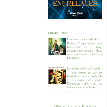
Popular Posts
Concours Coeurs Hybrides
Bonjour Chaque année, pour
l'anniversaire de ce blog,
j'organise un concours. Mais,
comme cette année est un peu
particulière, ...
La joueuse de Go de Shan Sa
" Les femmes de joie ont
la fraîcheur furtive, semblable
à la rosée du matin.
Désabusées, elles sont les
âmes soeurs des militaires. ...
Mise en page nanet. Fourni par