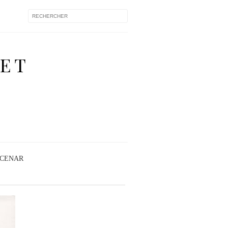
 ET
RCENAR