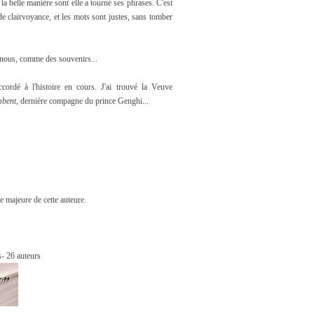
a belle manière sont elle a tourné ses phrases. C'est
e clairvoyance, et les mots sont justes, sans tomber
de nous, comme des souvenirs...
cordé à l'histoire en cours. J'ai trouvé la Veuve
mbent
, dernière compagne du prince Genghi...
e majeure de cette auteure.
s- 26 auteurs