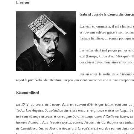
L'auteur
Gabriel José de la Concordia Garc
Écrivain et journaliste, il est à lui seu
est devenu célèbre grâce à son roma
fresque familiale, un roman politique ai
Ses textes étant mal perçus par les aut
exil (Europe, Cuba et au Mexique). Il
des causes révolutionnaires et son sout
Un an après la sortie de «
Chroniqu
reçoit le prix Nobel de littérature, un prix qui vient couronner une œuvre exceptionn
Résumé officiel
En 1942, au cours de travaux dans un couvent d'Amérique latine, sont mis au j
Todos Los Angeles. Sa splendide chevelure mesure vingt-deux mètres de long... Le
tiré cette étrange découverte de sa flamboyante imagination ? Réelle ou fictive, en 
histoire d'amour, dans le cadre joyeux, coloré, décadent de Carthagène des Indes,
de Casalduero, Sierva Maria a douze ans lorsqu'elle est mordue par un chien cou