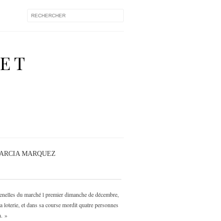
 ET
GARCIA MARQUEZ
 venelles du marché l premier dimanche de décembre,
 la loterie, et dans sa course mordit quatre personnes
n. »