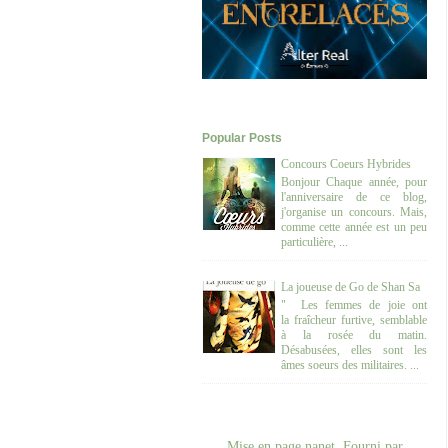
Popular Posts
Concours Coeurs Hybrides
Bonjour Chaque année, pour
l'anniversaire de ce blog,
j'organise un concours. Mais,
comme cette année est un peu
particulière, ...
La joueuse de Go de Shan Sa
" Les femmes de joie ont
la fraîcheur furtive, semblable
à la rosée du matin.
Désabusées, elles sont les
âmes soeurs des militaires. ...
Mise en page nanet. Fourni par