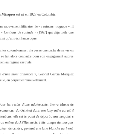
ía Márquez
est né en 1927 en Colombie.
l un mouvement littéraire : le «
réalisme magique
». Il
n «
Cent ans de solitude
» (1967) qui déjà mêle
une
nsi qu'un récit fantastique.
orités colombiennes, il a passé une partie de sa vie en
 se fait alors connaître pour son engagement auprès
ien au régime castriste.
e d'une mort annoncée
», Gabriel Garcia Marquez
elle, en perpétuel renouvellement.
our les restes d'une adolescente, Sierva Maria de
 romancier du Général dans son labyrinthe aurait-il
tout cas, elle est le point de départ d'une singulière
 au milieu du XVIIIe siècle. Fille unique du marquis
leur de cendre, portant une lune blanche au front.