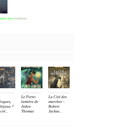
lombie chez
evertkhorus
Le Porte-
La Cité des
loques,
lumière de
marches –
 bijoux ?
Aiden
Robert
cré...
Thomas
Jackso...