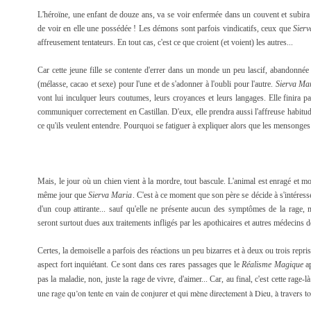
L'héroïne, une enfant de douze ans, va se voir enfermée dans un couvent et subira
de voir en elle une possédée ! Les démons sont parfois vindicatifs, ceux que
Sier
affreusement tentateurs. En tout cas, c'est ce que croient (et voient) les autres...
Car cette jeune fille se contente d'errer dans un monde un peu lascif, abandonnée p
(mélasse, cacao et sexe) pour l'une et de s'adonner à l'oubli pour l'autre.
Sierva Ma
vont lui inculquer leurs coutumes, leurs croyances et leurs langages. Elle finira pa
communiquer correctement en Castillan. D'eux, elle prendra aussi l'affreuse habitude
ce qu'ils veulent entendre. Pourquoi se fatiguer à expliquer alors que les mensonges
Mais, le jour où un chien vient à la mordre, tout bascule. L'animal est enragé et m
même jour que
Sierva Maria
. C'est à ce moment que son père se décide à s'intéress
d'un coup attirante... sauf qu'elle ne présente aucun des symptômes de la rage,
seront surtout dues aux traitements infligés par les apothicaires et autres médecins dé
Certes, la demoiselle a parfois des réactions un peu bizarres et à deux ou trois repr
aspect fort inquiétant. Ce sont dans ces rares passages que le
Réalisme Magique
ap
pas la maladie, non, juste la rage de vivre, d'aimer... Car, au final, c'est cette rage-l
une rage qu’on tente en vain de conjurer et qui mène directement à Dieu, à travers t