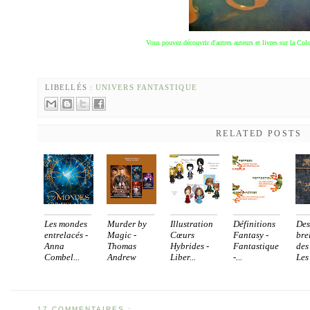
Vous pouvez découvrir d'autres auteurs et livres sur la Co
LIBELLÉS :
UNIVERS FANTASTIQUE
RELATED POSTS
Les mondes
Murder by
Illustration
Définitions
Des
entrelacés -
Magic -
Cœurs
Fantasy -
bre
Anna
Thomas
Hybrides -
Fantastique
des
Combel...
Andrew
Liber...
-...
Les 
[sé...
17 COMMENTAIRES :