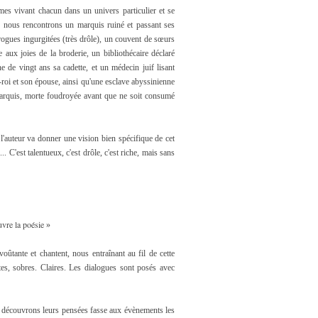
s vivant chacun dans un univers particulier et se
vre nous rencontrons un marquis ruiné et passant ses
rogues ingurgitées (très drôle), un couvent de sœurs
 aux joies de la broderie, un bibliothécaire déclaré
e de vingt ans sa cadette, et un médecin juif lisant
e-roi et son épouse, ainsi qu'une esclave abyssinienne
 marquis, morte foudroyée avant que ne soit consumé
l'auteur va donner une vision bien spécifique de cet
. C'est talentueux, c'est drôle, c'est riche, mais sans
uvre la poésie
»
voûtante et chantent, nous entraînant au fil de cette
tes, sobres. Claires. Les dialogues sont posés avec
ous découvrons leurs pensées fasse aux évènements les