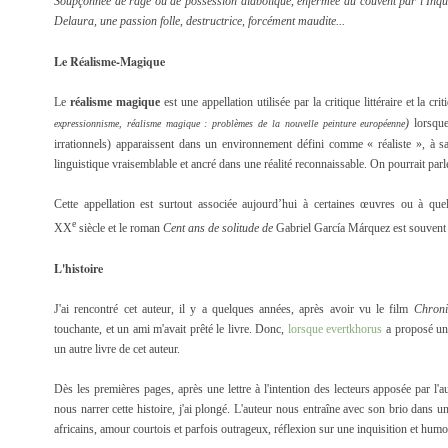
Soupçonnée de rage ou de possession diabolique, enfermée au couvent par l'Inquis
Delaura, une passion folle, destructrice, forcément maudite...
Le Réalisme-Magique
Le
réalisme magique
est une appellation utilisée par la critique littéraire et la cr
)
lorsqu
expressionnisme, réalisme magique : problèmes de la nouvelle peinture européenne
irrationnels) apparaissent dans un environnement défini comme « réaliste », à sa
linguistique vraisemblable et ancré dans une réalité reconnaissable. On pourrait par
Cette appellation est surtout associée aujourd’hui à certaines œuvres ou à quelq
e
XX
siècle et le roman
Cent ans de solitude de
Gabriel García Márquez est souvent
L'histoire
J'ai rencontré cet auteur, il y a quelques années, après avoir vu le film
Chroni
touchante, et un ami m'avait prêté le livre. Donc,
lorsque evertkhorus
a proposé un 
un autre livre de cet auteur.
Dès les premières pages, après une lettre à l'intention des lecteurs apposée par l'
nous narrer cette histoire, j'ai plongé. L'auteur nous entraîne avec son brio dans un
africains, amour courtois et parfois outrageux, réflexion sur une inquisition et humo