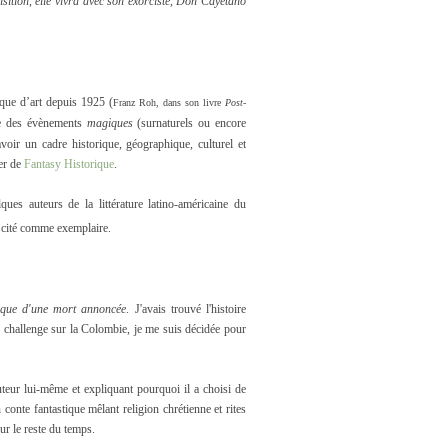
ition, elle vivra avec son exorciste, Don Cayetano
itique d’art depuis 1925 (
Franz Roh, dans son livre
Post-
e des évènements
magiques
(surnaturels ou encore
voir un cadre historique, géographique, culturel et
ler de
Fantasy Historique
.
ues auteurs de la littérature latino-américaine du
 cité comme exemplaire.
que d'une mort annoncée
. J'avais trouvé l'histoire
challenge sur la Colombie, je me suis décidée pour
auteur lui-même et expliquant pourquoi il a choisi de
 conte fantastique mêlant religion chrétienne et rites
ur le reste du temps.