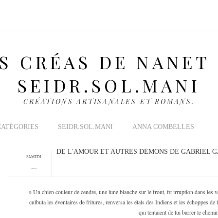
S CRÉAS DE NANET
SEIDR.SOL.MANI
CRÉATIONS ARTISANALES ET ROMANS.
CATÉGORIES
SEIDR.SOL.MANI
ANNA COMBELLES
DE L'AMOUR ET AUTRES DÉMONS DE GABRIEL 
SAMEDI
12 MARS 2011
Un chien couleur de cendre, une lune blanche sur le front, fit irruption dans les
»
culbuta les éventaires de fritures, renversa les étals des Indiens et les échoppes de
qui tentaient de lui barrer le chemi