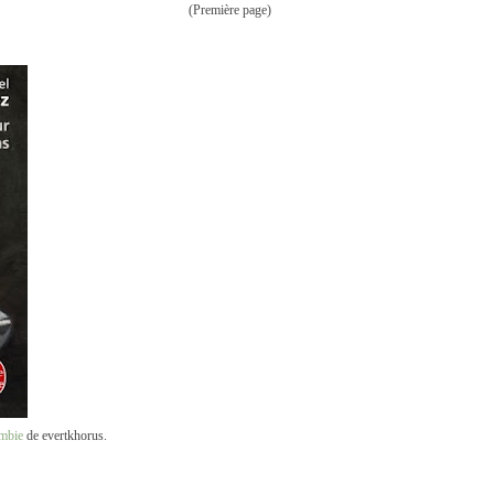
(Première page)
ombie
de evertkhorus.