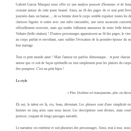
Gabriel Garcia Marquez nous offre ici une analyse poussée d'hommes et de femme
croisant autour de cette jeune beauté. Ainsi, au fil des pages de ce tout petit li
journées dans un hamac..., de sa femme dont le corps semble expulser toutes les d
clarisses bigotes et sottes avec une mère rancunière, une sœur assassine convertie
officiellement exorciste, mais qui tombe follement amoureux de notre belle héroïn
Voltaire (belle citation) ! D'autres personnages apparaissent au fil des pages, le vir
au corps parfait et envoûtant, sans oublier l'évocation de la première épouse du
leur mariage.
Tout ce petit monde aime ! Mais l'amour est parfois démoniaque... et pour chacun 
amour que ce soit de façon spirituelle ou tout simplement pour les plaisirs du corps..
être pompeux. C'est un petit bijou !
Le style
Plus l'écriture est transparente, plus on déco
«
Eh oui, le talent est là, cru, beau, déroutant. Les phrases sont d'une simplicité en
histoire en cinq actes sans nous lasser. Les descriptions sont divines, mais cour
justesse, coupant de longs passages narratifs.
Le narrateur est extérieur et suit plusieurs des personnages. Ainsi, tout à tour, n