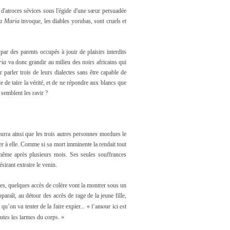
 d'atroces sévices sous l'égide d'une sœur persuadée
va Maria
invoque, les diables yorubas, sont cruels et
ar des parents occupés à jouir de plaisirs interdits
ria
va donc grandir au milieu des noirs africains qui
r parler trois de leurs dialectes sans être capable de
 de taire la vérité, et de ne répondre aux blancs que
 semblent les ravir ?
ourra ainsi que les trois autres personnes mordues le
er à elle. Comme si sa mort imminente la rendait tout
 même après plusieurs mois. Ses seules souffrances
sirant extraire le venin.
ises, quelques accès de colère vont la montrer sous un
paraît, au détour des accès de rage de la jeune fille,
l’amour ici est
à qu’on va tenter de la faire expier... «
outes les larmes du corps.
»