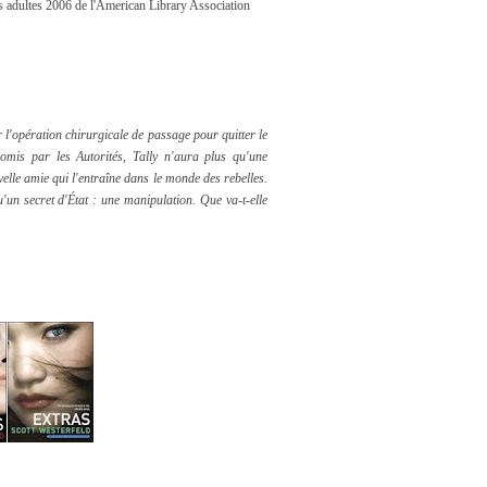
es adultes 2006 de l'American Library Association
r l'opération chirurgicale de passage pour quitter le
omis par les Autorités, Tally n'aura plus qu'une
velle amie qui l'entraîne dans le monde des rebelles.
'un secret d'État : une manipulation. Que va-t-elle