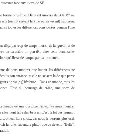
a réticence face aux livres de SF.
cette forme physique. Dans cet univers du XXIV° ou
ans (ou 18 suivant la ville où ils vivent) subissent
 ainsi toutes les différences considérées comme l'une
 peu déçu par trop de temps morts, de langueur, et de
tre un caractère un peu têtu chez cette demoiselle,
lors qu'elle se démarque par sa prestance.
tente de nous montrer que bannir les différences ne
 depuis son enfance, et elle ne se sent laide que parce
ageurs :
gros pif, bigleuse
... Dans ce monde, tous les
apper. C'est du bourrage de crâne, une sorte de
 ce monde est une dystopie, l'auteur va nous montrer
lles vont faire des bêtises. C'est le lot des jeunes :
urtout leur libre choix, car nous le verrons plus tard,
sir la fuite, l'aventure plutôt que de devenir "Belle".
ration.