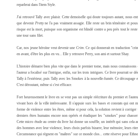
reparlerai dans l'item Style.
J'ai retrouvé Tally avec plaisir. Cette demoiselle qui doute toujours autant, nous e
que devenir
Pretty
ne l'a pas vraiment assagie. Elle reste un brin téméraire et pou
risque est la mort, puisque son organisme est blindé contre a peu près tout le rest
une tour sans filet.
Car, nos jeune héroïne veut devenir une
Crim
. Ce qui donnerait en traduction "crim
en avant, d'être les plus en vu... Elle y retrouve Perry, son ami et surtout Shay.
L'histoire démarre bien plus vite que dans le premier tome, mais nous connaissons 
l'auteur a focalisé sur l'intrigue, enfin, sur les trois intrigues. Ce livre pourrait se dé
Tally à l'extérieur, puis Tally avec les Smokes à la nouvelle-fumée. Ce découpage
C'est déroutant, même si c'est efficace.
Fort heureusement le livre en se veut pas un simple réécriture du premier et l'a
vivant hors de la ville intéressante. Il s'appuie surs les bases et constats qui ont m
forme de violence entre les êtres, même si pour cela, la solution revient à corriger
derniers êtres humains encore non opérés et éradiquer les "smokes" pour chasser l'
Cette micro étude au centre du livre lui donne un souffle, un intérêt qui sans cela au
des hommes avec leur violence, leurs choix parfois bizarre, leur mémoire, leurs rit
Circumstance qui règnent en "maîtres" sur ce monde clos... cette réserve pour Ethn