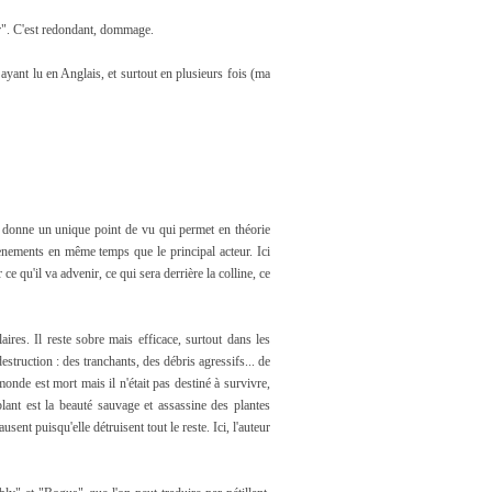
r". C'est redondant, dommage.
ayant lu en Anglais, et surtout en plusieurs fois (ma
ela donne un unique point de vu qui permet en théorie
vènements en même temps que le principal acteur. Ici
e qu'il va advenir, ce qui sera derrière la colline, ce
aires. Il reste sobre mais efficace, surtout dans les
estruction : des tranchants, des débris agressifs... de
onde est mort mais il n'était pas destiné à survivre,
blant est la beauté sauvage et assassine des plantes
ent puisqu'elle détruisent tout le reste. Ici, l'auteur