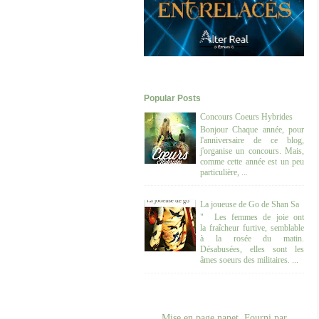
Popular Posts
Concours Coeurs Hybrides
Bonjour Chaque année, pour
l'anniversaire de ce blog,
j'organise un concours. Mais,
comme cette année est un peu
particulière, ...
La joueuse de Go de Shan Sa
" Les femmes de joie ont
la fraîcheur furtive, semblable
à la rosée du matin.
Désabusées, elles sont les
âmes soeurs des militaires. ...
Mise en page nanet. Fourni par