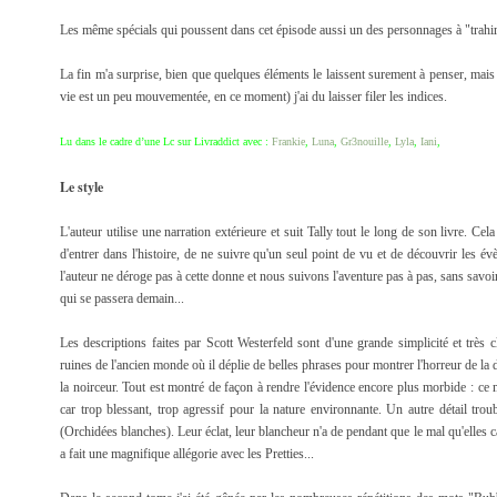
Les même spécials qui poussent dans cet épisode aussi un des personnages à "trahi
La fin m'a surprise, bien que quelques éléments le laissent surement à penser, mais 
vie est un peu mouvementée, en ce moment) j'ai du laisser filer les indices.
Lu dans le cadre d’une Lc sur Livraddict avec :
Frankie
,
Luna
,
Gr3nouille
,
Lyla
,
Iani
,
Le style
L'auteur utilise une narration extérieure et suit Tally tout le long de son livre. C
d'entrer dans l'histoire, de ne suivre qu'un seul point de vu et de découvrir les é
l'auteur ne déroge pas à cette donne et nous suivons l'aventure pas à pas, sans savoir c
qui se passera demain...
Les descriptions faites par Scott Westerfeld sont d'une grande simplicité et très cl
ruines de l'ancien monde où il déplie de belles phrases pour montrer l'horreur de la d
la noirceur. Tout est montré de façon à rendre l'évidence encore plus morbide : ce m
car trop blessant, trop agressif pour la nature environnante. Un autre détail trou
(Orchidées blanches). Leur éclat, leur blancheur n'a de pendant que le mal qu'elles caus
a fait une magnifique allégorie avec les Pretties...