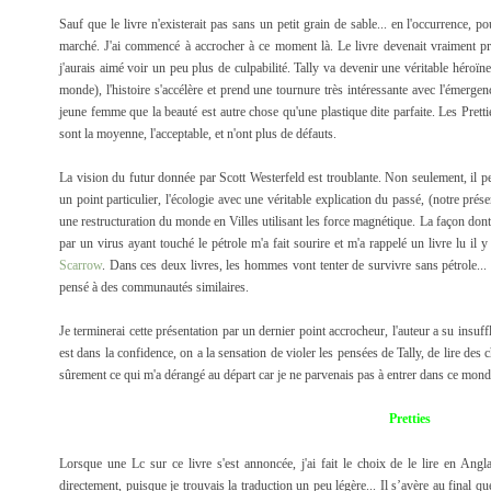
Sauf que le livre n'existerait pas sans un petit grain de sable... en l'occurrence, po
marché. J'ai commencé à accrocher à ce moment là. Le livre devenait vraiment p
j'aurais aimé voir un peu plus de culpabilité. Tally va devenir une véritable héroïn
monde), l'histoire s'accélère et prend une tournure très intéressante avec l'émerge
jeune femme que la beauté est autre chose qu'une plastique dite parfaite. Les Pretties
sont la moyenne, l'acceptable, et n'ont plus de défauts.
La vision du futur donnée par Scott Westerfeld est troublante. Non seulement, il pe
un point particulier, l'écologie avec une véritable explication du passé, (notre pré
une restructuration du monde en Villes utilisant les force magnétique. La façon dont i
par un virus ayant touché le pétrole m'a fait sourire et m'a rappelé un livre lu il 
Scarrow
. Dans ces deux livres, les hommes vont tenter de survivre sans pétrole... e
pensé à des communautés similaires.
Je terminerai cette présentation par un dernier point accrocheur, l'auteur a su insu
est dans la confidence, on a la sensation de violer les pensées de Tally, de lire des c
sûrement ce qui m'a dérangé au départ car je ne parvenais pas à entrer dans ce monde
Pretties
Lorsque une Lc sur ce livre s'est annoncée, j'ai fait le choix de le lire en Angla
directement, puisque je trouvais la traduction un peu légère... Il s’avère au final que 