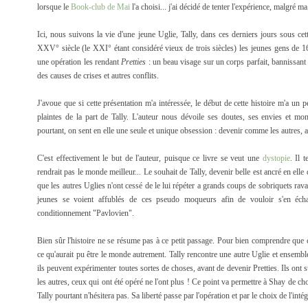
lorsque le
Book-club de Mai
l'a choisi... j'ai décidé de tenter l'expérience, malgré m
Ici, nous suivons la vie d'une jeune Uglie, Tally, dans ces derniers jours sous 
XXV° siècle (le XXI° étant considéré vieux de trois siècles) les jeunes gens de 16 
une opération les rendant
Pretties
: un beau visage sur un corps parfait, bannissant
des causes de crises et autres conflits.
J'avoue que si cette présentation m'a intéressée, le début de cette histoire m'a un
plaintes de la part de Tally. L'auteur nous dévoile ses doutes, ses envies et mon
pourtant, on sent en elle une seule et unique obsession : devenir comme les autres, a
C'est effectivement le but de l'auteur, puisque ce livre se veut une
dystopie
. Il 
rendrait pas le monde meilleur... Le souhait de Tally, devenir belle est ancré en elle
que les autres Uglies n'ont cessé de le lui répéter a grands coups de sobriquets rav
jeunes se voient affublés de ces pseudo moqueurs afin de vouloir s'en éch
conditionnement "Pavlovien".
Bien sûr l'histoire ne se résume pas à ce petit passage. Pour bien comprendre que
ce qu'aurait pu être le monde autrement. Tally rencontre une autre Uglie et ensemble e
ils peuvent expérimenter toutes sortes de choses, avant de devenir Pretties. Ils ont s
les autres, ceux qui ont été opéré ne l'ont plus ! Ce point va permettre à Shay de choi
Tally pourtant n'hésitera pas. Sa liberté passe par l'opération et par le choix de l'intég