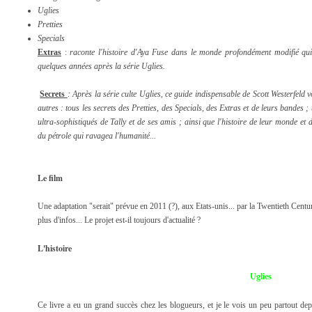
Uglies
Pretties
Specials
Extras
:
raconte l'histoire d'Aya Fuse dans le monde profondément modifié qui
quelques années après la série Uglies.
Secrets
: Après la série culte Uglies, ce guide indispensable de Scott Westerfeld v
autres : tous les secrets des Pretties, des Specials, des Extras et de leurs bandes ;
ultra-sophistiqués de Tally et de ses amis ; ainsi que l'histoire de leur monde et 
du pétrole qui ravagea l'humanité...
Le film
Une adaptation "serait" prévue en 2011 (?), aux Etats-unis... par la Twentieth Centu
plus d'infos... Le projet est-il toujours d'actualité ?
L'histoire
Uglies
Ce livre a eu un grand succès chez les blogueurs, et je le vois un peu partout d