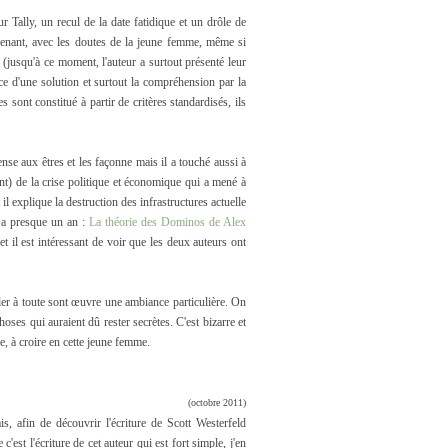
ur Tally, un recul de la date fatidique et un drôle de
renant, avec les doutes de la jeune femme, même si
e (jusqu'à ce moment, l'auteur a surtout présenté leur
nce d'une solution et surtout la compréhension par la
 sont constitué à partir de critères standardisés, ils
nse aux êtres et les façonne mais il a touché aussi à
sent) de la crise politique et économique qui a mené à
l explique la destruction des infrastructures actuelle
y a presque un an :
La théorie des Dominos de Alex
t il est intéressant de voir que les deux auteurs ont
ffler à toute sont œuvre une ambiance particulière. On
hoses qui auraient dû rester secrètes. C'est bizarre et
, à croire en cette jeune femme.
(octobre 2011)
is, afin de découvrir l'écriture de Scott Westerfeld
c'est l'écriture de cet auteur qui est fort simple, j'en