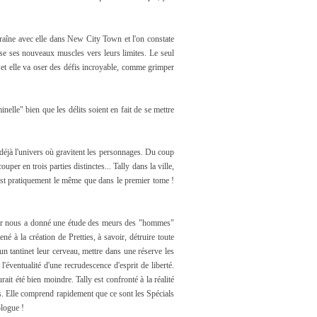
ntraîne avec elle dans New City Town et l'on constate
sse ses nouveaux muscles vers leurs limites. Le seul
e et elle va oser des défis incroyable, comme grimper
inelle" bien que les délits soient en fait de se mettre
déjà l'univers où gravitent les personnages. Du coup
couper en trois parties distinctes... Tally dans la ville,
 est pratiquement le même que dans le premier tome !
uteur nous a donné une étude des meurs des "hommes"
ené à la création de Pretties, à savoir, détruire toute
 un tantinet leur cerveau, mettre dans une réserve les
éventualité d'une recrudescence d'esprit de liberté.
rait été bien moindre. Tally est confronté à la réalité
es. Elle comprend rapidement que ce sont les Spécials
ologue !