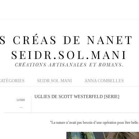
S CRÉAS DE NANET
SEIDR.SOL.MANI
CRÉATIONS ARTISANALES ET ROMANS.
CATÉGORIES
SEIDR.SOL.MANI
ANNA COMBELLES
UGLIES DE SCOTT WESTERFELD [SÉRIE]
LUNDI
17 OCTOBRE 2011
"La nature n’avait pas besoin d’une opération pour être belle. 