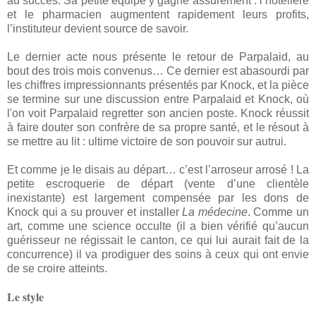
au succès. Sa petite équipe y gagne assurément : l’hôtelière
et le pharmacien augmentent rapidement leurs profits,
l’instituteur devient source de savoir.
Le dernier acte nous présente le retour de Parpalaid, au
bout des trois mois convenus… Ce dernier est abasourdi par
les chiffres impressionnants présentés par Knock, et la pièce
se termine sur une discussion entre Parpalaid et Knock, où
l'on voit Parpalaid regretter son ancien poste. Knock réussit
à faire douter son confrère de sa propre santé, et le résout à
se mettre au lit : ultime victoire de son pouvoir sur autrui.
Et comme je le disais au départ… c’est l’arroseur arrosé ! La
petite escroquerie de départ (vente d’une clientèle
inexistante) est largement compensée par les dons de
Knock qui a su prouver et installer
La médecine
. Comme un
art, comme une science occulte (il a bien vérifié qu’aucun
guérisseur ne régissait le canton, ce qui lui aurait fait de la
concurrence) il va prodiguer des soins à ceux qui ont envie
de se croire atteints.
Le style