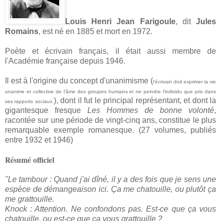
Louis Henri Jean Farigoule
, dit
Jules
Romains
, est né en
1885 et mort en 1972.
Poète et écrivain français, il était aussi membre de
l'Académie française depuis 1946.
Il est à l'origine du concept d'unanimisme (
l'écrivain doit exprimer la vie
unanime et collective de l'âme des groupes humains et ne peindre l'individu que pris dans
), dont il fut le principal représentant, et dont la
ses rapports sociaux.
gigantesque fresque
Les Hommes de bonne volonté
,
racontée sur une période de vingt-cinq ans, constitue le plus
remarquable exemple romanesque. (27 volumes, publiés
entre 1932 et 1946)
Résumé officiel
"Le tambour : Quand j'ai dîné, il y a des fois que je sens une
espèce de démangeaison ici. Ça me chatouille, ou plutôt ça
me grattouille.
Knock : Attention. Ne confondons pas. Est-ce que ça vous
chatouille, ou est-ce que ça vous grattouille ?