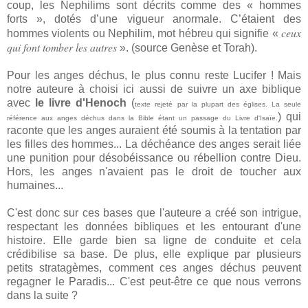
coup, les Nephilims sont décrits comme des « hommes
forts », dotés d’une vigueur anormale. C’étaient des
ceux
hommes violents ou Nephilim, mot hébreu qui signifie «
qui font tomber les autres
». (source Genèse et Torah).
Pour les anges déchus, le plus connu reste Lucifer ! Mais
notre auteure à choisi ici aussi de suivre un axe biblique
avec
le livre d'Henoch
(
texte rejeté par la plupart des églises. La seule
) qui
référence aux anges déchus dans la Bible étant un passage du Livre d'Isaïe.
raconte que les anges auraient été soumis à la tentation par
les filles des hommes... La déchéance des anges serait liée
une punition pour désobéissance ou rébellion contre Dieu.
Hors, les anges n'avaient pas le droit de toucher aux
humaines...
C'est donc sur ces bases que l'auteure a créé son intrigue,
respectant les données bibliques et les entourant d'une
histoire. Elle garde bien sa ligne de conduite et cela
crédibilise sa base. De plus, elle explique par plusieurs
petits stratagèmes, comment ces anges déchus peuvent
regagner le Paradis... C'est peut-être ce que nous verrons
dans la suite ?