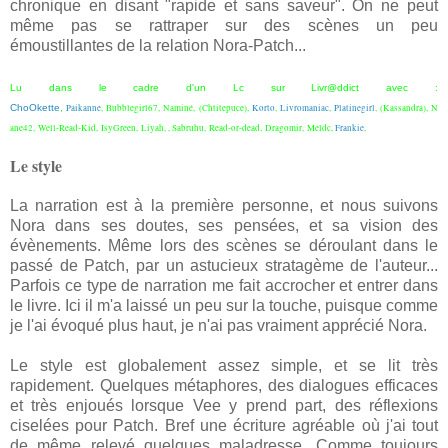
chronique en disant "rapide et sans saveur". On ne peut
même pas se rattraper sur des scènes un peu
émoustillantes de la relation Nora-Patch...
Lu dans le cadre d'un Lc sur Livr@ddict avec :
ChoOkette
,
Paikanne
,
Bubblegirl67,
Naminé,
(Chtitepuce),
Korto
,
Livromaniac
,
Platinegirl
,
(Kassandra),
N
ane42,
Well-Read-Kid,
IsyGreen,
Liyah, , S
abruhu,
Read-or-dead,
Dragomir,
Meldc,
Frankie
,
Le style
La narration est à la première personne, et nous suivons
Nora dans ses doutes, ses pensées, et sa vision des
évènements. Même lors des scènes se déroulant dans le
passé de Patch, par un astucieux stratagème de l'auteur...
Parfois ce type de narration me fait accrocher et entrer dans
le livre. Ici il m'a laissé un peu sur la touche, puisque comme
je l'ai évoqué plus haut, je n'ai pas vraiment apprécié Nora.
Le style est globalement assez simple, et se lit très
rapidement. Quelques métaphores, des dialogues efficaces
et très enjoués lorsque Vee y prend part, des réflexions
ciselées pour Patch. Bref une écriture agréable où j'ai tout
de même relevé quelques maladresse. Comme toujours