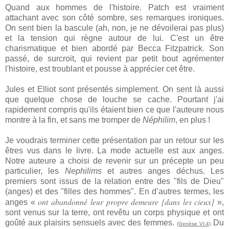
Quand aux hommes de l'histoire. Patch est vraiment
attachant avec son côté sombre, ses remarques ironiques.
On sent bien la bascule (ah, non, je ne dévoilerai pas plus)
et la tension qui règne autour de lui. C'est un être
charismatique et bien abordé par Becca Fitzpatrick. Son
passé, de surcroit, qui revient par petit bout agrémenter
l'histoire, est troublant et pousse à apprécier cet être.
Jules et Elliot sont présentés simplement. On sent là aussi
que quelque chose de louche se cache. Pourtant j'ai
rapidement compris qu'ils étaient bien ce que l'auteure nous
montre à la fin, et sans me tromper de
Néphilim
, en plus !
Je voudrais terminer cette présentation par un retour sur les
êtres vus dans le livre. La mode actuelle est aux anges.
Notre auteure a choisi de revenir sur un précepte un peu
particulier, les
Nephilims
et autres anges déchus. Les
premiers sont issus de la relation entre des "fils de Dieu"
(anges) et des "filles des hommes". En d’autres termes, les
ont abandonné leur propre demeure [dans les cieux]
anges «
»,
sont venus sur la terre, ont revêtu un corps physique et ont
goûté aux plaisirs sensuels avec des femmes.
Du
(Genèse VI:4)