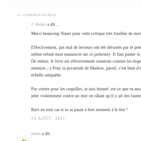
11 COMMENTAIRES :
J. Heska
a dit…
Merci beaucoup Nanet pour cette critique très fouillée de mo
Effectivement, pas mal de lecteurs ont été déroutés par le pre
même refusé mon manuscrit sur ce prétexte). Il faut passer le
De même, le livre est effectivement construit comme les étapes
mention ;-) Pour la pyramide de Maslow, pareil, c'est bien d'e
échelle antipathe.
Par contre pour les coquilles, je suis étonné, est-ce que tu a
jeter violemment contre un mur en râlant qu'il y ait des fau
Ravi en tout cas si tu as passé à bon moment à le lire !
24 AOÛT, 2011
nanet
a dit…