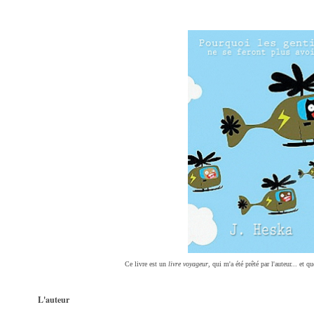
Ce livre est un
livre voyageur
, qui m'a été prêté par l'auteur... et q
L'auteur