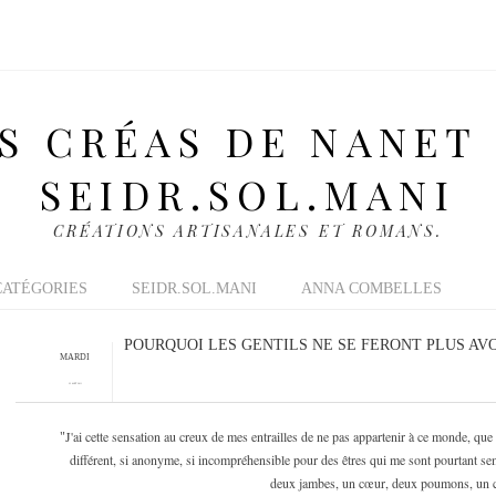
S CRÉAS DE NANET
SEIDR.SOL.MANI
CRÉATIONS ARTISANALES ET ROMANS.
CATÉGORIES
SEIDR.SOL.MANI
ANNA COMBELLES
POURQUOI LES GENTILS NE SE FERONT PLUS AVO
MARDI
23 AOÛT 2011
J'ai cette sensation au creux de mes entrailles de ne pas appartenir à ce monde, que 
"
différent, si anonyme, si incompréhensible pour des êtres qui me sont pourtant se
deux jambes, un cœur, deux poumons, un c