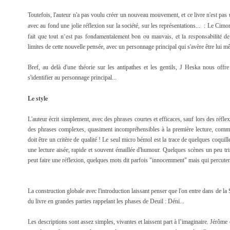
Toutefois, l'auteur n'a pas voulu créer un nouveau mouvement, et ce livre n'est pas 
avec au fond une jolie réflexion sur la société, sur les représentations... : Le Cim
fait que tout n’est pas fondamentalement bon ou mauvais, et la responsabilité de
limites de cette nouvelle pensée, avec un personnage principal qui s'avère être lui m
Bref, au delà d'une théorie sur les antipathes et les gentils, J Heska nous off
s'identifier au personnage principal...
Le style
L'auteur écrit simplement, avec des phrases courtes et efficaces, sauf lors des réfl
des phrases complexes, quasiment incompréhensibles à la première lecture, comme d
doit être un critère de qualité ! Le seul micro bémol est la trace de quelques coquill
une lecture aisée, rapide et souvent émaillée d'humour. Quelques scènes un peu trist
peut faire une réflexion, quelques mots dit parfois "innocemment" mais qui percuten
La construction globale avec l'introduction laissant penser que l'on entre dans de l
du livre en grandes parties rappelant les phases de Deuil : Déni...
Les descriptions sont assez simples, vivantes et laissent part à l’imaginaire. Jérôme c