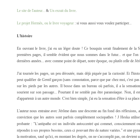
Le site de l'auteur...
&
Un exrait du livre
.
Le projet Hermès, ou le livre voyageur
: si vous aussi vous voulez participer...
L'histoire
En ouvrant le livre, j'ai eu un léger doute ! Ce bouquin serait finalement de la
premières pages, il semble évident que nous sommes dans le futur... et que l'on 
dernières années... avec comme point de départ, notre époque, ou plutôt celle de J
J'ai tournée les pages, un peu déroutée, mais déjà piquée par la curiosité. Et l'hi
peut qualifier de
Gentil
garçon
(sans connotation, parce que par chez moi, c'est pa
sur les pieds par les autres. Il bosse dans un bureau où parfois, il a la sensation
sourient sur son passage... Pourtant il ne semble pas être paranoïaque. Non, il 
d'appartenir à un autre monde. C'est bien simple, j'ai eu la sensation d'être à sa place.
L'auteur nous entraine avec Jérôme dans une descente au fin fond des réflexions, 
conviction que les autres sont parfois complétement sociopathes ! J Heska utilis
L’antipathe est un individu autoccentré qui commet, consciemment ou 
probante : "
répondre à ses propres besoins, ceux-ci pouvant être de nature variées.
" et une pyr
la motivation, sauf qu'ici, en montant les degrés, on ne s'accomplit pas, on devient un