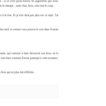
... si ce n'est qu'au travers les jugements que nous
 le rattrape... mais chut, lisez, cela vaut le coup.
la fois. Et je n'en dirai pas plus sur ce sujet. J'ai
plus tard, et comme vous pouvez le voir dans l'extrait
sante, qui consiste à faire découvrir son livre, en le
e suis bien contente d'avoir participé à cette aventure.
ivre qui en plus fait réfléchir.-