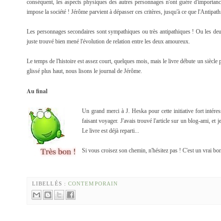
conséquent, les aspects physiques des autres personnages n'ont guère d'importance
impose la société ! Jérôme parvient à dépasser ces critères, jusqu'à ce que l'Antipathie
Les personnages secondaires sont sympathiques ou très antipathiques ! Ou les deux à 
juste trouvé bien mené l'évolution de relation entre les deux amoureux.
Le temps de l'histoire est assez court, quelques mois, mais le livre débute un siècle 
glissé plus haut, nous lisons le journal de Jérôme.
Au final
Un grand merci à J. Heska pour cette initiative fort intéres
faisant voyager. J'avais trouvé l'article sur un blog-ami, et j
Le livre est déjà reparti...
Si vous croisez son chemin, n'hésitez pas ! C'est un vrai bon l
LIBELLÉS :
CONTEMPORAIN