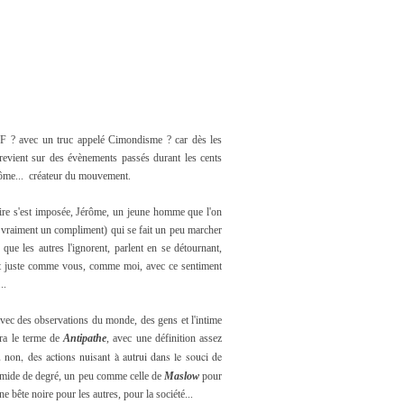
 SF ? avec un truc appelé Cimondisme ? car dès les
revient sur des évènements passés durant les cents
érôme... créateur du mouvement.
stoire s'est imposée, Jérôme, un jeune homme que l'on
s vraiment un compliment) qui se fait un peu marcher
 que les autres l'ignorent, parlent en se détournant,
est juste comme vous, comme moi, avec ce sentiment
..
avec des observations du monde, des gens et l'intime
era le terme de
Antipathe
, avec une définition assez
non, des actions nuisant à autrui dans le souci de
amide de degré, un peu comme celle de
Maslow
pour
e bête noire pour les autres, pour la société...