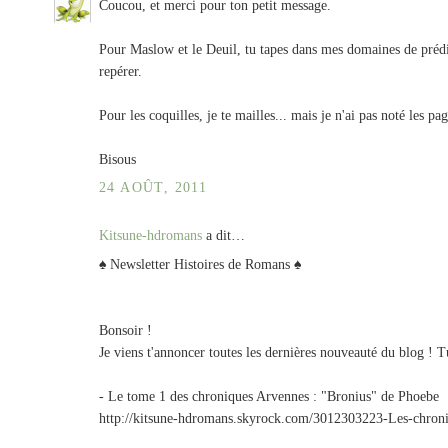
Coucou, et merci pour ton petit message.
Pour Maslow et le Deuil, tu tapes dans mes domaines de prédil
repérer.
Pour les coquilles, je te mailles... mais je n'ai pas noté les pag
Bisous
24 AOÛT, 2011
Kitsune-hdromans
a dit…
♠ Newsletter Histoires de Romans ♠
Bonsoir !
Je viens t'annoncer toutes les dernières nouveauté du blog ! T
- Le tome 1 des chroniques Arvennes : "Bronius" de Phoebe
http://kitsune-hdromans.skyrock.com/3012303223-Les-chron