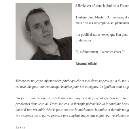
J Heska est né dans le Sud de la Franc
Titulaire d'un Master d'Urbanisme, il a
métier où il s'accomplit aussi pleinemen
Il a publié d'autres textes que l'on peu
fil du temps...
Et, aléatoirement, il aime les chats ^^
Résumé officiel
Jérôme est un jeune informaticien plutôt gauche et mal dans sa peau qui a du mal à 
est invisible pour son entourage, insipide pour ses collègues, insignifiant pour sa p
Un jour, il tombe sur un article dans un magazine de psychologie bon marché c
problèmes dans leur vie. Dans son cas, la thérapie préconisée va le conduire beauco
bases d’une véritable théorie pour contrer la méchanceté humaine et devenir malgr
le « cimondisme », qui va prendre une ampleur inattendue et finir par révolutionn
Le site