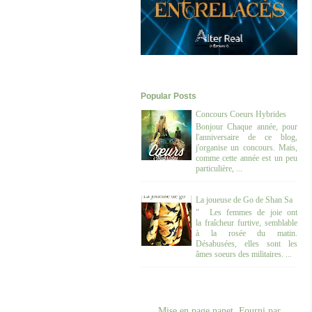
Popular Posts
Concours Coeurs Hybrides
Bonjour Chaque année, pour
l'anniversaire de ce blog,
j'organise un concours. Mais,
comme cette année est un peu
particulière, ...
La joueuse de Go de Shan Sa
" Les femmes de joie ont
la fraîcheur furtive, semblable
à la rosée du matin.
Désabusées, elles sont les
âmes soeurs des militaires. ...
Mise en page nanet. Fourni par