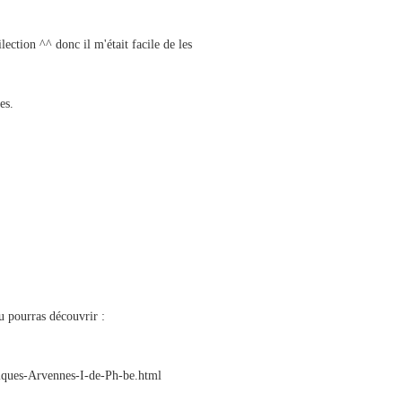
ection ^^ donc il m'était facile de les
es.
u pourras découvrir :
iques-Arvennes-I-de-Ph-be.html