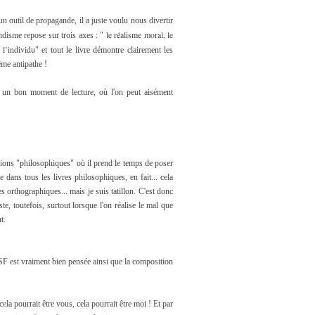
un outil de propagande, il a juste voulu nous divertir
le réalisme moral, le
ondisme repose sur trois axes : "
 l’individu
" et tout le livre démontre clairement les
ême antipathe !
re un bon moment de lecture, où l'on peut aisément
exions "philosophiques" où il prend le temps de poser
ans tous les livres philosophiques, en fait... cela
es orthographiques... mais je suis tatillon. C'est donc
e, toutefois, surtout lorsque l'on réalise le mal que
t.
a SF est vraiment bien pensée ainsi que la composition
ela pourrait être vous, cela pourrait être moi ! Et par