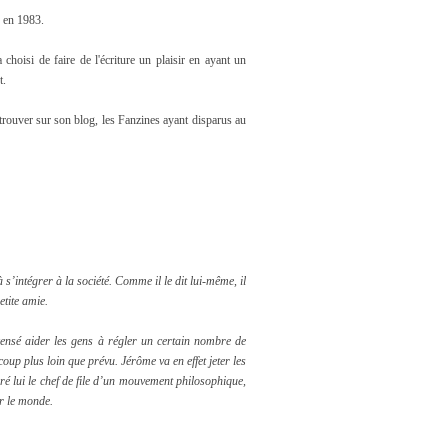
e en 1983.
 choisi de faire de l'écriture un plaisir en ayant un
t.
t trouver sur son blog, les Fanzines ayant disparus au
s’intégrer à la société. Comme il le dit lui-même, il
etite amie.
ensé aider les gens à régler un certain nombre de
up plus loin que prévu. Jérôme va en effet jeter les
é lui le chef de file d’un mouvement philosophique,
er le monde.