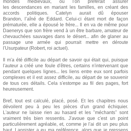
mondes médiévaux, où l'on préférait assurer
les descendances en mariant les familles, en créant des
accords politiques. Catelyn aurait dû épouser
Brandon, l’aîné de Eddard. Celui-ci étant mort de façon
prématurée, elle a épousé le frère... Il en va de même pour
Daenerys que son frère vend à un être barbare, amateur de
chevauchées sauvages dans le désert... afin de glaner au
passage une armée qui pourrait mettre en déroute
l'Usurpateur (Robert, roi actuel).
Il m'a été difficile au départ de savoir qui était qui, puisque
l'auteur a créé une foule d'êtres, certains n'intervenant que
pendant quelques lignes... les liens entre eux sont parfois
complexes et il est assez difficile, au départ de se souvenir
de tous ces détails. Cela s'estompe au fil des pages, fort
heureusement.
Bref, tout est calculé, placé, posé. Et les chapitres nous
dévoilent peu à peu les pièces d'un grand échiquier.
L'auteur ne laisse rien au hasard et les "méchants" sont
vraiment très bien ressentis. J'avoue que c'est un point
particulièrement agréable, et, comme je l'ai dit un peu plus
haut, Lannister a eu ma préférence, alors que je pressens