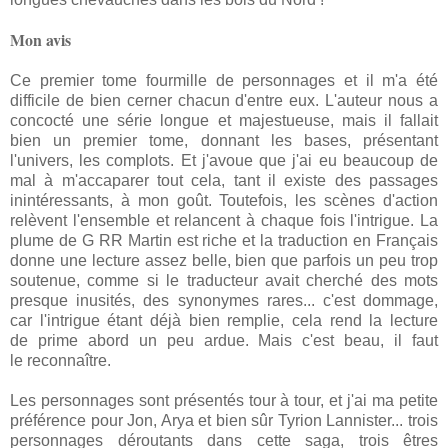
Mon avis
Ce premier tome fourmille de personnages et il m'a été
difficile de bien cerner chacun d'entre eux. L'auteur nous a
concocté une série longue et majestueuse, mais il fallait
bien un premier tome, donnant les bases, présentant
l'univers, les complots. Et j'avoue que j'ai eu beaucoup de
mal à m'accaparer tout cela, tant il existe des passages
inintéressants, à mon goût. Toutefois, les scènes d'action
relèvent l'ensemble et relancent à chaque fois l'intrigue.
La
plume de G RR Martin est riche et la traduction en Français
donne une lecture assez belle, bien que parfois un peu trop
soutenue,
comme
si le traducteur avait cherché des mots
presque inusités, des synonymes rares... c'est
dommage
,
car l'intrigue étant déjà bien remplie, cela rend la lecture
de
prime
abord un peu ardue. Mais c'est beau, il faut
le
reconnaître
.
Les personnages sont présentés tour à tour, et j'ai ma petite
préférence pour Jon, Arya et bien sûr Tyrion Lannister... trois
personnages déroutants dans cette saga, trois êtres