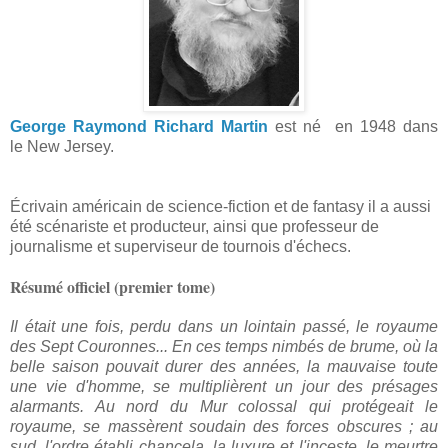
George Raymond Richard Martin
est né en
1948
dans
le
New Jersey.
Écrivain
américain
de
science-fiction
et de
fantasy il a aussi
été
scénariste
et
producteur, ainsi que professeur
de
journalisme et superviseur de tournois d'échecs.
Résumé officiel (premier tome)
Il était une fois, perdu dans un lointain passé, le royaume
des Sept Couronnes... En ces temps nimbés de brume, où la
belle saison pouvait durer des années, la mauvaise toute
une vie d'homme, se multiplièrent un jour des présages
alarmants. Au nord du Mur colossal qui protégeait le
royaume, se massèrent soudain des forces obscures ; au
sud, l'ordre établi chancela, la luxure et l'inceste, le meurtre