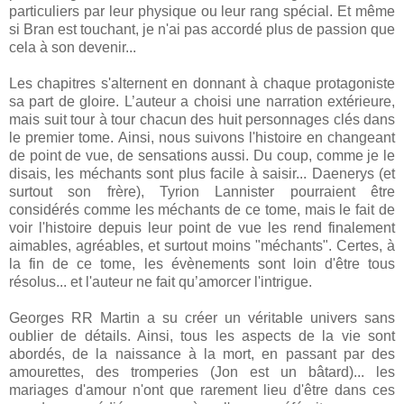
particuliers par leur physique ou leur rang spécial. Et même
si Bran est touchant, je n'ai pas accordé plus de passion que
cela à son devenir...
Les chapitres s'alternent en
donnant
à chaque protagoniste
sa part de gloire.
L’auteur
a choisi une narration extérieure,
mais suit tour à tour chacun des
huit
personnages clés dans
le premier tome.
Ainsi
, nous suivons l'histoire en changeant
de point de vue, de sensations aussi. Du coup, comme je le
disais, les
méchants
sont plus facile à saisir... Daenerys (et
surtout son frère), Tyrion Lannister pourraient être
considérés comme les méchants de ce tome, mais le fait de
voir l'histoire depuis leur point de vue les rend finalement
aimables, agréables, et surtout moins "méchants". Certes, à
la fin de ce tome, les évènements sont loin d'être tous
résolus... et l'auteur ne fait
qu’amorcer
l'intrigue.
Georges RR Martin a su créer un véritable univers sans
oublier de détails. Ainsi, tous les aspects de la vie sont
abordés, de la naissance à la mort, en passant par des
amourettes, des tromperies (Jon est un bâtard)... les
mariages d'amour n'ont que rarement lieu d'être dans ces