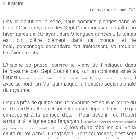
L'histoire
Le trône de fer - nov 2011
Dès le début de la série, nous sommes plongés dans le
Froid ! Car le royaume des
Sept Couronnes va connaître un
hiver après un été ayant duré 9 longues années... le temps
est loin d'être clément dans ce monde, et le
froid,
personnage
secondaire fort
intéressant
, va troubler
les
évènements
...
L'histoire se passe, comme je viens de l'indiquer,
dan
s
le
royaume
des Sept Couronnes, sur un continent situé à
l'ouest (
)
par rapport au continent à l'Est où se trouvent Daenerys... et son
frère
Viserys
avec au nord,
un Mur
qui marque la frontière septentrionale
du royaume.
Depuis près de quinze ans, le royaume est sous le règne du
roi
Robert Baratheon et surtout en paix depuis 9 ans... ce qui
correspond à la période d'été ! Pour devenir roi, Robert
a
mis fin à la lignée des
Targaryen (
Daenerys et Viserys sont les derniers
)
lors d'une
rébellion
qui vit la
représentants de cette famille, et en exil
chute du roi
Aerys II Targaryen
. S
ept
couronnes
, c'est sept