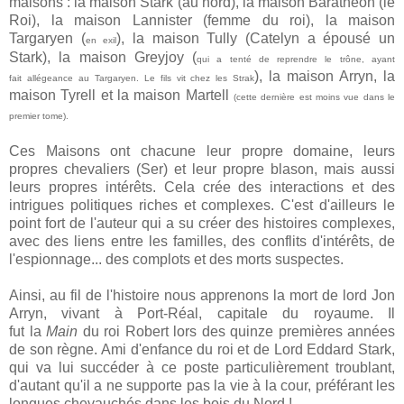
maisons :
la maison Stark (au nord), la maison Baratheon (le
Roi), la maison Lannister (femme du roi), la maison
Targaryen (
), la maison Tully (Catelyn a épousé un
en exil
Stark), la maison Greyjoy (
qui a tenté de reprendre le trône, ayant
), la maison Arryn, la
fait
allégeance
au Targaryen. Le fils vit chez les Strak
maison Tyrell et la maison Martell
(cette dernière est moins vue dans le
premier tome).
Ces Maisons ont chacune leur propre domaine, leurs
propres chevaliers (Ser) et leur propre blason, mais aussi
leurs propres intérêts. Cela crée des interactions et des
intrigues politiques riches et complexes. C'est d'ailleurs le
point fort de l'auteur qui a su créer des histoires complexes,
avec des liens entre les familles, des conflits d'intérêts, de
l'espionnage... des complots et des morts suspectes.
Ainsi, au fil de l'histoire nous apprenons la mort de
lord
Jon
Arryn, vivant à
Port-Réal
, capitale du royaume. Il
fut
la
Main
du roi Robert lors des quinze premières années
de son règne. Ami
d'enfance
du roi et
de Lord
Eddard Stark,
qui va lui succéder à ce poste particulièrement troublant,
d'autant qu'il a ne
supporte
pas la vie à la cour, préférant les
longues chevauchés dans les bois du Nord !