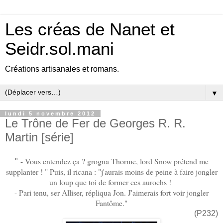
Les créas de Nanet et
Seidr.sol.mani
Créations artisanales et romans.
▼
lundi 5 novembre 2012
Le Trône de Fer de Georges R. R.
Martin [série]
- Vous entendez ça ? grogna Thorme, lord Snow prétend me
"
supplanter ! " Puis, il ricana : "j'aurais moins de peine à faire jongler
un loup que toi de former ces aurochs !
- Pari tenu, ser Alliser, répliqua Jon. J'aimerais fort voir jongler
Fantôme.
"
(P232)