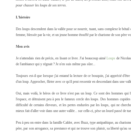
pour chasser les loups de ses terres.
L'histoire
Des loups descendent dans la vallée pour se nourrir, tuant, sans complexe le bétail 
femme, blessée par la vie, et un jeune homme étouffé par le charisme de son père von
Mon avis
Je n'attendais rien de précis, en lisant ce livre. J'ai beaucoup aimé
Loups
de Nicolas 
de l'ambiance qui y régnait ? Je n'en suis même pas sûre...
Toujours est-il que lorsque j'ai entamé la lecture de ce bouquin, j'ai apprécié d'êt
d'un loup. Approcher, flirter avec ce qu'il peut ressentir en descendant dans une val
Oui, mais voilà, le héros de ce livre n'est pas un loup. Ce sont des hommes qui b
l'espace, et détruisent peu à peu le fameux cercle des loups. Des hommes cupides 
difficulté de certains éleveurs, et les pertes endurées par les loups, qui ne cherche
mieux fait d'aller voir dans une autre vallée... sur celle-ci, pèse un lourd passé de tue
Peu à peu on entre dans la famille Calder, avec Buzz, type antipathique, au charism
père, par son arrogance, sa prestance et qui ne trouve son plaisir, sa liberté qu'au s