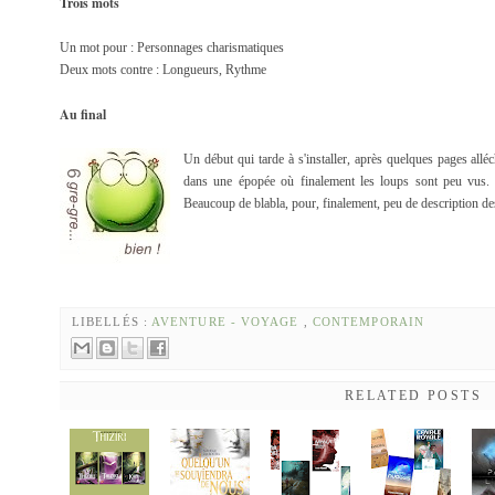
Trois mots
Un mot pour : Personnages charismatiques
Deux mots contre : Longueurs, Rythme
Au final
Un début qui tarde à s'installer, après quelques pages all
dans une épopée où finalement les loups sont peu vus. Se
Beaucoup de blabla, pour, finalement, peu de description des
LIBELLÉS :
AVENTURE - VOYAGE
,
CONTEMPORAIN
RELATED POSTS