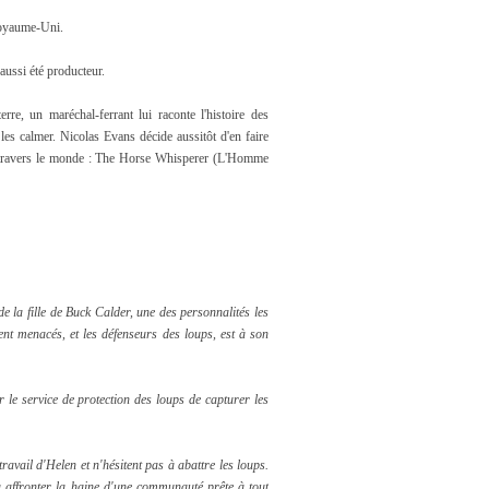
Royaume-Uni.
 aussi été producteur.
rre, un maréchal-ferrant lui raconte l'histoire des
les calmer. Nicolas Evans décide aussitôt d'en faire
 à travers le monde : The Horse Whisperer (L'Homme
de la fille de Buck Calder, une des personnalités les
tent menacés, et les défenseurs des loups, est à son
le service de protection des loups de capturer les
travail d'Helen et n'hésitent pas à abattre les loups.
ra affronter la haine d'une communauté prête à tout