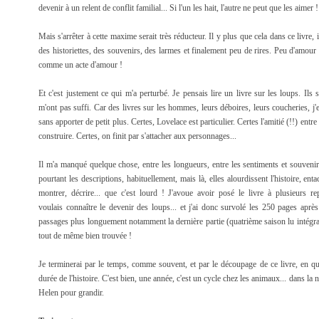
devenir à un relent de conflit familial... Si l'un les hait, l'autre ne peut que les aimer !
Mais s'arrêter à cette maxime serait très réducteur. Il y plus que cela dans ce livr
des historiettes, des souvenirs, des larmes et finalement peu de rires. Peu d'amour
comme un acte d'amour !
Et c'est justement ce qui m'a perturbé. Je pensais lire un livre sur les loups. Ils 
m'ont pas suffi. Car des livres sur les hommes, leurs déboires, leurs coucheries, j'en a
sans apporter de petit plus. Certes, Lovelace est particulier. Certes l'amitié (!!) entr
construire. Certes, on finit par s'attacher aux personnages...
Il m'a manqué quelque chose, entre les longueurs, entre les sentiments et souveni
pourtant les descriptions, habituellement, mais là, elles alourdissent l'histoire, ent
montrer, décrire... que c'est lourd ! J'avoue avoir posé le livre à plusieurs re
voulais connaître le devenir des loups... et j'ai donc survolé les 250 pages après 
passages plus longuement notamment la dernière partie (quatrième saison lu intégralem
tout de même bien trouvée !
Je terminerai par le temps, comme souvent, et par le découpage de ce livre, en qu
durée de l'histoire. C'est bien, une année, c'est un cycle chez les animaux... dans la n
Helen pour grandir.