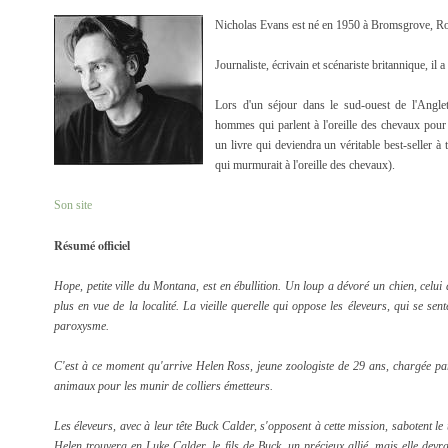
Nicholas Evans est né en 1950 à Bromsgrove, 
Journaliste, écrivain et scénariste britannique, il a
Lors d'un séjour dans le sud-ouest de l'Anglete
hommes qui parlent à l'oreille des chevaux pour 
un livre qui deviendra un véritable best-seller
qui murmurait à l'oreille des chevaux).
Son site
Résumé officiel
Hope, petite ville du Montana, est en ébullition. Un loup a dévoré un chien, celui 
plus en vue de la localité. La vieille querelle qui oppose les éleveurs, qui se sen
paroxysme.
C'est à ce moment qu'arrive Helen Ross, jeune zoologiste de 29 ans, chargée par 
animaux pour les munir de colliers émetteurs.
Les éleveurs, avec à leur tête Buck Calder, s'opposent à cette mission, sabotent le 
Helen trouvera en Luke Calder, le fils de Buck, un précieux allié, mais elle dev