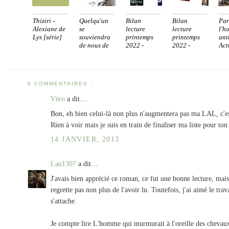
Thiziri -
Quelqu'un
Bilan
Bilan
Par
Alexiane de
se
lecture
lecture
l'h
Lys [série]
souviendra
printemps
printemps
ant
de nous de
2022 -
2022 -
Actu
...
[2/2...
[1/2...
9 COMMENTAIRES :
Véro
a dit…
Bon, eh bien celui-là non plus n'augmentera pas ma LAL, c'es
Rien à voir mais je suis en train de finaliser ma liste pour t
14 JANVIER, 2013
Lau1307
a dit…
J'avais bien apprécié ce roman, ce fut une bonne lecture, mais 
regrette pas non plus de l'avoir lu. Toutefois, j'ai aimé le tra
s'attache.
Je compte lire L'homme qui murmurait à l'oreille des chevaux