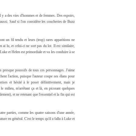
e, il y a des vies d'hommes et de femmes. Des espoirs,
 aussi. Sauf si l'on considère les coucheries de Buzz
sont un fil tendu et leurs (trop) rares apparitions ne
i lu, et celui-ci ne sort pas du lot. Il est similaire,
e Luke et Helen est primordiale et va les conduire à se
rs presque poussifs de tous ces personnages. J'aime
achent l'action, puisque l'auteur coupe ses élans pour
prises et hésité à le poser définitivement, mais je
le milieu, m'arrêtant ça et là, en picorant quelques
ent), et ne retenant que l'essentiel et la fin qui est
atre parties, comme les quatre saisons d'une année,
ature en général. C'est le temps qu'il a fallu à Luke et