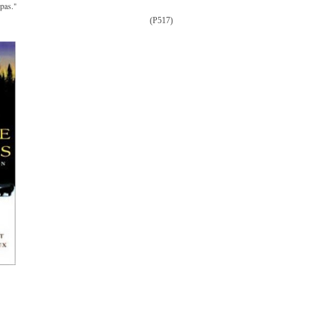
 pas."
(P517)