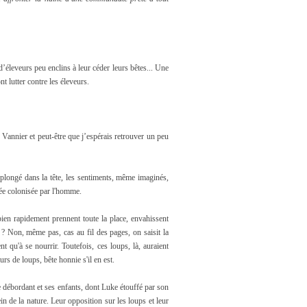
d’éleveurs peu enclins à leur céder leurs bêtes... Une
t lutter contre les éleveurs.
Vannier et peut-être que j’espérais retrouver un peu
re plongé dans la tête, les sentiments, même imaginés,
lée colonisée par l'homme.
ien rapidement prennent toute la place, envahissent
? Non, même pas, cas au fil des pages, on saisit la
nt qu'à se nourrir. Toutefois, ces loups, là, auraient
urs de loups, bête honnie s'il en est.
e débordant et ses enfants, dont Luke étouffé par son
ein de la nature. Leur opposition sur les loups et leur