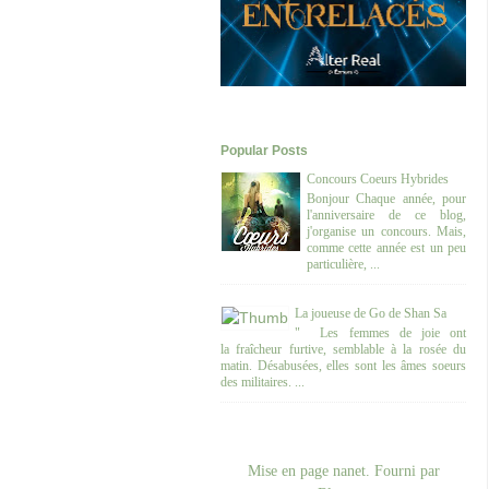
Popular Posts
Concours Coeurs Hybrides
Bonjour Chaque année, pour
l'anniversaire de ce blog,
j'organise un concours. Mais,
comme cette année est un peu
particulière, ...
La joueuse de Go de Shan Sa
" Les femmes de joie ont
la fraîcheur furtive, semblable à la rosée du
matin. Désabusées, elles sont les âmes soeurs
des militaires. ...
Mise en page nanet. Fourni par