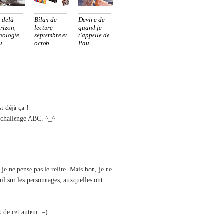
-delà
Bilan de
Devine de
orizon,
lecture
quand je
hologie
septembre et
t'appelle de
...
octob...
Pau...
t déjà ça !
on challenge ABC. ^_^
je ne pense pas le relire. Mais bon, je ne
vail sur les personnages, auxquelles ont
 de cet auteur. =)