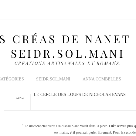
S CRÉAS DE NANET
SEIDR.SOL.MANI
CRÉATIONS ARTISANALES ET ROMANS.
CATÉGORIES
SEIDR.SOL.MANI
ANNA COMBELLES
LE CERCLE DES LOUPS DE NICHOLAS EVANS
LUNDI
14 JANVIER 2013
Le moment était venu Un oiseau blanc volait dans la pièce. Luke n'avait plus qu'
"
ses mains, et il pourrait parler librement. Pour la seconde f