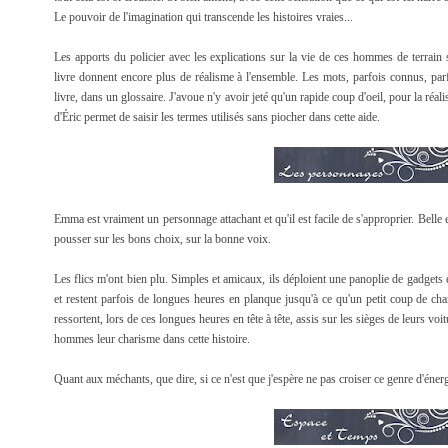
Le pouvoir de l'imagination qui transcende les histoires vraies...
Les apports du policier avec les explications sur la vie de ces hommes de terrain s
livre donnent encore plus de réalisme à l'ensemble. Les mots, parfois connus, parfo
livre, dans un glossaire. J'avoue n'y avoir jeté qu'un rapide coup d'oeil, pour la réali
d'Éric permet de saisir les termes utilisés sans piocher dans cette aide.
Emma est vraiment un personnage attachant et qu'il est facile de s'approprier. Belle et
pousser sur les bons choix, sur la bonne voix.
Les flics m'ont bien plu. Simples et amicaux, ils déploient une panoplie de gadgets 
et restent parfois de longues heures en planque jusqu'à ce qu'un petit coup de ch
ressortent, lors de ces longues heures en tête à tête, assis sur les sièges de leurs voi
hommes leur charisme dans cette histoire.
Quant aux méchants, que dire, si ce n'est que j'espère ne pas croiser ce genre d'éne