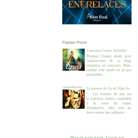
Popular Posts
Concours Coeurs Hybrides
Bonjour Chaque année, pour
l'anniversaire de ce blog,
j'organise un concours. Mais,
comme cette année est un peu
particulière, ...
La joueuse de Go de Shan Sa
" Les femmes de joie ont
la fraîcheur furtive, semblable
à la rosée du matin.
Désabusées, elles sont les
âmes soeurs des militaires. ...
Mise en page nanet. Fourni par