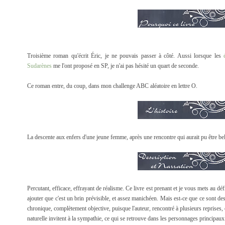
Troisième roman qu'écrit Éric, je ne pouvais passer à côté. Aussi lorsque les
Sudarènes
me l'ont proposé en SP, je n'ai pas hésité un quart de seconde.
Ce roman entre, du coup, dans mon challenge ABC aléatoire en lettre O.
La descente aux enfers d'une jeune femme, après une rencontre qui aurait pu être bell
Percutant, efficace, effrayant de réalisme. Ce livre est prenant et je vous mets au déf
ajouter que c'est un brin prévisible, et assez manichéen. Mais est-ce que ce sont des
chronique, complètement objective, puisque l'auteur, rencontré à plusieurs reprises
naturelle invitent à la sympathie, ce qui se retrouve dans les personnages principaux