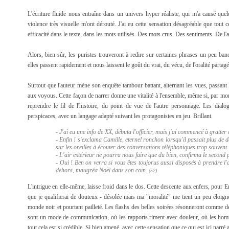
L'écriture fluide nous entraîne dans un univers hyper réaliste, qui m'a causé quel
violence très visuelle m'ont dérouté. J'ai eu cette sensation désagréable que tout c
efficacité dans le texte, dans les mots utilisés. Des mots crus. Des sentiments. De l'
Alors, bien sûr, les puristes trouveront à redire sur certaines phrases un peu ba
elles passent rapidement et nous laissent le goût du vrai, du vécu, de l'oralité partagé
Surtout que l'auteur mène son enquête tambour battant, alternant les vues, passant 
aux voyous. Cette façon de narrer donne une vitalité à l'ensemble, même si, par mome
reprendre le fil de l'histoire, du point de vue de l'autre personnage. Les dialo
perspicaces, avec un langage adapté suivant les protagonistes en jeu. Brillant.
- J'ai eu une info de XX, débuta l'officier, mais j'ai commencé à gratter 
- Enfin ! s'exclama Camille, eternel ronchon lorsqu'il passait plus de 
sur les oreilles à écouter des conversations téléphoniques trop souvent 
- L'air extérieur ne pourra nous faire que du bien, confirma le second p'
- Oui ! Ben on verra si vous êtes toujorus aussi disposés à prendre l
dehors, maugréa Noël dans son coin.
(52)
L'intrigue en elle-même, laisse froid dans le dos. Cette descente aux enfers, pour 
que je qualifierai de douteux - désolée mais ma "moralité" me tient un peu éloigné 
monde noir et pourtant pailleté. Les flashs des belles soirées résonneront comme 
sont un mode de communication, où les rapports riment avec douleur, où les homme
tout cela est si crédible. Si bien amené, avec cette sensation que ce qui est ici narr