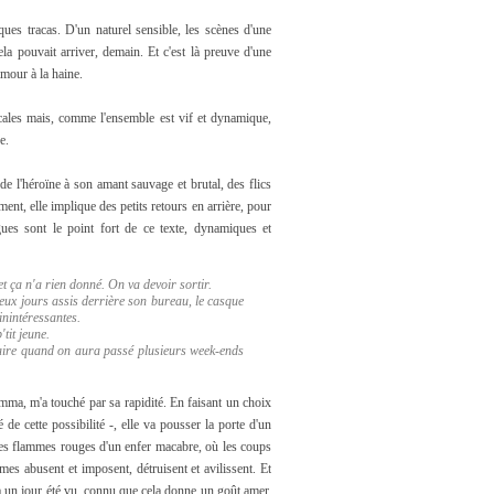
ques tracas. D'un naturel sensible, les scènes d'une
ela pouvait arriver, demain. Et c'est là preuve d'une
amour à la haine.
ncales mais, comme l'ensemble est vif et dynamique,
e.
de l'héroïne à son amant sauvage et brutal, des flics
nt, elle implique des petits retours en arrière, pour
gues sont le point fort de ce texte, dynamiques et
et ça n'a rien donné. On va devoir sortir.
deux jours assis derrière son bureau, le casque
inintéressantes.
tit jeune.
'aire quand on aura passé plusieurs week-ends
Emma, m'a touché par sa rapidité. En faisant un choix
de cette possibilité -, elle va pousser la porte d'un
des flammes rouges d'un enfer macabre, où les coups
s abusent et imposent, détruisent et avilissent. Et
é a un jour été vu, connu que cela donne un goût amer.