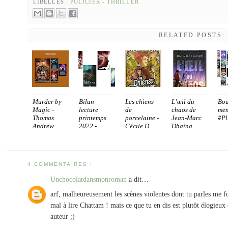
LIBELLÉS :
POLICIER - THRILLER
RELATED POSTS
Murder by
Bilan
Les chiens
L’œil du
Bou
Magic -
lecture
de
chaos de
men
Thomas
printemps
porcelaine -
Jean-Marc
#Pl
Andrew
2022 -
Cécile D...
Dhaina...
[sé...
[2/2...
4 COMMENTAIRES :
Unchocolatdansmonroman
a dit…
arf, malheureusement les scènes violentes dont tu parles me f
mal à lire Chattam ! mais ce que tu en dis est plutôt élogieu
auteur ;)