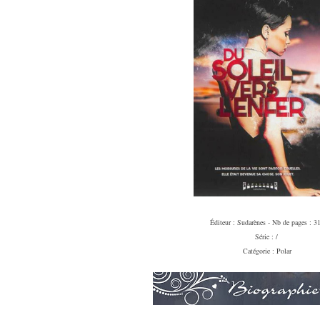
Éditeur
: Sudarènes -
Nb de pages : 3
Série : /
Catégorie : Polar