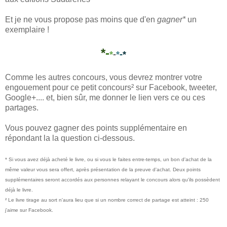
Et je ne vous propose pas moins que d'en
gagner*
un
exemplaire !
*
-
*
-
*
-
*
Comme les autres concours, vous devrez montrer votre
engouement pour ce petit concours² sur Facebook, tweeter,
Google+.... et, bien sûr, me donner le lien vers ce ou ces
partages.
Vous pouvez gagner des points supplémentaire en
répondant la la question ci-dessous.
* Si vous avez déjà acheté le livre, ou si vous le faites entre-temps, un bon d'achat de la
même valeur vous sera offert, après présentation de la preuve d'achat. Deux points
supplémentaires seront accordés aux personnes relayant le concours alors qu'ils possèdent
déjà le livre.
² Le livre tirage au sort n'aura lieu que si un nombre correct de partage est atteint : 250
j'aime sur Facebook.