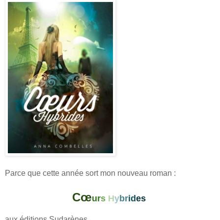
Parce que cette année sort mon nouveau roman :
Cœ
u
r
s
H
y
br
id
es
aux éditions Sudarènes