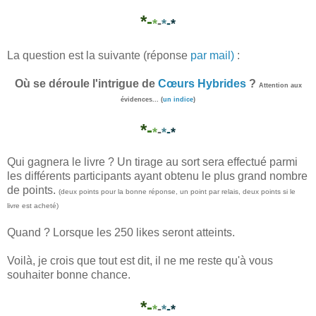
*
-
*
-
*
-
*
La question est la suivante (réponse
par mail)
:
Où se déroule l'intrigue de
Cœurs Hybrides
?
Attention aux
évidences... (
un indice
)
*
-
*
-
*
-
*
Qui gagnera le livre ? Un tirage au sort sera effectué parmi
les différents participants ayant obtenu le plus grand nombre
de points.
(deux points pour la bonne réponse, un point par relais, deux points si le
livre est acheté)
Quand ? Lorsque les 250 likes seront atteints.
Voilà, je crois que tout est dit, il ne me reste qu'à vous
souhaiter bonne chance.
*
-
*
-
*
-
*