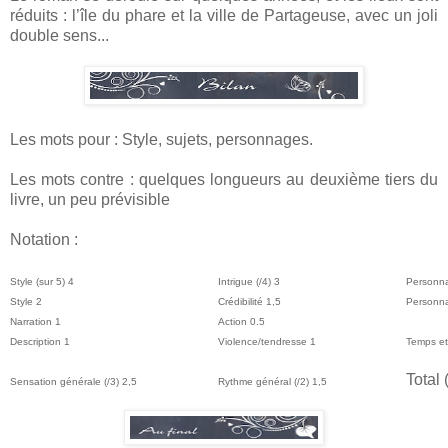
réduits : l’île du phare et la ville de Partageuse, avec un joli
double sens...
Les mots pour : Style, sujets, personnages.
Les mots contre : quelques longueurs au deuxième tiers du
livre, un peu prévisible
Notation :
Style (sur 5) 4
Intrigue (/4) 3
Personna
Style 2
Crédibilité 1,5
Personna
Narration 1
Action 0.5
Description 1
Violence/tendresse 1
Temps et
Total 
Sensation générale (/3) 2,5
Rythme général (/2) 1,5