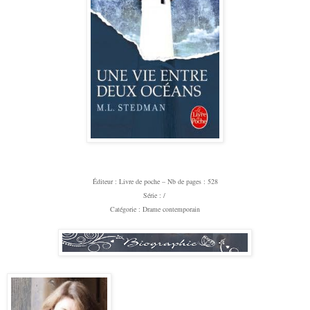
Éditeur
: Livre de poche –
Nb de pages : 528
Série : /
Catégorie : Drame contemporain