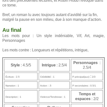
lors des précédentes lectures, et Robin Hobb l'évoque dans
ce tome.
Bref, un roman lu avec toujours autant d'avidité sur la fin,
malgré la pause en son milieu, due à son manque d'action.
Au final
Les mots pour : Un style indéniable, Vif, Art, magie,
Personnages
Les mots contre : Longueurs et répétitions, intrigue,
Personnages
:
Style
: 4.5/5
Intrigue
: 2.5/4
2.5/4
:
Écriture : 2.5
Crédibilité : 1
P principal(aux)
2/3
Narration : 1
Action : .5
P secondaires : 0.5/1
Temps et
Description : 1
Violence/Tendresse : 1
espaces
: 2/2