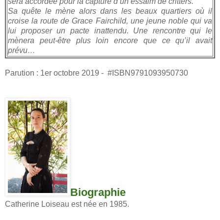
sera accordée pour la capture d’un essaim de critters.
Sa quête le mène alors dans les beaux quartiers où il
croise la route de Grace Fairchild, une jeune noble qui va
lui proposer un pacte inattendu. Une rencontre qui le
mènera peut-être plus loin encore que ce qu’il avait
prévu…
Parution : 1er octobre 2019 - #ISBN9791093950730
Biographie
Catherine Loiseau est née en 1985.