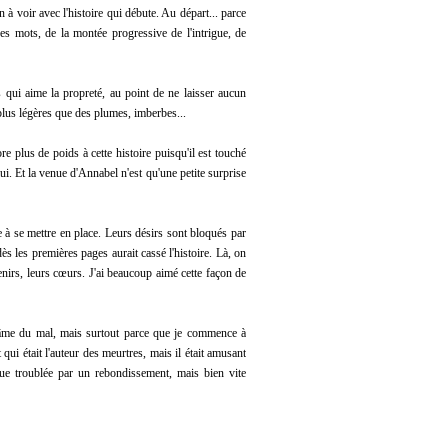
à voir avec l'histoire qui débute. Au départ... parce
des mots, de la montée progressive de l'intrigue, de
s qui aime la propreté, au point de ne laisser aucun
 plus légères que des plumes, imberbes...
 plus de poids à cette histoire puisqu'il est touché
ui. Et la venue d'Annabel n'est qu'une petite surprise
 à se mettre en place. Leurs désirs sont bloqués par
dès les premières pages aurait cassé l'histoire. Là, on
venirs, leurs cœurs. J'ai beaucoup aimé cette façon de
'âme du mal, mais surtout parce que je commence à
ui était l'auteur des meurtres, mais il était amusant
vue troublée par un rebondissement, mais bien vite