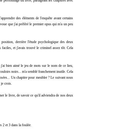
me personnage du livre, partageant les chapitres avec
d'apprendre des éléments de l'enquête avant certains
'avoue que j'ai préféré le premier opus qui m'a un peu
 position, derrière l'étude psychologique des deux
faciles, et j'avais trouvé le criminel assez tôt. Cela
j'ai bien aimé le jeu de mots sur le nom de ce lieu,
couloirs noirs... m'a semblé franchement inutile. Cela
ensées... Un chapitre pour meubler ? Le suivant nous
je crois.
iner le livre, de savoir ce qu'il adviendra de nos deux
 2 et 3 dans la foulée.