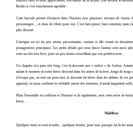
sourires rares et donc appréciables, son amour de la lecture. Elle devient le deuxiè
Brolin et c'est franchement agréable.
Cette bascule permet d'avancer dans l'histoire avec plusieurs niveaux de vision, 
personnages..., et donc de vibrer pour eux. C'est bien pensé, bien construit, mais j
plus dérouté.
L'intrigue est ici un peu moins passionnante, comme si elle venait en deuxième
protagonistes principaux. Les petits détails que nous laisse l'auteur sont aussi plus 
reste un très bon livre, juste un peu moins croustillant que son prédécesseur...
Un chapitre m'a paru très long, c'est la descente aux « enfers » de Joshua. Autant 
autant le moment où notre héros descend dans les antres de la terre, longe de longs 
n'évoque pas, en tout cas pour moi, la descente du héros dans les abîmes de ses p
apprend, ou nous confirme la véritable raison des meurtres, il aurait largement suffi, 
Mais l'ensemble est cohérent et l'histoire se lit rapidement, avec cette envie de term
héros...
Maléfices
Quelques mois se sont écoulés... quelques heures, pour moi, puisque j'ai lu les tomes