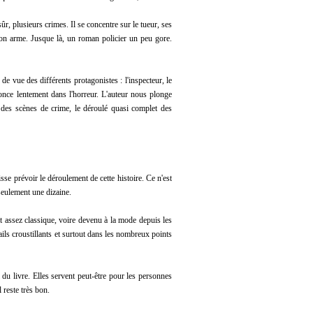
r, plusieurs crimes. Il se concentre sur le tueur, ses
e son arme. Jusque là, un roman policier un peu gore.
de vue des différents protagonistes : l'inspecteur, le
fonce lentement dans l'horreur. L'auteur nous plonge
 des scènes de crime, le déroulé quasi complet des
isse prévoir le déroulement de cette histoire. Ce n'est
t seulement une dizaine.
est assez classique, voire devenu à la mode depuis les
tails croustillants et surtout dans les nombreux points
l du livre. Elles servent peut-être pour les personnes
 reste très bon.