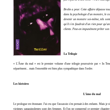
Brolin a peur. Cette affaire dépasse to
dans la psychologie d'un monstre, le co
devenir un monstre soi-même, tels sont
qu'il s'en faudrait d'un rien pour qu'un
clients. Peut-on impunément prêter so
La Trilogie
« L'Âme du mal » est le premier volume d'une trilogie poursuivie par « In Tene
séparément... mais l'ensemble est bien plus sympathique dans l'ordre.
Les histoires
L'âme du mal
Le prologue est étonnant. J'ai cru que l'assassin s'en prenait à des enfants. Mais je n'é
victimes sanguinolentes sont des femmes. Et l'on ne comprend ce premier chapitre qu