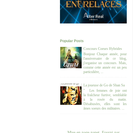
Popular Posts
Concours Coeurs Hybrides
Bonjour Chaque année, pour
l'anniversaire de ce blog,
j'organise un concours. Mais,
comme cette année est un peu
particulière, ...
La joueuse de Go de Shan Sa
" Les femmes de joie ont
la fraîcheur furtive, semblable
à la rosée du matin.
Désabusées, elles sont les
âmes soeurs des militaires. ...
Mise en page nanet. Fourni par