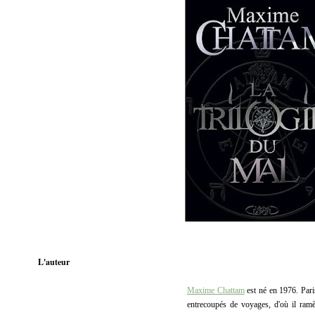
L'auteur
Maxime Chattam
est né en 1976. Paris
entrecoupés de voyages, d'où il ram