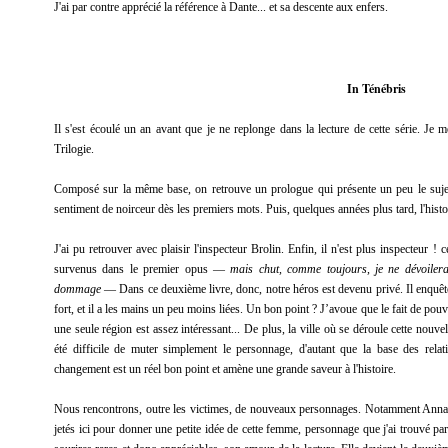
J'ai par contre apprécié la référence à Dante... et sa descente aux enfers.
In Ténébris
Il s'est écoulé un an avant que je ne replonge dans la lecture de cette série. Je m
Trilogie.
Composé sur la même base, on retrouve un prologue qui présente un peu le sujet
sentiment de noirceur dès les premiers mots. Puis, quelques années plus tard, l'histo
J'ai pu retrouver avec plaisir l'inspecteur Brolin. Enfin, il n'est plus inspecteur 
survenus dans le premier opus —
mais chut, comme toujours, je ne dévoilerai
dommage
— Dans ce deuxième livre, donc, notre héros est devenu privé. Il enquête 
fort, et il a les mains un peu moins liées. Un bon point ? J’avoue que le fait de pouv
une seule région est assez intéressant... De plus, la ville où se déroule cette nouvell
été difficile de muter simplement le personnage, d'autant que la base des relati
changement est un réel bon point et amène une grande saveur à l'histoire.
Nous rencontrons, outre les victimes, de nouveaux personnages. Notamment Annabe
jetés ici pour donner une petite idée de cette femme, personnage que j'ai trouvé par