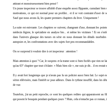
attirant et monstrueusement bien pensé !
Un jeune inspecteur se trouve affublé d'une enquête assez flippante, cumulant bien sû
motivations, ce qui est normal pour un profiler... et il se voit contraint d'user d
Sauf que nous avons là, les quatre premiers chapitres du livre. Uniquement !
La suite est enivrante. Les chapitres se suivent, changeant d'axe, donnant les points 
médecin légiste, le spécialiste en analyse bio... et même les victimes ! Et on s'en
dans l'univers glauque des tueurs en série en nous donnant les détails morbides
autopsies et, les confrontations avec des sujets fort peu recommandables.
On se surprend à vouloir dire à cet inspecteur : attention !
Mais attention à quoi ? Car, le suspens et la trame sont si bien ficelés que rien ne la
qu'au 63° chapitre que tout s'éclaire. « Mais bien sûr », me suis-je dit... il en restai
Il y avait fort longtemps que je n'avais pas lu un policier aussi bien fait. Le sujet 
séries télévisées, mais l'intérêt se joue ailleurs. Dans le rythme insufflé, dans les dé
de vue.
Toutefois, j'ai un petit reproche, ce sont les quelques redites qui apparaissent au fi
qui posent le bouquin pendant quelques jours ? Mais, cela n'entache pas ce roman, il