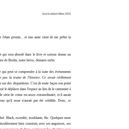
Article réalisé début 2010
e l'étais promis... et une amie vient de me prêter la
 qui sera abordé dans le livre et surtout donne un
ire de Brolin, notre héros, démarre enfin.
! ce qui peut se comprendre à la suite des événements
 pas la trame de l'histoire. Ce serait réellement
sur des disparitions. C'est de toute façon son point
oir le déplacer dans l'espace au lieu de le cantonner à
e série de crime est assez extraordinaire, et il aurait
ons qu'il noue n'aurait pas été crédible. Donc, ce
l. Black, esseulée, troublante, flic. Quelques
mots
ticulièrement bien construit, avec ses angoisses, ses