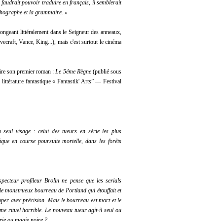
l faudrait pouvoir traduire en français, il semblerait
rthographe et la grammaire. »
plongeant littéralement dans le Seigneur des anneaux,
ovecraft, Vance, King...), mais c'est surtout le cinéma
crire son premier roman :
Le 5éme Règne
(
publié sous
 littérature fantastique « Fantastik' Arts” — Festival
seul visage : celui des tueurs en série les plus
ique en course poursuite mortelle, dans les forêts
specteur profileur Brolin ne pense que les serials
l le monstrueux bourreau de Portland qui étouffait et
ouper avec précision. Mais le bourreau est mort et le
e rituel horrible. Le nouveau tueur agit-il seul ou
rie ou magie noire ? ...