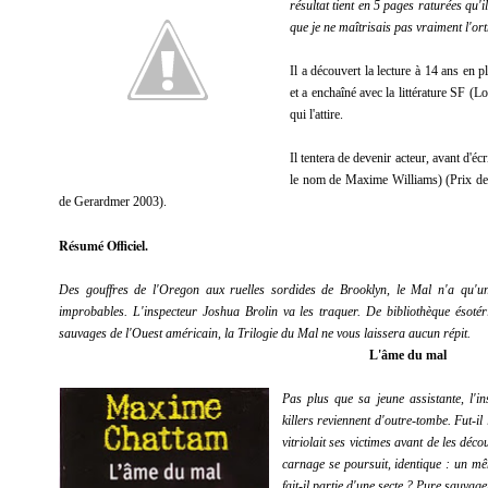
résultat tient en 5 pages raturées qu'i
que je ne maîtrisais pas vraiment l'o
Il a découvert la lecture à 14 ans en 
et a enchaîné avec la littérature SF (L
qui l'attire.
Il tentera de devenir acteur, avant d'é
le nom de Maxime Williams
) (Prix de
de Gerardmer 2003).
Résumé Officiel.
Des gouffres de l'Oregon aux ruelles sordides de Brooklyn, le Mal n'a qu'un 
improbables. L'inspecteur Joshua Brolin va les traquer. De bibliothèque ésotér
sauvages de l'Ouest américain, la Trilogie du Mal ne vous laissera aucun répit.
L'âme du mal
Pas plus que sa jeune assistante, l'in
killers reviennent d'outre-tombe. Fut-i
vitriolait ses victimes avant de les déc
carnage se poursuit, identique : un mêm
fait-il partie d'une secte ? Pure sauvage