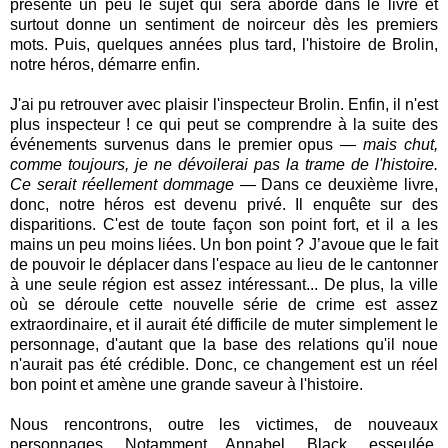
présente un peu le sujet qui sera abordé dans le livre et
surtout donne un sentiment de noirceur dès les premiers
mots. Puis, quelques années plus tard, l'histoire de Brolin,
notre héros, démarre enfin.
J'ai pu retrouver avec plaisir l'inspecteur Brolin. Enfin, il n'est
plus inspecteur ! ce qui peut se comprendre à la suite des
événements survenus dans le premier opus —
mais chut,
comme toujours, je ne dévoilerai pas la trame de l'histoire.
Ce serait réellement dommage
— Dans ce deuxième livre,
donc, notre héros est devenu privé. Il enquête sur des
disparitions. C'est de toute façon son point fort, et il a les
mains un peu moins liées. Un bon point ? J’avoue que le fait
de pouvoir le déplacer dans l'espace au lieu de le cantonner
à une seule région est assez intéressant... De plus, la ville
où se déroule cette nouvelle série de crime est assez
extraordinaire, et il aurait été difficile de muter simplement le
personnage, d'autant que la base des relations qu'il noue
n'aurait pas été crédible. Donc, ce changement est un réel
bon point et amène une grande saveur à l'histoire.
Nous rencontrons, outre les victimes, de nouveaux
personnages. Notamment Annabel. Black, esseulée,