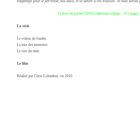
longtemps pour le percevoir, eux aussi, et se lancer à vos trousses. Je vous aurais
Le livre de poche (2010) collection collège – 473 pa
La série
Le voleur de foudre.
La mer des monstres.
Le sort du titan.
Le film
Réalisé par Chris Colombus en 2010.