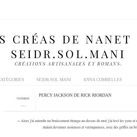
S CRÉAS DE NANET
SEIDR.SOL.MANI
CRÉATIONS ARTISANALES ET ROMANS.
CATÉGORIES
SEIDR.SOL.MANI
ANNA COMBELLES
PERCY JACKSON DE RICK RIORDAN
VENDREDI
10 DÉCEMBRE 2010
« Alors j'ai entendu un bruissement étrange au-dessus de moi; j'ai levé les yeux et
étaient devenues noueuses et verruqueuses, avec des griffes en br