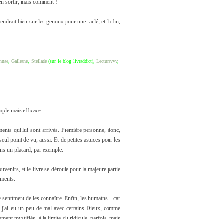
'en sortir, mais comment !
endrait bien sur les genoux pour une raclé, et la fin,
nnae
,
Galleane
,
Stellade
(sur le blog livraddict),
Lecturevvv
,
mple mais efficace.
ments qui lui sont arrivés. Première personne, donc,
n seul point de vu, aussi. Et de petites astuces pour les
dans un placard, par exemple.
ouvenirs, et le livre se déroule pour la majeure partie
ements.
 sentiment de les connaître. Enfin, les humains... car
e j'ai eu un peu de mal avec certains Dieux, comme
ment mystifiés, à la limite du ridicule, parfois, mais