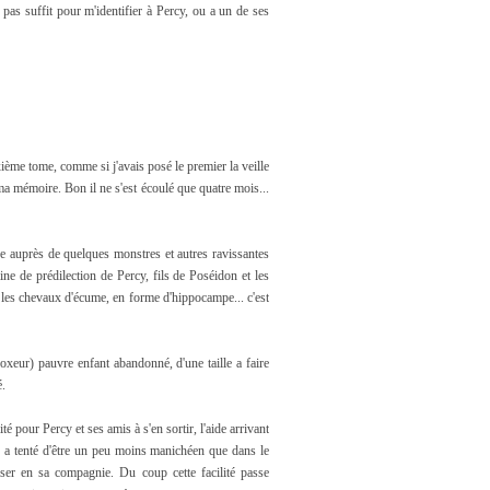
pas suffit pour m'identifier à Percy, ou a un de ses
xième tome, comme si j'avais posé le premier la veille
n ma mémoire. Bon il ne s'est écoulé que quatre mois...
e auprès de quelques monstres et autres ravissantes
ine de prédilection de Percy, fils de Poséidon et les
 les chevaux d'écume, en forme d'hippocampe... c'est
 boxeur) pauvre enfant abandonné, d'une taille a faire
é.
 pour Percy et ses amis à s'en sortir, l'aide arrivant
 a tenté d'être un peu moins manichéen que dans le
iser en sa compagnie. Du coup cette facilité passe