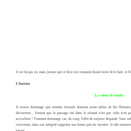
Je ne l'ai pas vu, mais j'avoue que ce livre m'a vraiment donné envie de le faire, et l'ex
L'histoire
Le voleur de foudre
Je trouve dommage que certains résumés donnent avant même de lire l'histoire, 
découverte... Surtout que le passage cité dans le résumé n'est pas celui écrit pa
accrocheur ! Vraiment dommage, car, du coup, l'effet de surprise disparaît. Sans oub
couverture, dans son intégrité supprime une bonne part du mystère. Je râle rarement 
passer.