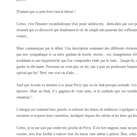
D'autant que ce petit livre vaut le détour !
Certes, c'est l'histoire rocambolesque d'un jeune adolescent, demi-dieu par son pè
résumé) qui va découvrir que finalement la vie de simple ado pourrait être suffisante 
croiser...
Mais commençons par le début. Une description sommaire des différents évèneme
pas très sympathique et sa mère gardant de lourds secrets... ses changements d'
troublante et une hyperactivité que l'on comprendra vitale par la suite... Jusque l
garder la tête haute. Personne ne croit plus en lui, mis à part un professeur bizarr
spécial que lui ! Bref, une vrai vie d'ado...
Sauf que la suite va montrer à ce jeune Percy que sa vie était presque normale. Les 
épreuve. Mais au final, il y gagnera de vrais amis, et la certitude que ses troub
situations !
L'intrigue est vraiment bien pensée, et redonne des lettres de noblesses à quelques v
novatrice et respecte leurs caractères, inculqués depuis des siècles et les liens qui le
Certes, je ne me suis pas sentie très proche de Percy. Il est fort mignon, mais un p
sourire, avec leur facilité à vaincre tous les tracas sans même y penser. Bon, celui