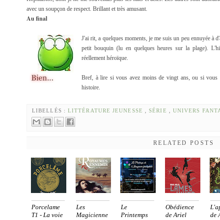
avec un soupçon de respect. Brillant et très amusant.
Au final
J'ai rit, a quelques moments, je me suis un peu ennuyée à d'a
petit bouquin (lu en quelques heures sur la plage). L'hi
réellement héroïque.
Bref, à lire si vous avez moins de vingt ans, ou si vou
histoire.
LIBELLÉS :
LITTÉRATURE JEUNESSE
,
SÉRIE
,
UNIVERS FANT
RELATED POSTS
Porcelame
Les
Le
Obédience
L'a
T1 - La voie
Magicienne
Printemps
de Ariel
de 