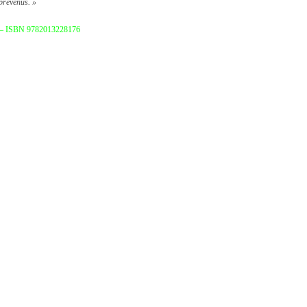
 prévenus. »
ges – ISBN 9782013228176