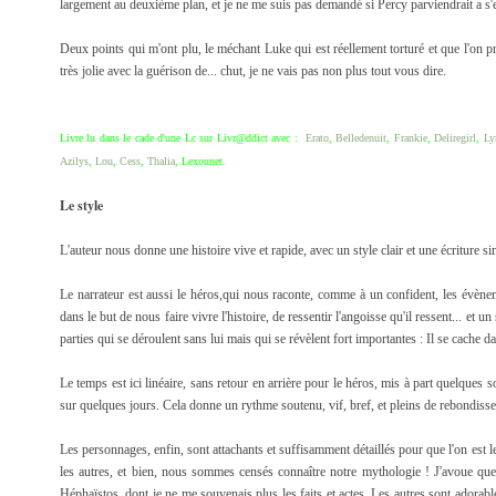
largement au deuxième plan, et je ne me suis pas demandé si Percy parviendrait a s
Deux points qui m'ont plu, le méchant Luke qui est réellement torturé et que l'on pr
très jolie avec la guérison de... chut, je ne vais pas non plus tout vous dire.
Livre lu dans le cade d'une Lc sur Livr@ddict avec :
Erato
,
Belledenuit
,
Frankie
,
Deliregirl
,
Ly
Azilys
,
Lou
,
Cess
,
Thalia
,
Lexounet
.
Le style
L'auteur nous donne une histoire vive et rapide, avec un style clair et une écriture si
Le narrateur est aussi le héros,qui nous raconte, comme à un confident, les évène
dans le but de nous faire vivre l'histoire, de ressentir l'angoisse qu'il ressent... et u
parties qui se déroulent sans lui mais qui se révèlent fort importantes : Il se cache 
Le temps est ici linéaire, sans retour en arrière pour le héros, mis à part quelques s
sur quelques jours. Cela donne un rythme soutenu, vif, bref, et pleins de rebondiss
Les personnages, enfin, sont attachants et suffisamment détaillés pour que l'on est le
les autres, et bien, nous sommes censés connaître notre mythologie ! J'avoue qu
Héphaïstos, dont je ne me souvenais plus les faits et actes. Les autres sont adorable