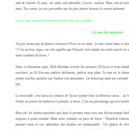
mal de charme. Et puis, ces amis sont adorable, Grover, surtout. Mais cela ne m'a 
amis. Par contre, je suis persuadée que de plus jeunes lecteurs le seront aisément.
Livre lu dans le cadre du
Bookclub
de Juillet 2010 sur Livr@ddict
La mer des monstres
J'ai pris beaucoup de plaisir à retrouver Percy et ses amis. Je suis rentré dans ce de
! C'est un bon signe, car cela signifie que l'histoire fort simple est restée ancrée e
mais combien de livres ?
Dans ce deuxième opus, Rick Riordan revisite les aventure d'Ulysse et nous balad
sorcières, au fil d'un mer parfois déchainée, parfois trop plate. La mer est le doma
petites touches ajoutées par l'auteur son amusantes. j'ai beaucoup aimé par exemple
joli.
La trouvaille, c'est aussi la création de Tyson (j'aime bien la référence aussi... au
frémir un joueur de basket,et si penaud, si doux. C'est un personnage qui m'a touch
Bien sûr, les même reproches que dans le premier tome avec une déconcertante facilité
toujours à point nommé. Mais nous sommes en pays de héros ! Toutefois l'auteur
premier tome et son utilisation des mythes est remarquable : Un plaisir de rév