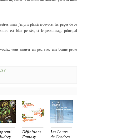
utres, mais j'ai pris plaisir à dévorer les pages de ce
stoire est bien pensée, et le personnage principal
s voulez vous amuser un peu avec une bonne petite
ASY
pprenti
Définitions
Les Loups
Audrey
Fantasy -
de Cendres