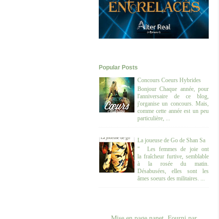
Popular Posts
Concours Coeurs Hybrides
Bonjour Chaque année, pour
l'anniversaire de ce blog,
j'organise un concours. Mais,
comme cette année est un peu
particulière, ...
La joueuse de Go de Shan Sa
" Les femmes de joie ont
la fraîcheur furtive, semblable
à la rosée du matin.
Désabusées, elles sont les
âmes soeurs des militaires. ...
Mise en page nanet. Fourni par