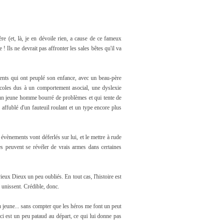
re (et, là, je en dévoile rien, a cause de ce fameux
! Ils ne devrait pas affronter les sales bêtes qu'il va
nts qui ont peuplé son enfance, avec un beau-père
écoles dus à un comportement asocial, une dyslexie
à, un jeune homme bourré de problèmes et qui tente de
e affublé d'un fauteuil roulant et un type encore plus
évènements vont déferlés sur lui, et le mettre à rude
les peuvent se révéler de vrais armes dans certaines
ieux Dieux un peu oubliés. En tout cas, l'histoire est
s unissent. Crédible, donc.
eu jeune... sans compter que les héros me font un peut
-ci est un peu pataud au départ, ce qui lui donne pas