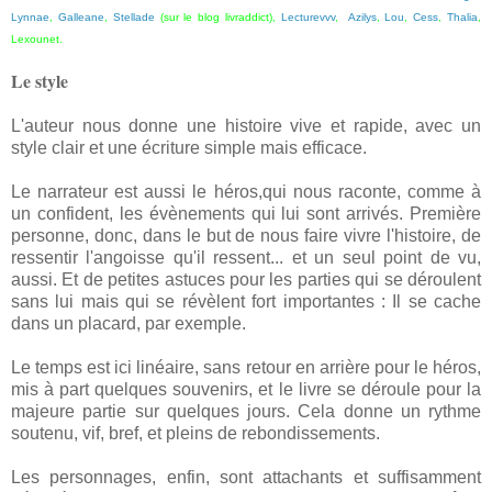
Lynnae
,
Galleane
,
Stellade
(sur le blog livraddict),
Lecturevvv
,
Azilys
,
Lou
,
Cess
,
Thalia
,
Lexounet
.
Le style
L'auteur nous donne une histoire vive et rapide, avec un
style clair et une écriture simple mais efficace.
Le narrateur est aussi le héros,qui nous raconte, comme à
un confident, les évènements qui lui sont arrivés. Première
personne, donc, dans le but de nous faire vivre l'histoire, de
ressentir l'angoisse qu'il ressent... et un seul point de vu,
aussi. Et de petites astuces pour les parties qui se déroulent
sans lui mais qui se révèlent fort importantes : Il se cache
dans un placard, par exemple.
Le temps est ici linéaire, sans retour en arrière pour le héros,
mis à part quelques souvenirs, et le livre se déroule pour la
majeure partie sur quelques jours. Cela donne un rythme
soutenu, vif, bref, et pleins de rebondissements.
Les personnages, enfin, sont attachants et suffisamment