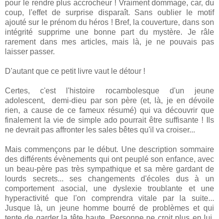
pour le rendre plus accrocheur ! Vraiment dommage, car, du
coup, l'effet de surprise disparaît. Sans oublier le motif
ajouté sur le prénom du héros ! Bref, la couverture, dans son
intégrité supprime une bonne part du mystère. Je râle
rarement dans mes articles, mais là, je ne pouvais pas
laisser passer.
D'autant que ce petit livre vaut le détour !
Certes, c'est l'histoire rocambolesque d'un jeune
adolescent, demi-dieu par son père (et, là, je en dévoile
rien, a cause de ce fameux résumé) qui va découvrir que
finalement la vie de simple ado pourrait être suffisante ! Ils
ne devrait pas affronter les sales bêtes qu'il va croiser...
Mais commençons par le début. Une description sommaire
des différents évènements qui ont peuplé son enfance, avec
un beau-père pas très sympathique et sa mère gardant de
lourds secrets... ses changements d'écoles dus à un
comportement asocial, une dyslexie troublante et une
hyperactivité que l'on comprendra vitale par la suite...
Jusque là, un jeune homme bourré de problèmes et qui
tente de garder la tête haute. Personne ne croit plus en lui,