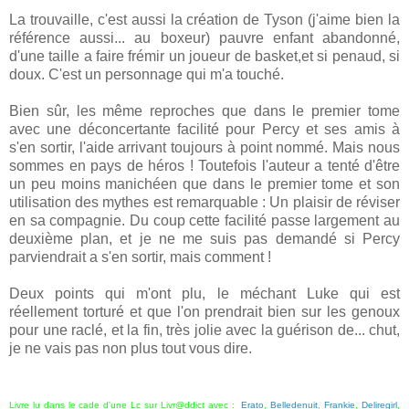
La trouvaille, c'est aussi la création de Tyson (j'aime bien la
référence aussi... au boxeur) pauvre enfant abandonné,
d'une taille a faire frémir un joueur de basket,et si penaud, si
doux. C'est un personnage qui m'a touché.
Bien sûr, les même reproches que dans le premier tome
avec une déconcertante facilité pour Percy et ses amis à
s'en sortir, l'aide arrivant toujours à point nommé. Mais nous
sommes en pays de héros ! Toutefois l'auteur a tenté d'être
un peu moins manichéen que dans le premier tome et son
utilisation des mythes est remarquable : Un plaisir de réviser
en sa compagnie. Du coup cette facilité passe largement au
deuxième plan, et je ne me suis pas demandé si Percy
parviendrait a s'en sortir, mais comment !
Deux points qui m'ont plu, le méchant Luke qui est
réellement torturé et que l'on prendrait bien sur les genoux
pour une raclé, et la fin, très jolie avec la guérison de... chut,
je ne vais pas non plus tout vous dire.
Livre lu dans le cade d'une Lc sur Livr@ddict avec :
Erato
,
Belledenuit
,
Frankie
,
Deliregirl
,