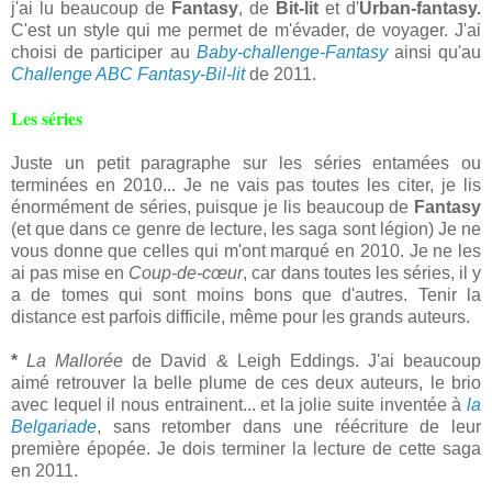
j'ai lu beaucoup de
Fantasy
, de
Bit-lit
et d'
Urban-fantasy.
C'est un style qui me permet de m'évader, de voyager. J'ai
choisi de participer au
Baby-challenge-Fantasy
ainsi qu'au
Challenge ABC Fantasy-Bil-lit
de 2011.
Les séries
Juste un petit paragraphe sur les séries entamées ou
terminées en 2010... Je ne vais pas toutes les citer, je lis
énormément de séries, puisque je lis beaucoup de
Fantasy
(et que dans ce genre de lecture, les saga sont légion) Je ne
vous donne que celles qui m'ont marqué en 2010. Je ne les
ai pas mise en
Coup-de-cœur
, car dans toutes les séries, il y
a de tomes qui sont moins bons que d'autres. Tenir la
distance est parfois difficile, même pour les grands auteurs.
*
La Mallorée
de David & Leigh Eddings. J'ai beaucoup
aimé retrouver la belle plume de ces deux auteurs, le brio
avec lequel il nous entrainent... et la jolie suite inventée à
la
Belgariade
, sans retomber dans une réécriture de leur
première épopée. Je dois terminer la lecture de cette saga
en 2011.