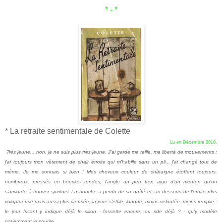
* - *
* La retraite sentimentale de Colette
Lu en Décembre 2010.
Très jeune... non, je ne suis plus très jeune. J'ai gardé ma taille, ma liberté de mouvements ;
j'ai toujours mon vêtement de chair étroite qui m'habille sans un pli... j'ai changé tout de
même. Je me connais si bien ! Mes cheveux couleur de châtaigne étoffent toujours,
nombreux, pressés en boucles rondes, l'angle un peu trop aigu d'un menton qu'on
s'accorde à trouver spirituel. La bouche a perdu de sa gaîté et, au-dessous de l'orbite plus
voluptueuse mais aussi plus creusée, la joue s'effile, longue, moins veloutée, moins remplie :
le jour frisant y indique déjà le sillon - fossette encore, ou ride déjà ? - qu'y modèle
patiemment le sourire...