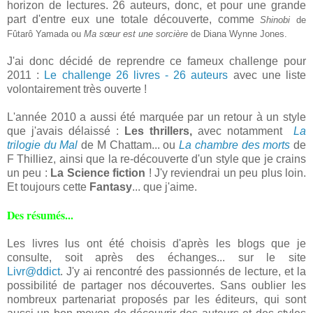
horizon de lectures. 26 auteurs, donc, et pour une grande
part d'entre eux une totale découverte, comme
Shinobi
de
Fûtarô Yamada ou
Ma sœur est une sorcière
de Diana Wynne Jones
.
J'ai donc décidé de reprendre ce fameux challenge pour
2011 :
Le challenge 26 livres - 26 auteurs
avec une liste
volontairement très ouverte !
L'année 2010 a aussi été marquée par un retour à un style
que j'avais délaissé :
Les thrillers,
avec notamment
La
trilogie du Mal
de M Chattam... ou
La chambre des morts
de
F Thilliez, ainsi que la re-découverte d'un style que je crains
un peu :
La Science fiction
! J'y reviendrai un peu plus loin.
Et toujours cette
Fantasy
... que j'aime.
Des résumés...
Les livres lus ont été choisis d'après les blogs que je
consulte, soit après des échanges... sur le site
Livr@ddict
. J'y ai rencontré des passionnés de lecture, et la
possibilité de partager nos découvertes. Sans oublier les
nombreux partenariat proposés par les éditeurs, qui sont