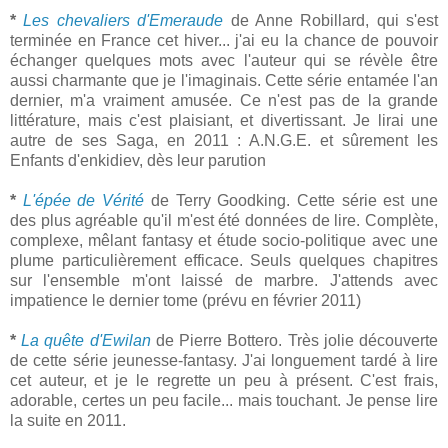
*
Les chevaliers d'Emeraude
de Anne Robillard, qui s'est
terminée en France cet hiver... j'ai eu la chance de pouvoir
échanger quelques mots avec l'auteur qui se révèle être
aussi charmante que je l'imaginais. Cette série entamée l'an
dernier, m'a vraiment amusée. Ce n'est pas de la grande
littérature, mais c'est plaisiant, et divertissant. Je lirai une
autre de ses Saga, en 2011 : A.N.G.E. et sûrement les
Enfants d'enkidiev, dès leur parution
*
L'épée de Vérité
de Terry Goodking. Cette série est une
des plus agréable qu'il m'est été données de lire. Complète,
complexe, mêlant fantasy et étude socio-politique avec une
plume particulièrement efficace. Seuls quelques chapitres
sur l'ensemble m'ont laissé de marbre. J'attends avec
impatience le dernier tome (prévu en février 2011)
*
La quête d'Ewilan
de Pierre Bottero. Très jolie découverte
de cette série jeunesse-fantasy. J'ai longuement tardé à lire
cet auteur, et je le regrette un peu à présent. C'est frais,
adorable, certes un peu facile... mais touchant. Je pense lire
la suite en 2011.