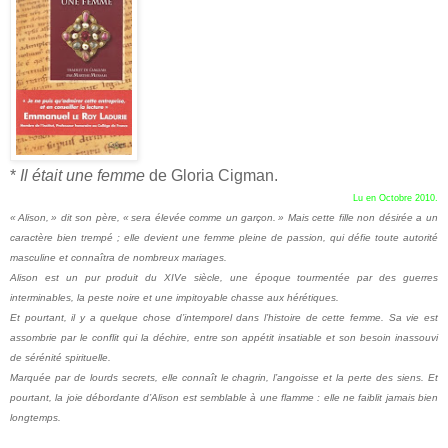
*
Il était une femme
de Gloria Cigman.
Lu en Octobre 2010.
« Alison, » dit son père, « sera élevée comme un garçon. » Mais cette fille non désirée a un
caractère bien trempé ; elle devient une femme pleine de passion, qui défie toute autorité
masculine et connaîtra de nombreux mariages.
Alison est un pur produit du XIVe siècle, une époque tourmentée par des guerres
interminables, la peste noire et une impitoyable chasse aux hérétiques.
Et pourtant, il y a quelque chose d’intemporel dans l’histoire de cette femme. Sa vie est
assombrie par le conflit qui la déchire, entre son appétit insatiable et son besoin inassouvi
de sérénité spirituelle.
Marquée par de lourds secrets, elle connaît le chagrin, l’angoisse et la perte des siens. Et
pourtant, la joie débordante d’Alison est semblable à une flamme : elle ne faiblit jamais bien
longtemps.