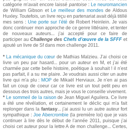
catégorie m'avait encore laissé
pantoise
:
Le neuromancien
de William Gibson et
Le meilleur des mondes
de Aldous
Huxley. Toutefois, un livre reçu en partenariat avait déjà titillé
mes sens :
Une porte sur l'été
de Robert Heinlein. Je vais
donc continuer mon approche de ce genre littéraire, et tenter
de nouveaux auteurs... j'ai accepté pour ce faire de
participer au
Challenge des
Chefs d'œuvre de la SFFF
et
ajouté un livre de Sf dans mon challenge 2011.
*
La mécanique du cœur
de Mathias Malzieu. J'ai choisi ce
livre un peu par hasard... pour un auteur en M, et j'ai été
charmée par cette belle histoire, poétique à souhait ! il n'est
pas parfait, il a su me plaire. Je voudrais aussi citer un autre
livre qui m'a plu :
MOP
de Mikaël Herviaux. Je n'en ai pas
fait un coup de coeur car ce livre est un tout petit peu en
dessous des trois autres, mais je vous le conseille vivement.
*
Le sommeil de la raison
de Jean Miguel Aguilera. Ce livre
a été une révélation, et certainement le déclic qui m'a fait
replonger dans la
fantasy
... j'ai aussi lu un autre auteur fort
sympathique :
Joe Abercrombie
(la première loi) que je vais
continuer à lire dès le début de l'année 2011, puisque j'ai
choisi cet auteur pour la lettre A de mon challenge... Certes,