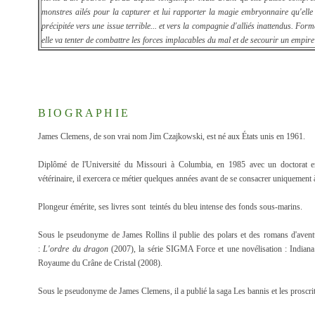
monstres ailés pour la capturer et lui rapporter la magie embryonnaire qu'elle 
précipitée vers une issue terrible... et vers la compagnie d'alliés inattendus. For
elle va tenter de combattre les forces implacables du mal et de secourir un empire 
BIOGRAPHIE
James Clemens, de son vrai nom Jim Czajkowski, est né aux États unis en 1961.
Diplômé de l'Université du Missouri à Columbia, en 1985 avec un doctorat 
vétérinaire, il exercera ce métier quelques années avant de se consacrer uniquement à 
Plongeur émérite, ses livres sont teintés du bleu intense des fonds sous-marins.
Sous le pseudonyme de James Rollins il publie des polars et des romans d'aven
:
L'ordre du dragon
(2007), la série SIGMA Force et une novélisation : Indiana
Royaume du Crâne de Cristal (2008).
Sous le pseudonyme de James Clemens, il a publié la saga Les bannis et les proscri