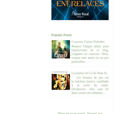
Popular Posts
Concours Coeurs Hybrides
Bonjour Chaque année, pour
l'anniversaire de ce blog,
j'organise un concours. Mais,
comme cette année est un peu
particulière, ...
La joueuse de Go de Shan Sa
" Les femmes de joie ont
la fraîcheur furtive, semblable
à la rosée du matin.
Désabusées, elles sont les
âmes soeurs des militaires. ...
Mise en page nanet. Fourni par