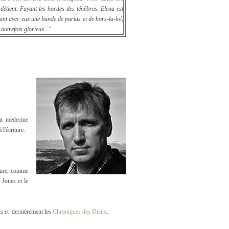
détient. Fuyant les hordes des ténèbres. Elena est
mant avec eux une bande de parias et de hors-la-loi,
autrefois glorieux..."
en médecine
l'écriture.
ture, comme
 Jones et le
ts et dernièrement les
Chroniques des Dieux
.