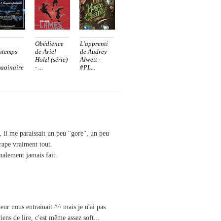
Obédience
L'apprenti
ntemps
de Ariel
de Audrey
Holzl (série)
Alwett -
maginaire
- ...
#PL...
co...
t, il me paraissait un peu "gore", un peu
trape vraiment tout.
inalement jamais fait.
eur nous entrainait ^^ mais je n'ai pas
iens de lire, c'est même assez soft...