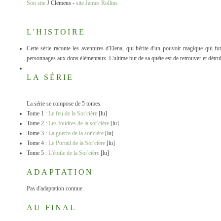
Son site
J Clemens -
site James Rollins
L'HISTOIRE
Cette série raconte les aventures d'Elena, qui hérite d'un pouvoir magique qui f
personnages aux dons élémentaux. L'ultime but de sa quête est de retrouver et détrui
LA SÉRIE
La série se compose de 5 tomes.
Tome 1 :
Le feu de la Sor'cière
[lu]
Tome 2 :
Les foudres de la sor'cière
[lu]
Tome 3 :
La guerre de la sor'cière
[lu]
Tome 4 :
Le Portail de la Sor'cière
[lu]
Tome 5 :
L'étoile de la Sor'cière
[lu]
ADAPTATION
Pas d'adaptation connue.
AU FINAL