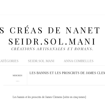
S CRÉAS DE NANET
SEIDR.SOL.MANI
CRÉATIONS ARTISANALES ET ROMANS.
CATÉGORIES
SEIDR.SOL.MANI
ANNA COMBELLES
LES BANNIS ET LES PROSCRITS DE JAMES CLEM
MERCREDI
2 NOVEMBRE 2016
Les bannis et les proscrits de James Clemens [série en cinq tomes]