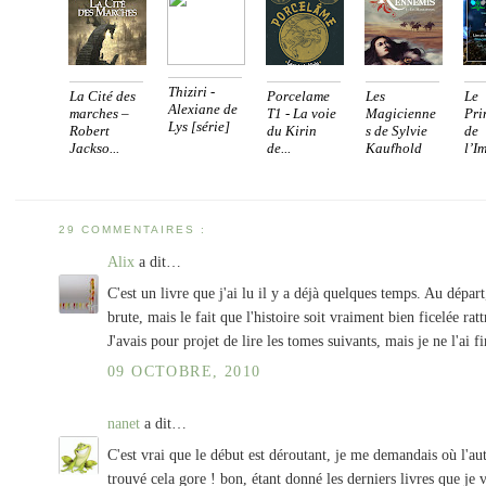
Thiziri -
La Cité des
Porcelame
Les
Le
Alexiane de
marches –
T1 - La voie
Magicienne
Pri
Lys [série]
Robert
du Kirin
s de Sylvie
de
Jackso...
de...
Kaufhold
l’I
fran
29 COMMENTAIRES :
Alix
a dit…
C'est un livre que j'ai lu il y a déjà quelques temps. Au dépar
brute, mais le fait que l'histoire soit vraiment bien ficelée rat
J'avais pour projet de lire les tomes suivants, mais je ne l'ai f
09 OCTOBRE, 2010
nanet
a dit…
C'est vrai que le début est déroutant, je me demandais où l'aut
trouvé cela gore ! bon, étant donné les derniers livres que je v