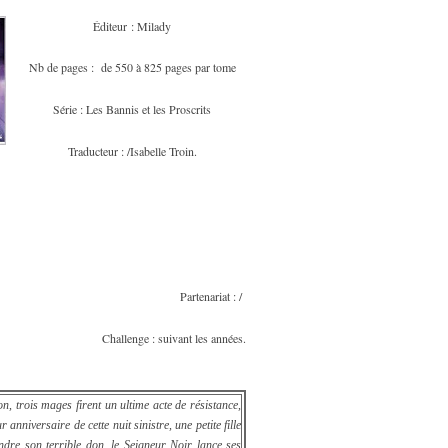
Éditeur : Milady
Nb de pages : de 550 à 825 pages par tome
Série : Les Bannis et les Proscrits
Traducteur : /Isabelle Troin.
Partenariat : /
Challenge : suivant les années.
n, trois mages firent un ultime acte de résistance,
 anniversaire de cette nuit sinistre, une petite fille
dre son terrible don, le Seigneur Noir lance ses