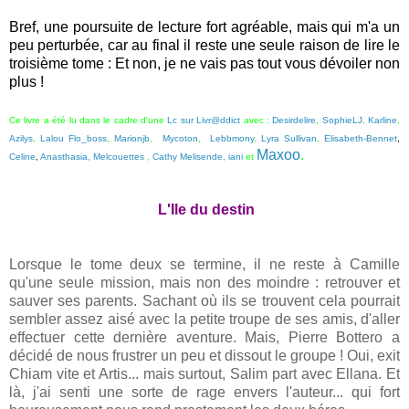
Bref, une poursuite de lecture fort agréable, mais qui m'a un
peu perturbée, car au final il reste une seule raison de lire le
troisième tome : Et non, je ne vais pas tout vous dévoiler non
plus !
Ce livre a été lu dans le cadre d'une
Lc sur Livr@ddict
avec :
Desirdelire
,
SophieLJ
,
Karline
,
Azilys
,
Lalou
Flo_boss
,
Marionjb
,
Mycoton
,
Lebbmony
,
Lyra Sullivan
,
Elisabeth-Bennet
,
Maxoo
.
Celine
,
Anasthasia
,
Melcouettes
,
Cathy
Melisende,
iani
et
L'Ile du destin
Lorsque le tome deux se termine, il ne reste à Camille
qu'une seule mission, mais non des moindre : retrouver et
sauver ses parents. Sachant où ils se trouvent cela pourrait
sembler assez aisé avec la petite troupe de ses amis, d'aller
effectuer cette dernière aventure. Mais, Pierre Bottero a
décidé de nous frustrer un peu et dissout le groupe ! Oui, exit
Chiam vite et Artis... mais surtout, Salim part avec Ellana. Et
là, j'ai senti une sorte de rage envers l'auteur... qui fort