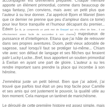
accompagner est divinement préparée. Chaque membre
apporte un élément primordial, comme dans beaucoup de
saga fantasy, j'en conviens, mais avec un petit plus que
l'auteur à su leur donner. J'ai apprécié Bjorn et Maniel (bien
que ce dernier ne prenne que peu d'ampleur dans ce tome)
pour leur force tranquille et l'humour décapant du premier...
Edwin (
et là, je comprends un petit mot de
Grazyel
qui m'a offert de livre... il est
) majestueux de
effectivement assez facile de succomber à son charme
puissance et d'intelligence. Ellana que j'ai hâte de retrouver
dans ses propres aventures. Duom, petit vieux adorable de
sagesse, sauf lorsqu'il faut se protéger lui-même... Chiam
vite avec son défaut de langage et ses flêches qui feraient
palir Lucky-Lucke...Bref, tous apportent un soutien primordial
à Ewilan en ayant une part de gloire. L'auteur a su les
rendre important sans prendre la place qui incombe à son
héroïne.
J'emmétrai juste un petit bémol. Bien que j'ai adoré, j'ai
trouvé que parfois tout était un peu trop facile pour Camille
et ses amis qui ont justement le pouvoir, la qualité utile au
bon moment. Cela manque un tantinet de manichéisme.
Le déroulé de cette première histoire est assez simple, mais