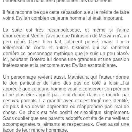
heureusement nous rend prestement les deux héros.
Il faut reconnaitre que cette séparation a eu le mérite de faire
voir à Ewilan combien ce jeune homme lui était important.
La suite est très rocambolesque, et même si j'aime
énormément Merlin, j'avoue que l'intrusion de Merwin m'a un
peu gêné. C'est bien fait, joliment pensé, mais il y a
tellement de conte et autres histoires qui se rabattent
derrière ce personnage mythique que je suis un peu blasé.
Ici, pourtant, Boterro lui donne une grandeur et une passion
intéressante et la rencontre avec Ewilan est troublante.
Un personnage revient aussi, Mathieu a qui l'auteur donne
le don particulier de faire des pas de côté à loisir...J'ai
apprécié que ce jeune homme veuille conserver son prénom
et ne plus être appelé par celui donné dans ce monde par
ces
vrai
parents. Il a grandit avec et c'est forgé une identité,
de plus il va devoir apprendre ou réapprendre pas mal de
chose. Ce choix est très positif et s'explique simplement.
Sans oublier que ses parents adoptifs ont été de merveilleux
accompagnateurs, aimants et respectueux. C'est aussi une
façon de leur rendre hommage.