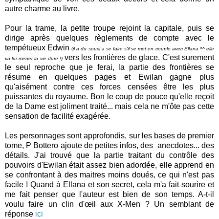
autre charme au livre.
Pour la trame, la petite troupe rejoint la capitale, puis se
dirige après quelques règlements de compte avec le
tempétueux Edwin
(
il a du souci a se faire s'il se met en couple avec Ellana ^^ elle
vers les frontières de glace. C'est surement
va lui mener la vie dure !)
le seul reproche que je ferai, la partie des frontières se
résume en quelques pages et Ewilan gagne plus
qu'aisément contre ces forces censées être les plus
puissantes du royaume. Bon le coup de pouce qu'elle reçoit
de la Dame est joliment traité... mais cela ne m'ôte pas cette
sensation de facilité exagérée.
Les personnages sont approfondis, sur les bases de premier
tome, P Bottero ajoute de petites infos, des anecdotes... des
détails. J'ai trouvé que la partie traitant du contrôle des
pouvoirs d'Ewilan était assez bien adordée, elle apprend en
se confrontant à des maitres moins doués, ce qui n'est pas
facile ! Quand à Ellana et son secret, cela m'a fait sourire et
me fait penser que l'auteur est bien de son temps. A-t-il
voulu faire un clin d'œil aux X-Men ? Un semblant de
réponse
ici