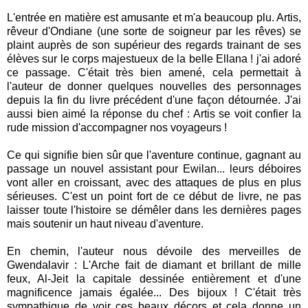
L'entrée en matière est amusante et m'a beaucoup plu. Artis,
rêveur d'Ondiane (une sorte de soigneur par les rêves) se
plaint auprès de son supérieur des regards trainant de ses
élèves sur le corps majestueux de la belle Ellana ! j'ai adoré
ce passage. C'était très bien amené, cela permettait à
l'auteur de donner quelques nouvelles des personnages
depuis la fin du livre précédent d'une façon détournée. J'ai
aussi bien aimé la réponse du chef : Artis se voit confier la
rude mission d'accompagner nos voyageurs !
Ce qui signifie bien sûr que l'aventure continue, gagnant au
passage un nouvel assistant pour Ewilan... leurs déboires
vont aller en croissant, avec des attaques de plus en plus
sérieuses. C'est un point fort de ce début de livre, ne pas
laisser toute l'histoire se démêler dans les dernières pages
mais soutenir un haut niveau d'aventure.
En chemin, l'auteur nous dévoile des merveilles de
Gwendalavir : L'Arche fait de diamant et brillant de mille
feux, Al-Jeit la capitale dessinée entièrement et d'une
magnificence jamais égalée... Des bijoux ! C'était très
sympathique de voir ces beaux décors et cela donne un