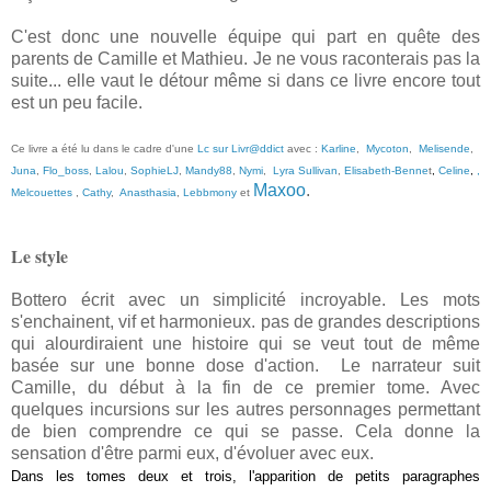
C'est donc une nouvelle équipe qui part en quête des
parents de Camille et Mathieu. Je ne vous raconterais pas la
suite... elle vaut le détour même si dans ce livre encore tout
est un peu facile.
Ce livre a été lu dans le cadre d'une
Lc sur Livr@ddict
avec :
Karline
,
Mycoton
,
Melisende
,
Juna
,
Flo_boss
,
Lalou
,
SophieLJ
,
Mandy88
,
Nymi
,
Lyra Sullivan
,
Elisabeth-Benne
t
,
Celine
,
,
Maxoo
.
Melcouettes
,
Cathy
,
Anasthasia
,
Lebbmony
et
Le style
Bottero écrit avec un simplicité incroyable. Les mots
s'enchainent, vif et harmonieux. pas de grandes descriptions
qui alourdiraient une histoire qui se veut tout de même
basée sur une bonne dose d'action. Le narrateur suit
Camille, du début à la fin de ce premier tome. Avec
quelques incursions sur les autres personnages permettant
de bien comprendre ce qui se passe. Cela donne la
sensation d'être parmi eux, d'évoluer avec eux.
Dans les tomes deux et trois, l'apparition de petits paragraphes