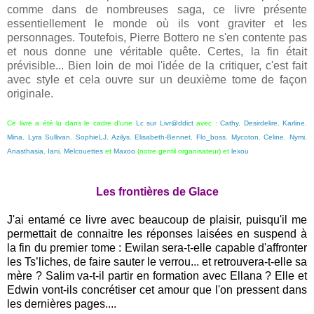
comme dans de nombreuses saga, ce livre présente
essentiellement le monde où ils vont graviter et les
personnages. Toutefois, Pierre Bottero ne s'en contente pas
et nous donne une véritable quête. Certes, la fin était
prévisible... Bien loin de moi l'idée de la critiquer, c'est fait
avec style et cela ouvre sur un deuxième tome de façon
originale.
Ce livre a été lu dans le cadre d'une
Lc sur Livr@ddict
avec :
Cathy
,
Desirdelire
,
Karline
,
Mina
,
Lyra Sullivan
,
SophieLJ
,
Azilys
,
Elisabeth-Bennet
,
Flo_boss
,
Mycoton
,
Celine
,
Nymi
,
Anasthasia
,
Iani
,
Melcouettes
et
Maxoo
(notre gentil organisateur) et
lexou
Les frontières de Glace
J'ai entamé ce livre avec beaucoup de plaisir, puisqu'il me
permettait de connaitre les réponses laisées en suspend à
la fin du premier tome : Ewilan sera-t-elle capable d'affronter
les Ts’liches, de faire sauter le verrou... et retrouvera-t-elle sa
mère ? Salim va-t-il partir en formation avec Ellana ? Elle et
Edwin vont-ils concrétiser cet amour que l'on pressent dans
les dernières pages....