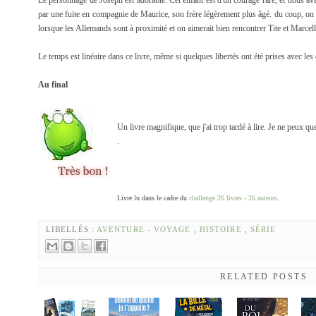
Le personnage de Joseph est adorable. Cet enfant est d'un courage rare, et nous av
par une fuite en compagnie de Maurice, son frère légèrement plus âgé. du coup, on f
lorsque les Allemands sont à proximité et on aimerait bien rencontrer Tite et Marcell
Le temps est linéaire dans ce livre, même si quelques libertés ont été prises avec les 
Au final
Un livre magnifique, que j'ai trop tardé à lire. Je ne peux que
.
Livre lu dans le cadre du
challenge 26 livres - 26 auteurs
.
LIBELLÉS :
AVENTURE - VOYAGE
,
HISTOIRE
,
SÉRIE
RELATED POSTS