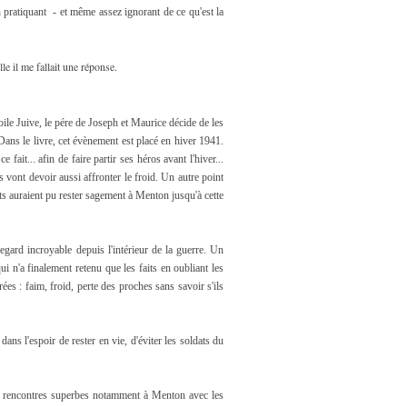
 pratiquant - et même assez ignorant de ce qu'est la
elle il me fallait une réponse.
toile Juive, le pére de Joseph et Maurice décide de les
 Dans le livre, cet évènement est placé en hiver 1941.
 fait... afin de faire partir ses héros avant l'hiver...
s vont devoir aussi affronter le froid. Un autre point
s auraient pu rester sagement à Menton jusqu'à cette
egard incroyable depuis l'intérieur de la guerre. Un
ui n'a finalement retenu que les faits en oubliant les
rées : faim, froid, perte des proches sans savoir s'ils
dans l'espoir de rester en vie, d'éviter les soldats du
des rencontres superbes notamment à Menton avec les