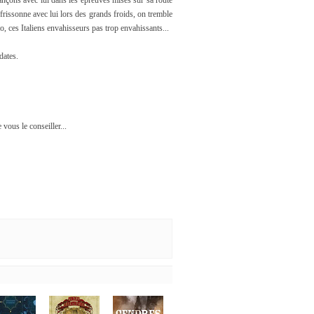
ançons avec lui dans les épreuves mises sur sa route
rissonne avec lui lors des grands froids, on tremble
o, ces Italiens envahisseurs pas trop envahissants...
dates.
 vous le conseiller...