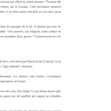
 répréssion qui officie au même moment ! Pourtant elle
t retenus par la Gestapo. Cette arrestation montrera
der si ces deux petits sont juifs ou non alors qu'au
ans les passages de la fin. Il faudrait que tous les
établie ! Nos pensées, nos religions, notre couleur de
t-on incriminer deux gosses ? Comment peut-on s'en
 livre a été réécrit par Patrick Koltz (Cauvin). Je ne
du "nègre littéraire" sûrement.
éroutante. Les phrases sont courtes, s’enchainent
régrinations en France.
avers des yeux d'un enfant. Ce qui donne encore plus
es points ont été modifiés par rapport au véritables