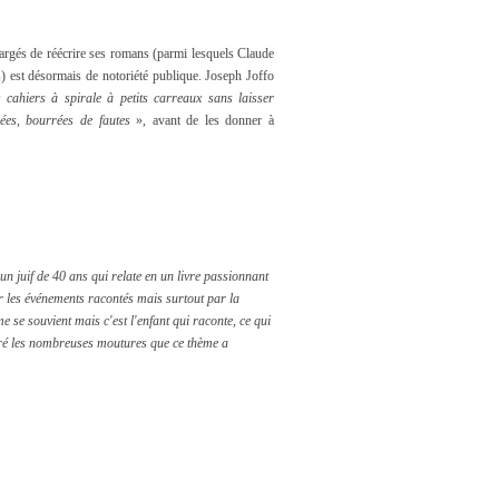
hargés de réécrire ses romans (parmi lesquels Claude
s) est désormais de notoriété publique. Joseph Joffo
 cahiers à spirale à petits carreaux sans laisser
es, bourrées de fautes
», avant de les donner à
 un juif de 40 ans qui relate en un livre passionnant
r les événements racontés mais surtout par la
me
se souvient mais c'est l'enfant qui raconte, ce qui
gré les nombreuses moutures que ce thème a