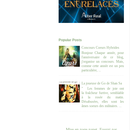
Popular Posts
Concours Coeurs Hybrides
Bonjour Chaque année, pour
l'anniversaire de ce blog,
j'organise un concours. Mais,
comme cette année est un peu
particulière, ...
La joueuse de Go de Shan Sa
" Les femmes de joie ont
la fraîcheur furtive, semblable
à la rosée du matin.
Désabusées, elles sont les
âmes soeurs des militaires. ...
Mise en page nanet. Fourni par