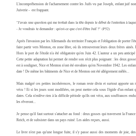
L'incompréhension de l'acharnement contre les Juifs vu par Joseph, enfant juif non
Juiverie - est frappant.
"J'avais une question qui me trottait dans la tête depuis le début de l'entretien à laqu
- Je voudrais te demander : qu'est-ce que c'est d'être Juif ?" (P52)
Après l'invasion par les Allemands du territoire Français et l'obligation de porter l'é
faire partir vers Menton, en zone libre, où ils retrouveront leurs deux frères ainés.
Hors le port de l'étoile n'a été obligatoire qu'en Juin 42. L'auteur a un peu anticipé ce
Cette petite adaptation lui permet de rendre son récit plus poignant : les deux gosse
est à souligner, Nice et Menton n'ont été envahies qu'en Novembre 1942. Les enfant
date ! De même les bâtiments de Nice et de Menton ont été allégrement mêlés...
Mais malgré ces petites incohérences, le roman reste divin et surtout apporte un r
vécu ! Et si les jours sont modifiées, on peut mettre cela sous l'égide d'un enfant q
dates. Cela n'enlève rien à la difficile période qu'ils ont vécu, aux souffrances endu
les rêveront...
Je pense qu'il faut surtout s'attacher au fond : deux gosses qui traversent la France 
Reich, et de subsister dans un pays ruiné. Les aides reçues, aussi.
Le livre n'est pas qu'une longue fuite, il s'y passe aussi des moments de joie, 