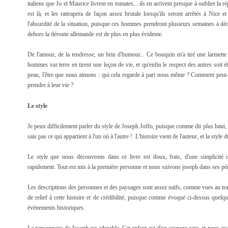
italiens que Jo et Maurice livrent en tomates... ils en arrivent presque à oublier la
est là, et les rattrapera de façon assez brutale lorsqu'ils seront arrêtés à Nice e
l'absurdité de la situation, puisque ces hommes prendront plusieurs semaines à déci
dehors la déroute allemande est de plus en plus évidente.
De l'amour, de la tendresse, un brin d'humour... Ce bouquin m'a tiré une larmette d
hommes sur terre en tirent une leçon de vie, et qu'enfin le respect des autres soit 
peau, l'être que nous aimons : qui cela regarde à part nous même ? Comment peu
prendre à leur vie ?
Le style
Je peux difficilement parler du style de Joseph Joffo, puisque comme dit plus haut, le
sais pas ce qui appartient à l'un où à l'autre ! L'histoire vient de l'auteur, et la style 
Le style que nous découvrons dans ce livre est doux, frais, d'une simplicité d
rapidement. Tout est mis à la première personne et nous suivons joseph dans ses pé
Les descriptions des personnes et des paysages sont assez naïfs, comme vues au tr
de relief à cette histoire et de crédibilité, puisque comme évoqué ci-dessus quelqu
évènements historiques.