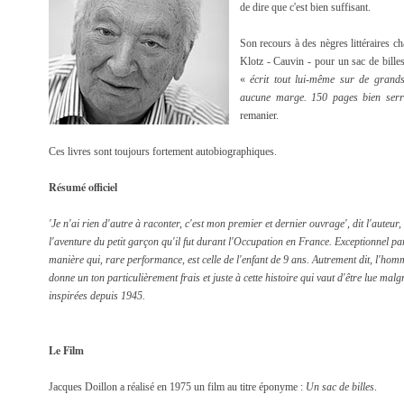
de dire que c'est bien suffisant.
Son recours à des nègres littéraires c
Klotz - Cauvin - pour un sac de bille
«
écrit tout lui-même sur de grands
aucune marge. 150 pages bien serré
remanier.
Ces livres sont toujours fortement autobiographiques.
Résumé officiel
'Je n'ai rien d'autre à raconter, c'est mon premier et dernier ouvrage', dit l'
auteur
,
l'aventure du petit
garçon
qu'il fut durant l'
Occupation en France
. Exceptionnel pa
manière qui, rare performance, est celle de l'enfant de 9 ans. Autrement dit, l'
hom
donne un ton particulièrement frais et juste à cette
histoire
qui vaut d'être lue mal
inspirées depuis 1945.
Le Film
Jacques Doillon a réalisé en 1975 un film au titre éponyme :
Un sac de billes
.