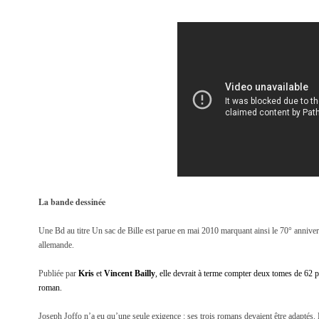
La bande dessinée
Une Bd au titre Un sac de Bille est parue en mai 2010 marquant ainsi le 70° annivers
allemande.
Publiée par
Kris
et
Vincent Bailly
, elle devrait à terme compter deux tomes de 62 
roman.
Joseph Joffo n’a eu qu’une seule exigence : ses trois romans devaient être adaptés. 