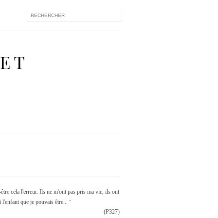
 ET
tre cela l'erreur. Ils ne m'ont pas pris ma vie, ils ont
"
 l'enfant que je pouvais être...
(P327)