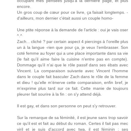
occupant mes pensées jusqu'à la dernière page, et plus
encore.
Un gros coup de cœur pour ce livre, ça faisait longtemps. -
d'ailleurs, mon dernier c'était aussi un couple homo-
Une ptite réponse à la demande de l'article : oui je vais oser
^.^
Zach... cliché ? par certain aspect 4 piercings à l'oreille plus
un à la langue -rien que pour ça, je veux l’embrasser. Son
coté femme au foyer qui a une place importante dans sa vie
(le fait qu'il aime faire la cuisine n'entre pas en compte).
Dommage qu'il n'ai que le rôle passif dans ses ébats avec
Vincent. La comparaison suivante avec Vincent l'homme
dans le couple fait basculer Zach dans le rôle de la femme
et dieu ! qu'elle m'énerve cette comparaison, enfin bref, je
m'exprime plus tard sur ce fait. Cette manie de toujours
pleurer fait sourire à la fin : on s'y attend déjà.
Il est gay, et dans son personne on peut s'y retrouver.
Sur la remarque de sa féminité, il est jeune sans trop savoir
ce qu'il est et fait au début du roman. Certes il fait pas mec
viril et je suis d'accord avec twa, il est féminin : ses