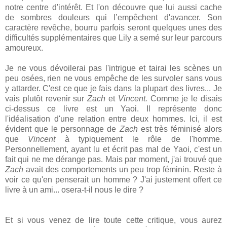
notre centre d'intérêt. Et l'on découvre que lui aussi cache
de sombres douleurs qui l’empêchent d'avancer. Son
caractère revêche, bourru parfois seront quelques unes des
difficultés supplémentaires que Lily a semé sur leur parcours
amoureux.
Je ne vous dévoilerai pas l'intrigue et tairai les scènes un
peu osées, rien ne vous empêche de les survoler sans vous
y attarder. C'est ce que je fais dans la plupart des livres... Je
vais plutôt revenir sur
Zach
et
Vincent.
Comme je le disais
ci-dessus ce livre est un Yaoi. Il représente donc
l'idéalisation d'une relation entre deux hommes. Ici, il est
évident que le personnage de
Zach
est très féminisé alors
que
Vincent
à typiquement le rôle de l'homme.
Personnellement, ayant lu et écrit pas mal de Yaoi, c'est un
fait qui ne me dérange pas. Mais par moment, j'ai trouvé que
Zach
avait des comportements un peu trop féminin. Reste à
voir ce qu'en penserait un homme ? J'ai justement offert ce
livre à un ami... osera-t-il nous le dire ?
Et si vous venez de lire toute cette critique, vous aurez