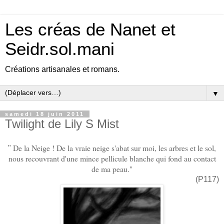
Les créas de Nanet et
Seidr.sol.mani
Créations artisanales et romans.
▼
samedi 18 juin 2011
Twilight de Lily S Mist
De la Neige ! De la vraie neige s'abat sur moi, les arbres et le sol,
"
nous recouvrant d'une mince pellicule blanche qui fond au contact
de ma peau."
(P117)