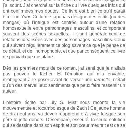
j'ai sourit. J'ai cherché sur la fiche du livre quelques infos qui
ont confirmées mes doutes. Ce livre est bien ce qu'il parait
être : un
Yaoi
. Ce terme japonais désigne des écrits (ou des
mangas) où l'intrigue est centrée autour d'une relation
homosexuelle entre personnages masculins, et comportant
souvent des scènes sexuelles. Il s'agit généralement de
relations idéalisées avec des personnages masculins. Ceux
qui suivent régulièrement ce blog savent ce que je pense de
ce détail, et de l'homophobie, et que par conséquent, ce livre
ne pouvait que me plaire.
Dès les premiers mots de ce roman, j'ai senti que je n'allais
pas pouvoir le lâcher. Et l'émotion qui m'a envahie,
m'obligeant à le poser avant de verser une
larmette
, n'était
qu'un des merveilleux sentiments que peux faire ressentir un
auteur.
L'histoire écrite par Lily S. Mist nous raconte la vie
mouvementée et rocambolesque de Zach ! Ce jeune homme
de dix-neuf ans, va devoir réapprendre à vivre lorsque son
père le jette dehors. Désemparé, esseulé, la seule solution
qui se dessine dans son esprit et son cœur meurtrit est de se