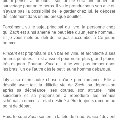
plutôt penser à un ours... son amitié sera une bouée de
sauvetage pour notre héros. Il va le prendre sous son aile et,
n'ayant pas la possibilité de le garder chez lui, le déposer
délicatement dans un nid presque douillet.
Forcément, vu le sujet principal du livre, la personne chez
qui
Zach
est ainsi amené ne peut être qu'un jeune homme...
Et je vous mets au défi de ne pas succomber à Ce jeune
homme.
Vincent
est propriétaire d'un bar en ville, et architecte à ses
heures perdues. Il est aussi et pour notre plus grand plaisir,
très mignon. Pourtant
Zach
et lui ne vont pas tomber dans
les bras l'un de l'autre dès le petit jeune homme débarqué.
Lily a su écrire autre chose qu'une pure romance. Elle a
dévoilé avec tact la difficile vie de
Zach
, sa dépression
après sa déchéance, ses doutes, son attitude limite
suicidaire et sa propension à reproduire les mêmes
schémas, comme s'il était destiné à être toujours ramené au
point de départ.
Puis, lorsque
Zach
sort enfin la tête de l'eau,
Vincent
devient