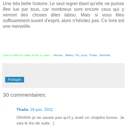
Une très belle histoire. Le seul regret étant qu'elle ne puisse
être lue par tous, car nombreux sont encore ceux qui y
verront des choses dites
tabou
. Mais si vous êtes
suffisamment ouvert d'esprit, alors n'hésitez pas. Ce livre est
une merveille.
Livre lu dans le cadre d'une Lc avec :
Heclea
,
Mallou
,
Flo_boss
,
Thalia,
,
Nathalie
Partager
30 commentaires:
Thalia
18 juin, 2011
Ohhhhh je ne savais pas qu'il y avait un chapitre bonus. Je
vais le lire de suite. :)