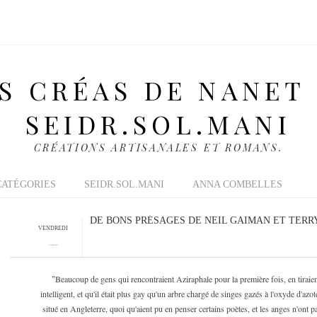
S CRÉAS DE NANET
SEIDR.SOL.MANI
CRÉATIONS ARTISANALES ET ROMANS.
CATÉGORIES
SEIDR.SOL.MANI
ANNA COMBELLES
DE BONS PRÉSAGES DE NEIL GAIMAN ET TERR
VENDREDI
1 JUILLET 2011
Beaucoup de gens qui rencontraient Aziraphale pour la première fois, en tiraient t
"
intelligent, et qu'il était plus gay qu'un arbre chargé de singes gazés à l'oxyde d'azot
situé en Angleterre, quoi qu'aient pu en penser certains poètes, et les anges n'ont p