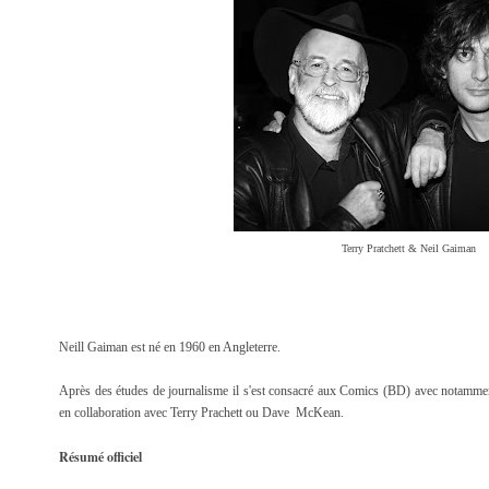
Terry Pratchett & Neil Gaiman
Neill Gaiman est né en 1960 en Angleterre.
Après des études de journalisme il s'est consacré aux Comics (BD) avec notammen
en collaboration avec Terry Prachett ou Dave McKean.
Résumé officiel