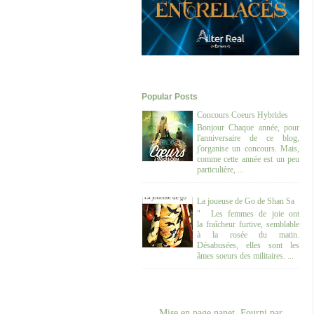
Popular Posts
Concours Coeurs Hybrides
Bonjour Chaque année, pour
l'anniversaire de ce blog,
j'organise un concours. Mais,
comme cette année est un peu
particulière, ...
La joueuse de Go de Shan Sa
" Les femmes de joie ont
la fraîcheur furtive, semblable
à la rosée du matin.
Désabusées, elles sont les
âmes soeurs des militaires. ...
Mise en page nanet. Fourni par