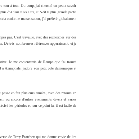
urs tour à tour. Du coup, j'ai cherché un peu a savoir
t plus d'Adam et les Eux, et Neil la plus grande partie
 cela confirme ma sensation, j'ai préféré globalement
mpez pas. C'est travaillé, avec des recherches sur des
s. De très nombreuses références apparaissent, et je
tive. Je me contenterais de Rampa que j'ai trouvé
 à Aziraphale, j'adore son petit côté démoniaque et
e passe en fait plusieurs années, avec des retours en
den, ou encore d'autres évènements divers et variés
cisé les périodes et, sur ce point-là, il est facile de
erte de Terry Pratchett qui me donne envie de lire