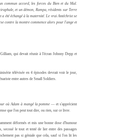
d'un commun accord, les forces du Bien et du Mal.
Aziraphale, et un démon, Rampa, résidents sur Terre
 a été échangé à la maternité. Le vrai Antéchrist se
rse contre la montre commence alors pour l'ange et
 Gilliam, qui devait réunir à l'écran Johnny Depp et
isérie télévisée en 4 épisodes devrait voir le jour,
nariste entre autres de Small Soldiers.
jour où Adam à mangé la pomme
— et s'apprécient
ense que l'on peut tout dire, ou rien, sur ce livre.
savamment déformés et mis une bonne dose d'humour
 secoué le tout et tenté de lier entre des passages
chement pas si géniale que cela, sauf si l'on lit les