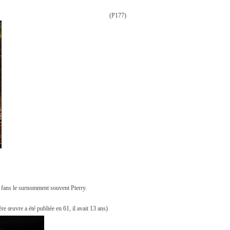
(P177)
s fans le surnomment souvent Pterry.
ère œuvre a été publiée en 61, il avait 13 ans)