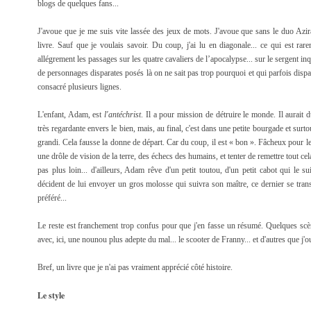
blogs de quelques fans...
J'avoue que je me suis vite lassée des jeux de mots. J'avoue que sans le duo Azi
livre. Sauf que je voulais savoir. Du coup, j'ai lu en diagonale... ce qui est ra
allégrement les passages sur les quatre cavaliers de l’apocalypse... sur le sergent inqui
de personnages disparates posés là on ne sait pas trop pourquoi et qui parfois dispara
consacré plusieurs lignes.
L'enfant, Adam, est
l'antéchrist
. Il a pour mission de détruire le monde. Il aurait 
très regardante envers le bien, mais, au final, c'est dans une petite bourgade et surto
grandi. Cela fausse la donne de départ. Car du coup, il est « bon ». Fâcheux pour 
une drôle de vision de la terre, des échecs des humains, et tenter de remettre tout cel
pas plus loin... d'ailleurs, Adam rêve d'un petit toutou, d'un petit cabot qui le su
décident de lui envoyer un gros molosse qui suivra son maître, ce dernier se tran
préféré...
Le reste est franchement trop confus pour que j'en fasse un résumé. Quelques scèn
avec, ici, une nounou plus adepte du mal... le scooter de Franny... et d'autres que j'ou
Bref, un livre que je n'ai pas vraiment apprécié côté histoire.
Le style