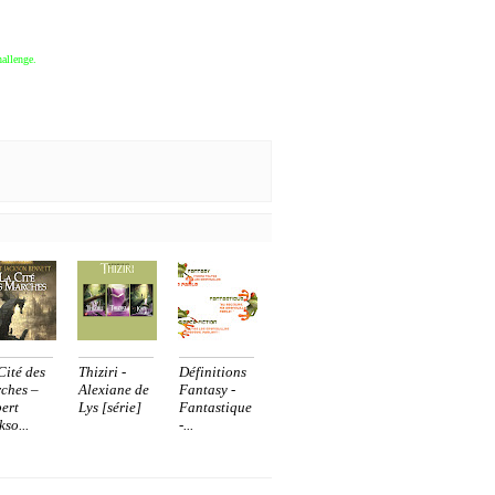
hallenge.
Cité des
Thiziri -
Définitions
ches –
Alexiane de
Fantasy -
ert
Lys [série]
Fantastique
kso...
-...