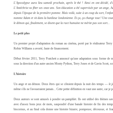
L'Apocalypse aura lieu samedi prochain, après le thé ! Ainsi en ont décidé, 
L'Antéchrist va fêter ses onze ans. Son éducation a été supervisée par un ange, 
depuis l'époque de la première pomme. Mais voilà, suite à un coup du sort, l'enfant
nomme Adam et vit dans la banlieue londonienne. Et ça, ça change tout ! Une cou
le démon qui, finalement, se disent que la race humaine ne mérite pas son sort...
Le petit plus
Un premier projet d'adaptation du roman au cinéma, porté par le réalisateur Terry
Robin Williams a avorté, faute de financement.
Début février 2011, Terry Pratchett a annoncé qu'une adaptation sous forme de min
sous la direction d'un autre ancien Monty Python, Terry Jones et de Gavin Scott, scé
L'histoire
Un ange et un démon. Deux êtres qui se côtoient depuis la nuit des temps —
le 
même s'ils ne l'avoueraient jamais... Cette petite définition en vaut une autre, car je p
Deux auteurs se sont amusés à pondre un pamphlet. Ils ont utilisé des thèmes 
avec d'assez bons jeux de mots, saupoudré d'une banale histoire de fin des temps,
biscornus, et au final cela donne une histoire bizarre, pompeuse, décousue, et fran