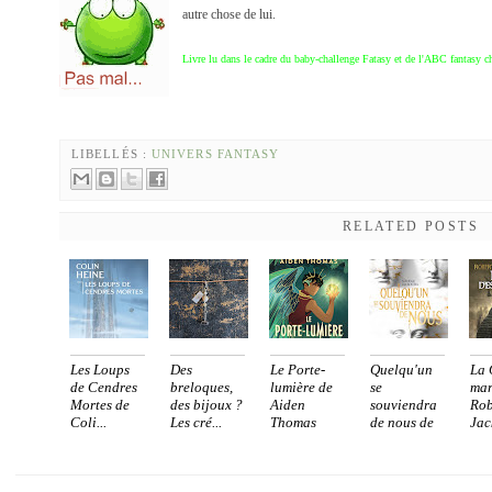
autre chose de lui.
Livre lu dans le cadre du baby-challenge Fatasy et de l'ABC fantasy c
LIBELLÉS :
UNIVERS FANTASY
RELATED POSTS
Les Loups
Des
Le Porte-
Quelqu'un
La 
de Cendres
breloques,
lumière de
se
mar
Mortes de
des bijoux ?
Aiden
souviendra
Rob
Coli...
Les cré...
Thomas
de nous de
Jac
...