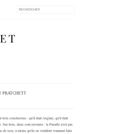
 ET
Y PRATCHETT
rois conclusions : qu'il était Anglais, qu'il était
e. Sur trois, deux sont erronées : le Paradis n'est pas
as de sexe, à moins qu'ils en veuillent vraiment faire