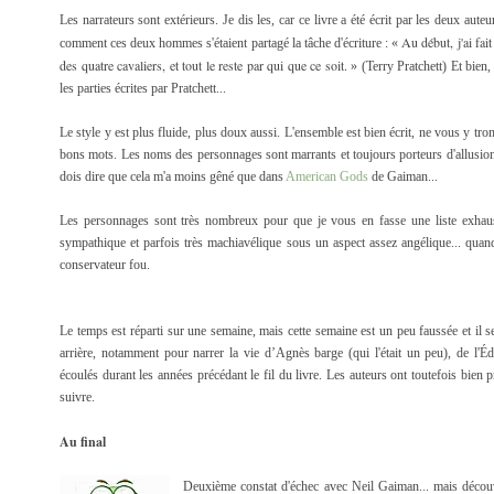
Les narrateurs sont extérieurs. Je dis les, car ce livre a été écrit par les deux aute
Au début, j'ai fai
comment ces deux hommes s'étaient partagé la tâche d'écriture : «
des quatre cavaliers, et tout le reste par qui que ce soit.
» (Terry Pratchett) Et bien,
les parties écrites par Pratchett...
Le style y est plus fluide, plus doux aussi. L'ensemble est bien écrit, ne vous y tro
bons mots. Les noms des personnages sont marrants et toujours porteurs d'allusion
dois dire que cela m'a moins gêné que dans
American Gods
de Gaiman...
Les personnages sont très nombreux pour que je vous en fasse une liste exhaus
sympathique et parfois très machiavélique sous un aspect assez angélique... quand
conservateur fou.
Le temps est réparti sur une semaine, mais cette semaine est un peu faussée et il s
arrière, notamment pour narrer la vie d’Agnès barge (qui l'était un peu), de l'É
écoulés durant les années précédant le fil du livre. Les auteurs ont toutefois bien pré
suivre.
Au final
Deuxième constat d'échec avec Neil Gaiman... mais découv