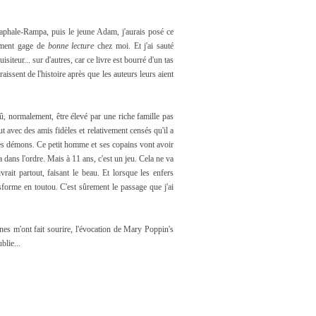
raphale-Rampa, puis le jeune Adam, j'aurais posé ce
rement gage de
bonne lecture
chez moi. Et j'ai sauté
siteur... sur d'autres, car ce livre est bourré d'un tas
issent de l'histoire après que les auteurs leurs aient
dû, normalement, être élevé par une riche famille pas
ut avec des amis fidèles et relativement censés qu'il a
les démons. Ce petit homme et ses copains vont avoir
a dans l'ordre. Mais à 11 ans, c'est un jeu. Cela ne va
ivrait partout, faisant le beau. Et lorsque les enfers
sforme en toutou. C'est sûrement le passage que j'ai
es m'ont fait sourire, l'évocation de Mary Poppin's
blie...