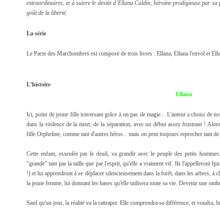
extraordinaires, et à suivre le destin d’Ellana Caldin, héroïne prodigieuse par sa 
goût de la liberté.
La série
Le Pacte des Marchombres est composé de trois livres : Ellana, Ellana l'envol et Ella
L'histoire
Ellana
Ici, point de jeune fille traversant grâce à un pas de magie... L'auteur a choisi de n
dans la violence de la mort, de la séparation, avec un début assez frustrant ! Alors
fille Orpheline, comme tant d'autres héros... mais on peut toujours reprocher tant d
Cette enfant, esseulée par le deuil, va grandir avec le peuple des petits hommes.
"grande" tant par la taille que par l'esprit, qu'elle a vraiment vif. Ils l'appelleront Ip
!) et lui apprendront à se déplacer silencieusement dans la forêt, dans les arbres, à 
la jeune femme, lui donnant les bases qu'elle utilisera toute sa vie. Devenir une ombre
Sauf qu'un jour, la réalité va la rattraper. Elle comprendra sa différence, et voudra,