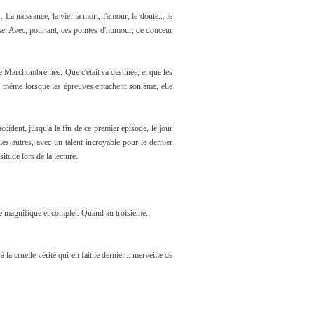
La naissance, la vie, la mort, l'amour, le doute... le
se. Avec, pourtant, ces pointes d'humour, de douceur
ne Marchombre née. Que c'était sa destinée, et que les
e, même lorsque les épreuves entachent son âme, elle
ccident, jusqu'à la fin de ce premier épisode, le jour
les autres, avec un talent incroyable pour le dernier
itude lors de la lecture.
me magnifique et complet. Quand au troisième...
 la cruelle vérité qui en fait le dernier... merveille de