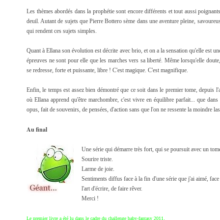
Les thèmes abordés dans la prophétie sont encore différents et tout aussi poignants. 
deuil. Autant de sujets que Pierre Bottero sème dans une aventure pleine, savoureu
qui rendent ces sujets simples.
Quant à Ellana son évolution est décrite avec brio, et on a la sensation qu'elle est u
épreuves ne sont pour elle que les marches vers sa liberté. Même lorsqu'elle dout
se redresse, forte et puissante, libre ! C'est magique. C'est magnifique.
Enfin, le temps est assez bien démontré que ce soit dans le premier tome, depuis l'a
où Ellana apprend qu'être marchombre, c'est vivre en équilibre parfait... que dans 
opus, fait de souvenirs, de pensées, d'action sans que l'on ne ressente la moindre lass
Au final
Une série qui démarre très fort, qui se poursuit avec un to
Sourire triste.
Larme de joie.
Sentiments diffus face à la fin d'une série que j'ai aimé, face à
l'art d'écrire, de faire rêver.
Merci !
.
Le premier livre a été lu dans le cadre du challenge baby-fantasy 2011