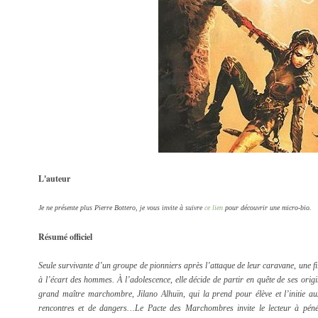
L'auteur
Je ne présente plus Pierre Bottero, je vous invite à suivre
ce lien
pour découvrir une micro-bio.
Résumé officiel
Seule survivante d’un groupe de pionniers après l’attaque de leur caravane, une fill
à l’écart des hommes. À l’adolescence, elle décide de partir en quête de ses origi
grand maître marchombre, Jilano Alhuïn, qui la prend pour élève et l’initie a
rencontres et de dangers…Le Pacte des Marchombres invite le lecteur à péné