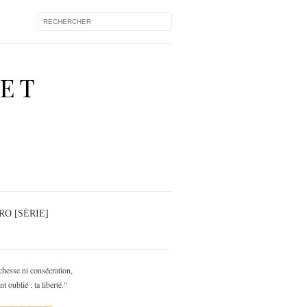
 ET
O [SÉRIE]
ichesse ni consécration,
 oublié : ta liberté.
"