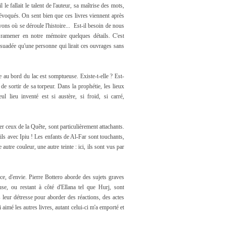
 le fallait le talent de l'auteur, sa maîtrise des mots,
 évoqués. On sent bien que ces livres viennent après
ns où se déroule l'histoire... Est-il besoin de nous
e ramener en notre mémoire quelques détails. C'est
persuadée qu'une personne qui lirait ces ouvrages sans
le au bord du lac est somptueuse. Existe-t-elle ? Est-
 de sortir de sa torpeur. Dans la prophétie, les lieux
ul lieu inventé est si austère, si froid, si carré,
er ceux de la Quête, sont particulièrement attachants.
tils avec Ipiu ! Les enfants de Al-Far sont touchants,
tre couleur, une autre teinte : ici, ils sont vus par
ce, d'envie. Pierre Bottero aborde des sujets graves
se, ou restant à côté d'Ellana tel que Hurj, sont
s leur détresse pour aborder des réactions, des actes
imé les autres livres, autant celui-ci m'a emporté et