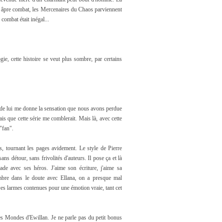
un âpre combat, les Mercenaires du Chaos parviennent
combat était inégal...
ie, cette histoire se veut plus sombre, par certains
re de lui me donne la sensation que nous avons perdue
vais que cette série me comblerait. Mais là, avec cette
 "fan".
es, tournant les pages avidement. Le style de Pierre
ans détour, sans frivolités d'auteurs. Il pose ça et là
de avec ses héros. J'aime son écriture, j'aime sa
ombre dans le doute avec Ellana, on a presque mal
! Des larmes contenues pour une émotion vraie, tant cet
les Mondes d'Ewillan. Je ne parle pas du petit bonus