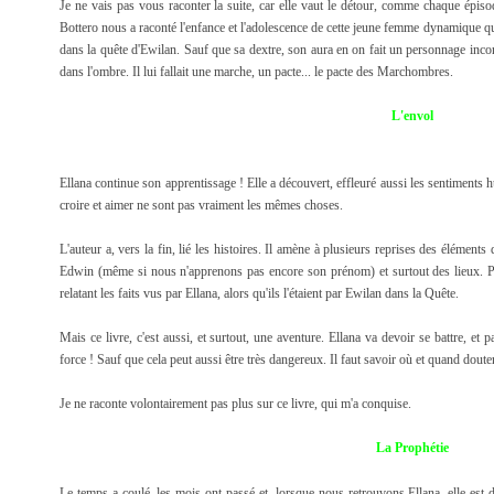
Je ne vais pas vous raconter la suite, car elle vaut le détour, comme chaque épis
Bottero nous a raconté l'enfance et l'adolescence de cette jeune femme dynamique qu'i
dans la quête d'Ewilan. Sauf que sa dextre, son aura en on fait un personnage incont
dans l'ombre. Il lui fallait une marche, un pacte... le pacte des Marchombres.
L'envol
Ellana continue son apprentissage ! Elle a découvert, effleuré aussi les sentiments 
croire et aimer ne sont pas vraiment les mêmes choses.
L'auteur a, vers la fin, lié les histoires. Il amène à plusieurs reprises des éléments
Edwin (même si nous n'apprenons pas encore son prénom) et surtout des lieux. Pui
relatant les faits vus par Ellana, alors qu'ils l'étaient par Ewilan dans la Quête.
Mais ce livre, c'est aussi, et surtout, une aventure. Ellana va devoir se battre, et
force ! Sauf que cela peut aussi être très dangereux. Il faut savoir où et quand doute
Je ne raconte volontairement pas plus sur ce livre, qui m'a conquise.
La Prophétie
Le temps a coulé, les mois ont passé et, lorsque nous retrouvons Ellana, elle es