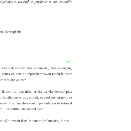
psychologie, ses exploits physiques et son insatiable
na, la prophétie.
2011
ous faire descendre dans la noirceur, dans la douleur,
, certes on peut lui reprocher d'avoir rendu la petite
e choses aux auteurs.
 Ils sont un peu niais, et elle va vite devenir plus
iu (Ipiuitiminelle, oui, on sait, ce n'est pas un nom, ça
chasser. Ces chapitres sont importants, car ils forment
... un souffle, un courant d'air...
 bien sûr, revenir dans le monde des humains, le sien.