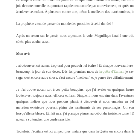
joie de cette nouvelle est pourtant rapidement contrée par un revirement, et après 
à enlever cet enfant. À plusieurs contre une, même la meilleure des marchombres, le 
La prophétie vient de passer du monde des possibles à celui du réel !
Après un retour sur le passé, nous arpentons la voie. Magnifique final à une trilog
côtés, plus adulte, aussi.
Mon avis
J'ai découvert cet auteur trop tard pour pouvoir lui écrire ! Et chaque nouveau liv
beaucoup, le jour de son décès. Dès les premiers mots de
la quête d'Ewilan
, je sa
saga, c'est encore autre chose, c'est encore "meilleur" et je pense être définitivement
Je n'ai trouvé aucun tort à ces petits bouquins, que j'ai avalés en quelques heur
Bottero est toujours aussi efficace et frais. Simple, il nous entraîne dans l'aventure s
quelques indices que nous prenons plaisir à découvrir et nous emmène en bala
narration extérieure pourtant pleine des sentiments de ses personnages. On s
lorsqu'elle se blesse. Et, fait rare, j'ai presque pleuré, au début du troisième tome 
auteur a su toucher une corde sensible.
Toutefois, l'écriture est ici un peu plus mature que dans la Quête ou encore dans 