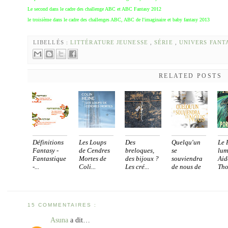
Le second dans le cadre des challenge ABC et ABC Fantasy 2012
le troisième dans le cadre des challenges ABC, ABC de l'imaginaire et baby fantasy 2013
LIBELLÉS :
LITTÉRATURE JEUNESSE
,
SÉRIE
,
UNIVERS FANT
RELATED POSTS
Définitions
Les Loups
Des
Quelqu'un
Le 
Fantasy -
de Cendres
breloques,
se
lum
Fantastique
Mortes de
des bijoux ?
souviendra
Aid
-...
Coli...
Les cré...
de nous de
Th
...
15 COMMENTAIRES :
Asuna
a dit…