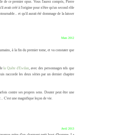
ode de ce premier opus. Vous l'aurez compris, Pierre
l avait créé à l'origine pour n'être qu'un second rôle
ournable... et qu'il aurait été dommage de la laisser
Mars 2012
humains, à la fin du premier tome, et va constater que
 de
la Quête d'Ewilan
, avec des personnages tels que
s raccorde les deux séries par un dernier chapitre
 parfois contre ses propres sens. Douter peut être une
r... C'est une magnifique leçon de vie.
Avril 2013
t devenue mère d'un charmant petit bout d'homme. La