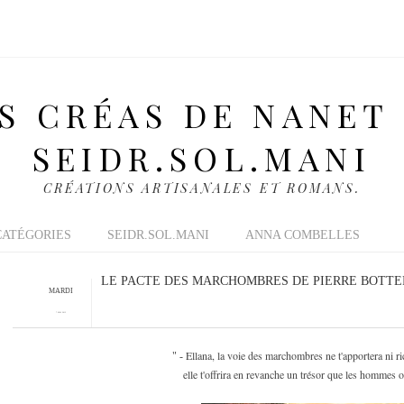
S CRÉAS DE NANET
SEIDR.SOL.MANI
CRÉATIONS ARTISANALES ET ROMANS.
CATÉGORIES
SEIDR.SOL.MANI
ANNA COMBELLES
LE PACTE DES MARCHOMBRES DE PIERRE BOTTER
MARDI
7 MAI 2013
Ellana, la voie des marchombres ne t'apportera ni r
"
-
elle t'offrira en revanche un trésor que les hommes ont