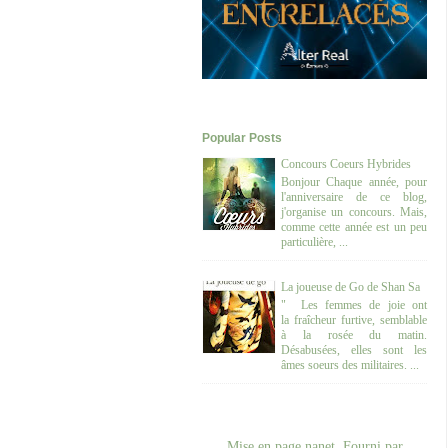
Popular Posts
Concours Coeurs Hybrides
Bonjour Chaque année, pour
l'anniversaire de ce blog,
j'organise un concours. Mais,
comme cette année est un peu
particulière, ...
La joueuse de Go de Shan Sa
" Les femmes de joie ont
la fraîcheur furtive, semblable
à la rosée du matin.
Désabusées, elles sont les
âmes soeurs des militaires. ...
Mise en page nanet. Fourni par