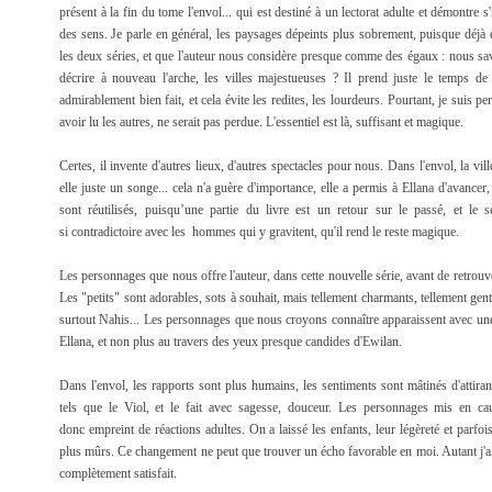
présent à la fin du tome l'envol... qui est destiné à un lectorat adulte et démontre s'il
des sens. Je parle en général, les paysages dépeints plus sobrement, puisque déjà
les deux séries, et que l'auteur nous considère presque comme des égaux : nous savo
décrire à nouveau l'arche, les villes majestueuses ? Il prend juste le temps d
admirablement bien fait, et cela évite les redites, les lourdeurs. Pourtant, je suis 
avoir lu les autres, ne serait pas perdue. L'essentiel est là, suffisant et magique.
Certes, il invente d'autres lieux, d'autres spectacles pour nous. Dans l'envol, la vil
elle juste un songe... cela n'a guère d'importance, elle a permis à Ellana d'avancer,
sont réutilisés, puisqu’une partie du livre est un retour sur le passé, et le se
si contradictoire avec les hommes qui y gravitent, qu'il rend le reste magique.
Les personnages que nous offre l'auteur, dans cette nouvelle série, avant de retrouv
Les "petits" sont adorables, sots à souhait, mais tellement charmants, tellement gen
surtout Nahis... Les personnages que nous croyons connaître apparaissent avec une au
Ellana, et non plus au travers des yeux presque candides d'Ewilan.
Dans l'envol, les rapports sont plus humains, les sentiments sont mâtinés d'attiran
tels que le Viol, et le fait avec sagesse, douceur. Les personnages mis en cau
donc empreint de réactions adultes. On a laissé les enfants, leur légèreté et parfoi
plus mûrs. Ce changement ne peut que trouver un écho favorable en moi. Autant j'ai a
complètement satisfait.