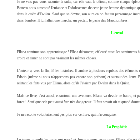
Je ne vais pas vous raconter la suite, car elle vaut le détour, comme chaque épis
Bottero nous a raconté l'enfance et l'adolescence de cette jeune femme dynamique qu'i
dans la quête d'Ewilan. Sauf que sa dextre, son aura en on fait un personnage incont
dans l'ombre. Il lui fallait une marche, un pacte... le pacte des Marchombres.
L'envol
Ellana continue son apprentissage ! Elle a découvert, effleuré aussi les sentiments 
croire et aimer ne sont pas vraiment les mêmes choses.
L'auteur a, vers la fin, lié les histoires. Il amène à plusieurs reprises des éléments
Edwin (même si nous n'apprenons pas encore son prénom) et surtout des lieux. Pui
relatant les faits vus par Ellana, alors qu'ils l'étaient par Ewilan dans la Quête.
Mais ce livre, c'est aussi, et surtout, une aventure. Ellana va devoir se battre, et
force ! Sauf que cela peut aussi être très dangereux. Il faut savoir où et quand doute
Je ne raconte volontairement pas plus sur ce livre, qui m'a conquise.
La Prophétie
Le temps a coulé, les mois ont passé et, lorsque nous retrouvons Ellana, elle es