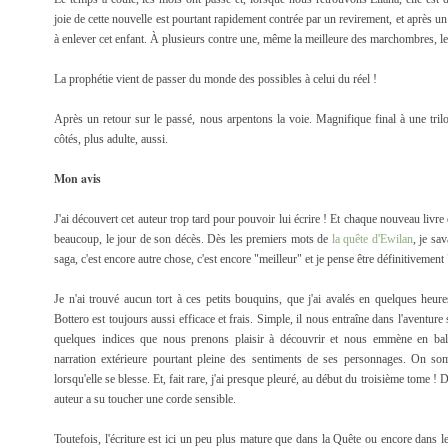
joie de cette nouvelle est pourtant rapidement contrée par un revirement, et après 
à enlever cet enfant. À plusieurs contre une, même la meilleure des marchombres, le 
La prophétie vient de passer du monde des possibles à celui du réel !
Après un retour sur le passé, nous arpentons la voie. Magnifique final à une trilog
côtés, plus adulte, aussi.
Mon avis
J'ai découvert cet auteur trop tard pour pouvoir lui écrire ! Et chaque nouveau liv
beaucoup, le jour de son décès. Dès les premiers mots de
la quête d'Ewilan
, je sa
saga, c'est encore autre chose, c'est encore "meilleur" et je pense être définitivement
Je n'ai trouvé aucun tort à ces petits bouquins, que j'ai avalés en quelques heur
Bottero est toujours aussi efficace et frais. Simple, il nous entraîne dans l'aventure s
quelques indices que nous prenons plaisir à découvrir et nous emmène en bala
narration extérieure pourtant pleine des sentiments de ses personnages. On s
lorsqu'elle se blesse. Et, fait rare, j'ai presque pleuré, au début du troisième tome 
auteur a su toucher une corde sensible.
Toutefois, l'écriture est ici un peu plus mature que dans la Quête ou encore dans 