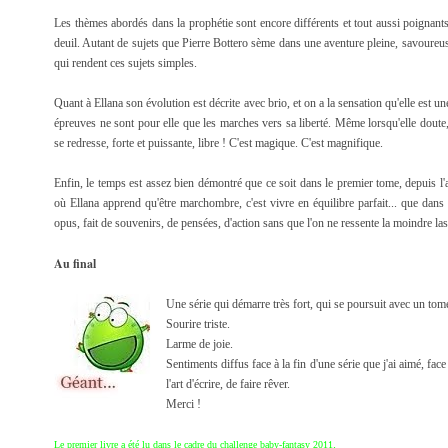
Les thèmes abordés dans la prophétie sont encore différents et tout aussi poignants. 
deuil. Autant de sujets que Pierre Bottero sème dans une aventure pleine, savoureu
qui rendent ces sujets simples.
Quant à Ellana son évolution est décrite avec brio, et on a la sensation qu'elle est u
épreuves ne sont pour elle que les marches vers sa liberté. Même lorsqu'elle dout
se redresse, forte et puissante, libre ! C'est magique. C'est magnifique.
Enfin, le temps est assez bien démontré que ce soit dans le premier tome, depuis l'a
où Ellana apprend qu'être marchombre, c'est vivre en équilibre parfait... que dans 
opus, fait de souvenirs, de pensées, d'action sans que l'on ne ressente la moindre lass
Au final
Une série qui démarre très fort, qui se poursuit avec un to
Sourire triste.
Larme de joie.
Sentiments diffus face à la fin d'une série que j'ai aimé, face à
l'art d'écrire, de faire rêver.
Merci !
.
Le premier livre a été lu dans le cadre du challenge baby-fantasy 2011