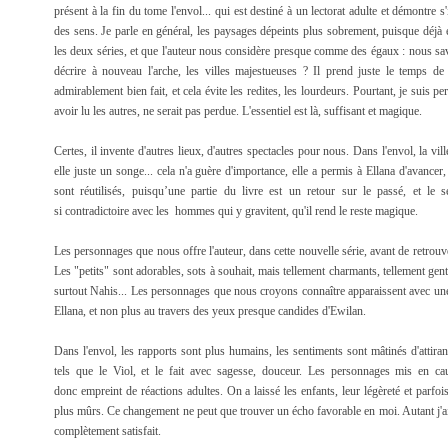
présent à la fin du tome l'envol... qui est destiné à un lectorat adulte et démontre s'il
des sens. Je parle en général, les paysages dépeints plus sobrement, puisque déjà
les deux séries, et que l'auteur nous considère presque comme des égaux : nous savo
décrire à nouveau l'arche, les villes majestueuses ? Il prend juste le temps d
admirablement bien fait, et cela évite les redites, les lourdeurs. Pourtant, je suis 
avoir lu les autres, ne serait pas perdue. L'essentiel est là, suffisant et magique.
Certes, il invente d'autres lieux, d'autres spectacles pour nous. Dans l'envol, la vil
elle juste un songe... cela n'a guère d'importance, elle a permis à Ellana d'avancer,
sont réutilisés, puisqu’une partie du livre est un retour sur le passé, et le se
si contradictoire avec les hommes qui y gravitent, qu'il rend le reste magique.
Les personnages que nous offre l'auteur, dans cette nouvelle série, avant de retrouv
Les "petits" sont adorables, sots à souhait, mais tellement charmants, tellement gen
surtout Nahis... Les personnages que nous croyons connaître apparaissent avec une au
Ellana, et non plus au travers des yeux presque candides d'Ewilan.
Dans l'envol, les rapports sont plus humains, les sentiments sont mâtinés d'attiran
tels que le Viol, et le fait avec sagesse, douceur. Les personnages mis en cau
donc empreint de réactions adultes. On a laissé les enfants, leur légèreté et parfoi
plus mûrs. Ce changement ne peut que trouver un écho favorable en moi. Autant j'ai a
complètement satisfait.