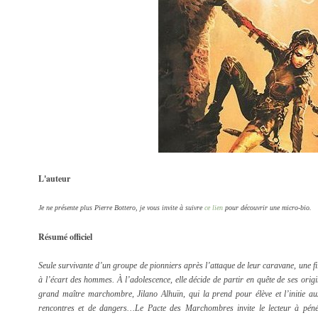
L'auteur
Je ne présente plus Pierre Bottero, je vous invite à suivre
ce lien
pour découvrir une micro-bio.
Résumé officiel
Seule survivante d’un groupe de pionniers après l’attaque de leur caravane, une fill
à l’écart des hommes. À l’adolescence, elle décide de partir en quête de ses origi
grand maître marchombre, Jilano Alhuïn, qui la prend pour élève et l’initie a
rencontres et de dangers…Le Pacte des Marchombres invite le lecteur à péné