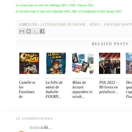
Le second dans le cadre des challenge ABC et ABC Fantasy 2012
le troisième dans le cadre des challenges ABC, ABC de l'imaginaire et baby fantasy 2013
LIBELLÉS :
LITTÉRATURE JEUNESSE
,
SÉRIE
,
UNIVERS FANT
RELATED POSTS
Camille et
La bille de
Bilan de
Plib 2022 -
Dev
les
métal de
lecture
80 livres en
qua
Fantômes
Isabelle
septembre et
présélecti...
t'a
de
FOURN...
octob...
Pau
Gergovie...
15 COMMENTAIRES :
Asuna
a dit…