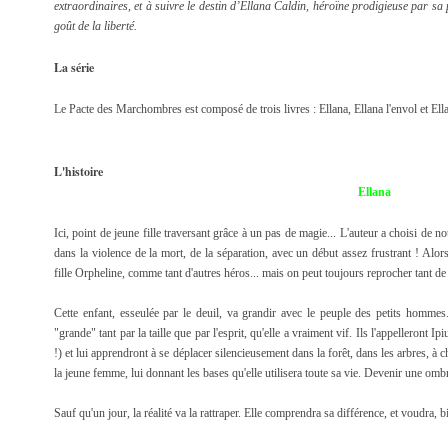
extraordinaires, et à suivre le destin d’Ellana Caldin, héroïne prodigieuse par sa 
goût de la liberté.
La série
Le Pacte des Marchombres est composé de trois livres : Ellana, Ellana l'envol et Ella
L'histoire
Ellana
Ici, point de jeune fille traversant grâce à un pas de magie... L'auteur a choisi de n
dans la violence de la mort, de la séparation, avec un début assez frustrant ! Alors
fille Orpheline, comme tant d'autres héros... mais on peut toujours reprocher tant d
Cette enfant, esseulée par le deuil, va grandir avec le peuple des petits hommes.
"grande" tant par la taille que par l'esprit, qu'elle a vraiment vif. Ils l'appelleront Ip
!) et lui apprendront à se déplacer silencieusement dans la forêt, dans les arbres, à 
la jeune femme, lui donnant les bases qu'elle utilisera toute sa vie. Devenir une ombre
Sauf qu'un jour, la réalité va la rattraper. Elle comprendra sa différence, et voudra,