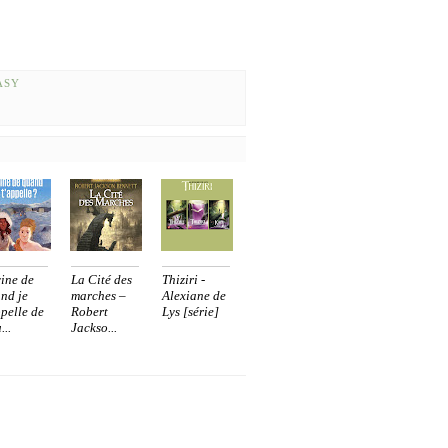
ASY
ine de
La Cité des
Thiziri -
nd je
marches –
Alexiane de
ppelle de
Robert
Lys [série]
...
Jackso...