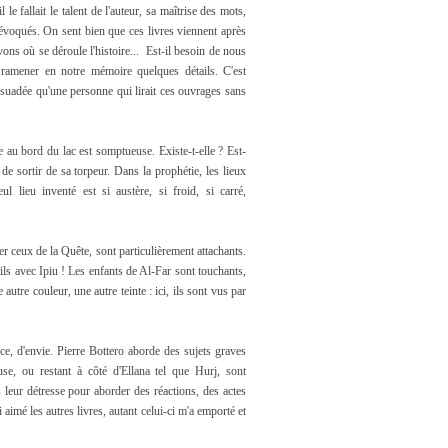
 le fallait le talent de l'auteur, sa maîtrise des mots,
 évoqués. On sent bien que ces livres viennent après
ns où se déroule l'histoire... Est-il besoin de nous
e ramener en notre mémoire quelques détails. C'est
persuadée qu'une personne qui lirait ces ouvrages sans
le au bord du lac est somptueuse. Existe-t-elle ? Est-
 de sortir de sa torpeur. Dans la prophétie, les lieux
ul lieu inventé est si austère, si froid, si carré,
er ceux de la Quête, sont particulièrement attachants.
tils avec Ipiu ! Les enfants de Al-Far sont touchants,
tre couleur, une autre teinte : ici, ils sont vus par
ce, d'envie. Pierre Bottero aborde des sujets graves
se, ou restant à côté d'Ellana tel que Hurj, sont
s leur détresse pour aborder des réactions, des actes
imé les autres livres, autant celui-ci m'a emporté et