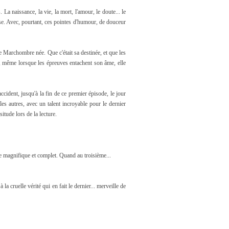
La naissance, la vie, la mort, l'amour, le doute... le
se. Avec, pourtant, ces pointes d'humour, de douceur
ne Marchombre née. Que c'était sa destinée, et que les
e, même lorsque les épreuves entachent son âme, elle
ccident, jusqu'à la fin de ce premier épisode, le jour
les autres, avec un talent incroyable pour le dernier
itude lors de la lecture.
me magnifique et complet. Quand au troisième...
 la cruelle vérité qui en fait le dernier... merveille de