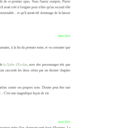
ode de ce premier opus. Vous l'aurez compris, Pierre
l avait créé à l'origine pour n'être qu'un second rôle
ournable... et qu'il aurait été dommage de la laisser
Mars 2012
humains, à la fin du premier tome, et va constater que
 de
la Quête d'Ewilan
, avec des personnages tels que
s raccorde les deux séries par un dernier chapitre
 parfois contre ses propres sens. Douter peut être une
r... C'est une magnifique leçon de vie.
Avril 2013
t devenue mère d'un charmant petit bout d'homme. La