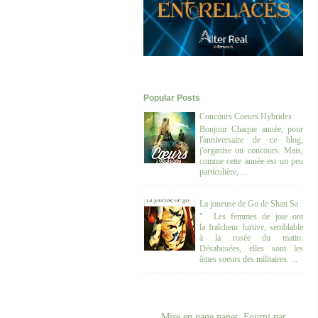
Popular Posts
Concours Coeurs Hybrides
Bonjour Chaque année, pour
l'anniversaire de ce blog,
j'organise un concours. Mais,
comme cette année est un peu
particulière, ...
La joueuse de Go de Shan Sa
" Les femmes de joie ont
la fraîcheur furtive, semblable
à la rosée du matin.
Désabusées, elles sont les
âmes soeurs des militaires. ...
Mise en page nanet. Fourni par