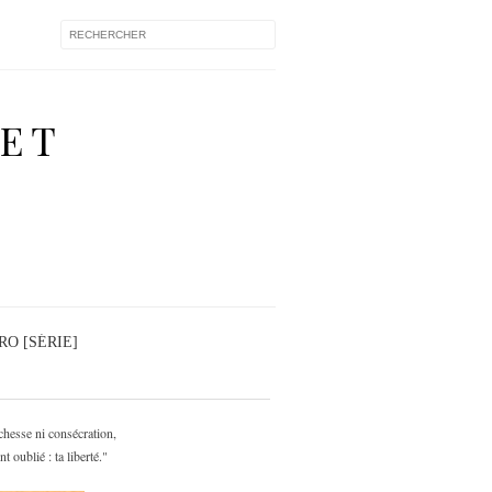
 ET
O [SÉRIE]
ichesse ni consécration,
 oublié : ta liberté.
"