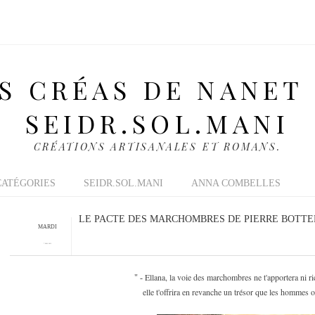
S CRÉAS DE NANET
SEIDR.SOL.MANI
CRÉATIONS ARTISANALES ET ROMANS.
CATÉGORIES
SEIDR.SOL.MANI
ANNA COMBELLES
LE PACTE DES MARCHOMBRES DE PIERRE BOTTER
MARDI
7 MAI 2013
Ellana, la voie des marchombres ne t'apportera ni r
"
-
elle t'offrira en revanche un trésor que les hommes ont