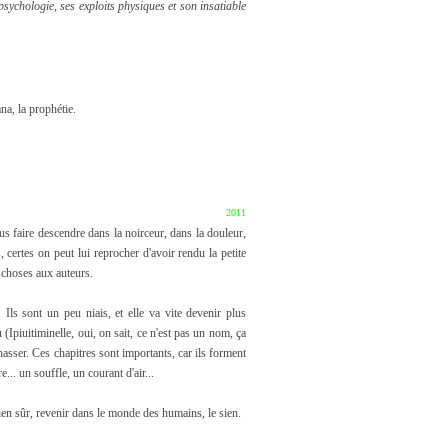
psychologie, ses exploits physiques et son insatiable
na, la prophétie.
2011
ous faire descendre dans la noirceur, dans la douleur,
, certes on peut lui reprocher d'avoir rendu la petite
e choses aux auteurs.
 Ils sont un peu niais, et elle va vite devenir plus
iu (Ipiuitiminelle, oui, on sait, ce n'est pas un nom, ça
chasser. Ces chapitres sont importants, car ils forment
... un souffle, un courant d'air...
 bien sûr, revenir dans le monde des humains, le sien.