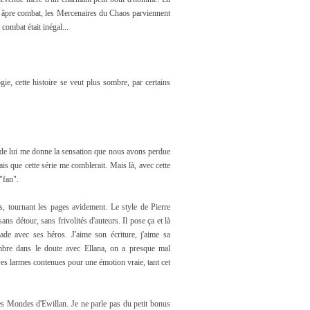
un âpre combat, les Mercenaires du Chaos parviennent
combat était inégal...
ie, cette histoire se veut plus sombre, par certains
re de lui me donne la sensation que nous avons perdue
vais que cette série me comblerait. Mais là, avec cette
 "fan".
es, tournant les pages avidement. Le style de Pierre
ans détour, sans frivolités d'auteurs. Il pose ça et là
de avec ses héros. J'aime son écriture, j'aime sa
ombre dans le doute avec Ellana, on a presque mal
! Des larmes contenues pour une émotion vraie, tant cet
les Mondes d'Ewillan. Je ne parle pas du petit bonus