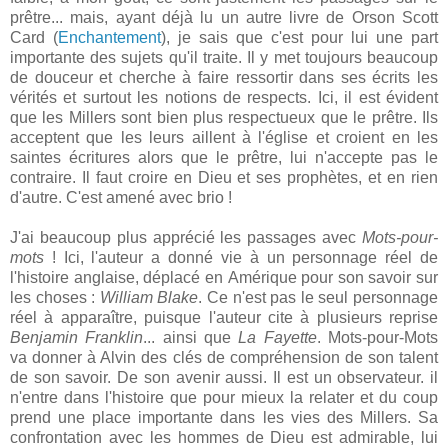
prêtre... mais, ayant déjà lu un autre livre de Orson Scott
Card (
Enchantement
), je sais que c'est pour lui une part
importante des sujets qu'il traite. Il y met toujours beaucoup
de douceur et cherche à faire ressortir dans ses écrits les
vérités et surtout les notions de respects. Ici, il est évident
que les Millers sont bien plus respectueux que le prêtre. Ils
acceptent que les leurs aillent à l'église et croient en les
saintes écritures alors que le prêtre, lui n'accepte pas le
contraire. Il faut croire en Dieu et ses prophètes, et en rien
d'autre. C'est amené avec brio !
J'ai beaucoup plus apprécié les passages avec
Mots-pour-
mots
! Ici, l'auteur a donné vie à un personnage réel de
l'histoire anglaise, déplacé en Amérique pour son savoir sur
les choses :
William Blake
. Ce n'est pas le seul personnage
réel à apparaître, puisque l'auteur cite à plusieurs reprise
Benjamin Franklin
... ainsi que
La Fayette
. Mots-pour-Mots
va donner à Alvin des clés de compréhension de son talent
de son savoir. De son avenir aussi. Il est un observateur. il
n'entre dans l'histoire que pour mieux la relater et du coup
prend une place importante dans les vies des Millers. Sa
confrontation avec les hommes de Dieu est admirable, lui