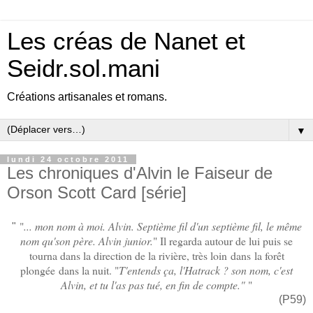
Les créas de Nanet et
Seidr.sol.mani
Créations artisanales et romans.
▼
lundi 24 octobre 2011
Les chroniques d'Alvin le Faiseur de
Orson Scott Card [série]
"
... mon nom à moi. Alvin. Septième fil d'un septième fil, le même
"
nom qu'son père. Alvin junior.
" Il regarda autour de lui puis se
tourna dans la direction de la rivière, très loin dans la forêt
plongée dans la nuit. "
T'entends ça, l'Hatrack ? son nom, c'est
Alvin, et tu l'as pas tué, en fin de compte."
"
(P59)