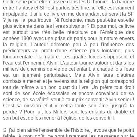
Cette série peut-être classée dans les Uchronie... la barrière
entre Fantasy et SF est parfois très fine, ici elle est vraiment
impalpable. J'ai lu ce livre en me demandant où serait la SF
? je ne l'ai pas trouvé. Ni l'uchronie, mais peut-être est-elle
plus évidente dans les livres suivants ? Et pour moi, ce livre
est surtout une très belle réécriture de l'Amérique des
années 1800 avec une prise de partis pour la nature envers
la religion. L'auteur démonte peu à peu l'influence des
prédicateurs au profit d'une science plus lointaine, plus
fondamentale : la nature. Les quatre forces s'opposent et
l'eau est l'ennemi d'Alvin. L'auteur tourne autour et dans les
milliers de chemins de vie de cet enfant, à chaque fois l'eau
est un élément perturbateur. Mais Alvin aura d'autres
combats à mener, et je reviens sur la religion qui correspond
tout de même a un bon quart du livre. Un prêtre tout droit
sorti de son école écossaise et encore convaincu de sa
science, de sa vérité, veut à tout prix convertir Alvin senior !
C'est sa mission et il y mettra toute son âme, jusqu'à la
perdre ? Pour lui, les Millers sont les enfants du diable et
son but est de les mener à l'église, de les convertir !
Si j'ai bien aimé l'ensemble de l'histoire, j'avoue que le point
faible, à mon goût, ce sont justement les passages sur le