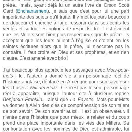
prêtre... mais, ayant déjà lu un autre livre de Orson Scott
Card (
Enchantement
), je sais que c'est pour lui une part
importante des sujets qu'il traite. Il y met toujours beaucoup
de douceur et cherche à faire ressortir dans ses écrits les
vérités et surtout les notions de respects. Ici, il est évident
que les Millers sont bien plus respectueux que le prêtre. Ils
acceptent que les leurs aillent à l'église et croient en les
saintes écritures alors que le prêtre, lui n'accepte pas le
contraire. Il faut croire en Dieu et ses prophètes, et en rien
d'autre. C'est amené avec brio !
J'ai beaucoup plus apprécié les passages avec
Mots-pour-
mots
! Ici, l'auteur a donné vie à un personnage réel de
l'histoire anglaise, déplacé en Amérique pour son savoir sur
les choses :
William Blake
. Ce n'est pas le seul personnage
réel à apparaître, puisque l'auteur cite à plusieurs reprise
Benjamin Franklin
... ainsi que
La Fayette
. Mots-pour-Mots
va donner à Alvin des clés de compréhension de son talent
de son savoir. De son avenir aussi. Il est un observateur. il
n'entre dans l'histoire que pour mieux la relater et du coup
prend une place importante dans les vies des Millers. Sa
confrontation avec les hommes de Dieu est admirable, lui