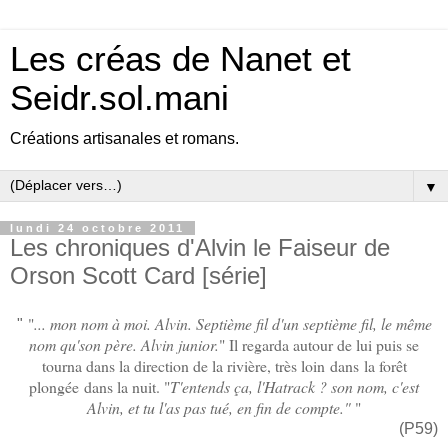
Les créas de Nanet et
Seidr.sol.mani
Créations artisanales et romans.
▼
lundi 24 octobre 2011
Les chroniques d'Alvin le Faiseur de
Orson Scott Card [série]
"
... mon nom à moi. Alvin. Septième fil d'un septième fil, le même
"
nom qu'son père. Alvin junior.
" Il regarda autour de lui puis se
tourna dans la direction de la rivière, très loin dans la forêt
plongée dans la nuit. "
T'entends ça, l'Hatrack ? son nom, c'est
Alvin, et tu l'as pas tué, en fin de compte."
"
(P59)