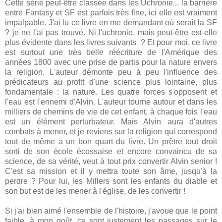
Cette série peut-être classée dans les Uchronie... la barrière
entre Fantasy et SF est parfois très fine, ici elle est vraiment
impalpable. J'ai lu ce livre en me demandant où serait la SF
? je ne l'ai pas trouvé. Ni l'uchronie, mais peut-être est-elle
plus évidente dans les livres suivants ? Et pour moi, ce livre
est surtout une très belle réécriture de l'Amérique des
années 1800 avec une prise de partis pour la nature envers
la religion. L'auteur démonte peu à peu l'influence des
prédicateurs au profit d'une science plus lointaine, plus
fondamentale : la nature. Les quatre forces s'opposent et
l'eau est l'ennemi d'Alvin. L'auteur tourne autour et dans les
milliers de chemins de vie de cet enfant, à chaque fois l'eau
est un élément perturbateur. Mais Alvin aura d'autres
combats à mener, et je reviens sur la religion qui correspond
tout de même a un bon quart du livre. Un prêtre tout droit
sorti de son école écossaise et encore convaincu de sa
science, de sa vérité, veut à tout prix convertir Alvin senior !
C'est sa mission et il y mettra toute son âme, jusqu'à la
perdre ? Pour lui, les Millers sont les enfants du diable et
son but est de les mener à l'église, de les convertir !
Si j'ai bien aimé l'ensemble de l'histoire, j'avoue que le point
faible, à mon goût, ce sont justement les passages sur le