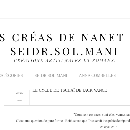
S CRÉAS DE NANET
SEIDR.SOL.MANI
CRÉATIONS ARTISANALES ET ROMANS.
CATÉGORIES
SEIDR.SOL.MANI
ANNA COMBELLES
LE CYCLE DE TSCHAÏ DE JACK VANCE
MARDI
1 NOVEMBRE 2011
Comment ces races sont-elles venues su
"
C'était une question de pure forme : Reith savait que Traz serait incapable de répond
les épaules. "