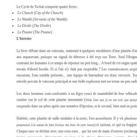
Le Cycle de Tschaï comporte quatre livres :
Le Chasch
(
City of the Chasch
)
Le Wankh
(
Servants of the Wankh
)
Le Dirdir
(
The Dirdir
)
Le Pnume
(
The Pnume
)
L'histoire
Le livre débute dans un vaisseau, stationné à quelques encablures d'une planète d'asp
ans auparavant, puisque un signal de détresse à été reçu sur Terre. Seul l'éloig
contraint les humains à ce temps de réponse un peu long... A bord de cet engin spati
terrain d'abord hostile. Et si l'air n'y était pas respirable ? Les connaissances ac
rassurant, l'eau semble présente... une équipe de baroudeur est donc envoyée. To
missile percute le vaisseau principal et une belle explosion met un terme un peu radic
Les deux hommes sont confrontés à un léger souci de maniabilité de leur véhicule
crasher sur le sol de cette planète innommée (
Tshaï bien que je ne me sois pas aperç
suspendu dans un arbre après une tentative d'éjection, et le second, bien mal en poi
Habitée, cette planète de taille similaire à la notre, l'est assurément. Il y vit plusie
) et surtout, ce qui va frappe
propension à la nature de faire évoluer des êtres de cette forme
Chaque race se décline avec une sous-race... qui lui sert de main d'oeuvre (escla