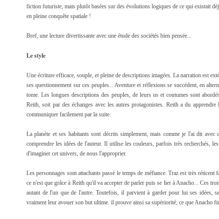
fiction futuriste, mais plutôt basées sur des évolutions logiques de ce qui existait dé
en pleine conquête spatiale !
Bref, une lecture divertissante avec une étude des sociétés bien pensée...
Le style
Une écriture efficace, souple, et pleine de descriptions imagées. La narration est ext
ses questionnement sur ces peuples... Aventure et réflexions se succédent, en alt
tome. Les longues descriptions des peuples, de leurs us et coutumes sont abordés 
Reith, soit par des échanges avec les autres protagonistes. Reith a du apprendre 
communiquer facilement par la suite.
La planète et ses habitants sont décrits simplement, mais comme je l'ai dit ave
comprendre les idées de l'auteur. Il utilise les couleurs, parfois très recherchés, le
d'imaginer cet univers, de nous l'approprier.
Les personnages sont attachants passé le temps de méfiance. Traz est très réticent f
ce n'est que grâce à Reith qu'il va accepter de parler puis se lier à Anacho... Ces tr
autant de l'un que de l'autre. Toutefois, il parvient à garder pour lui ses idées, 
vraiment leur avouer son but ultime. il prouve ainsi sa supériorité, ce que Anacho fin