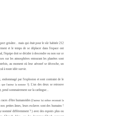
ect grisâtre... mais qui était pour le sûr habitée 212
nement et le temps de se déplacer dans l'espace ont
al, l'équipe doit se décider à descendre ou non sur ce
quises sur les atmosphères entourant les planètes sont
utefois, au moment où leur aéronef se décroche, un
al à toute idée survie.
, endommagé par l'explosion et sont contraint de le
). L'un des deux se retrouve
u que l'auteur la nomme ?
nt, pend sommairement sur la carlingue...
urs races d'être humanoïdes (
l'auteur lui même reconnait la
r nos petites âmes, leurs esclaves sont des humains !
vage nommé différemment ? ) avec des espoirs plus ou