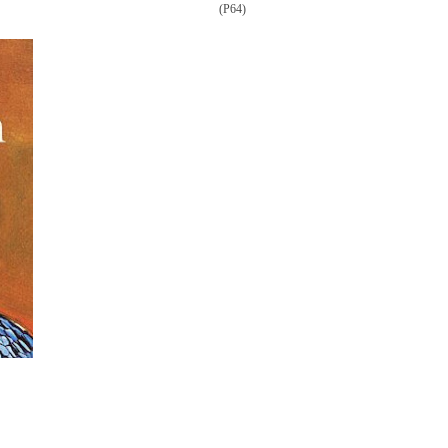
(P64)