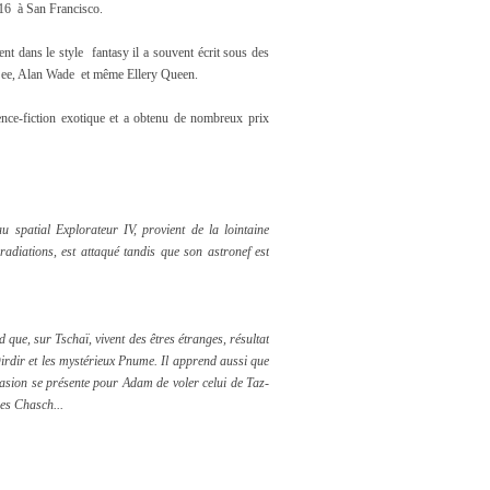
916 à San Francisco.
ent dans le style fantasy il a souvent écrit sous des
See, Alan Wade et même Ellery Queen.
ience-fiction exotique et a obtenu de nombreux prix
u spatial Explorateur IV, provient de la lointaine
adiations, est attaqué tandis que son astronef est
e, sur Tschaï, vivent des êtres étranges, résultat
Dirdir et les mystérieux Pnume. Il apprend aussi que
ccasion se présente pour Adam de voler celui de Taz-
des Chasch...