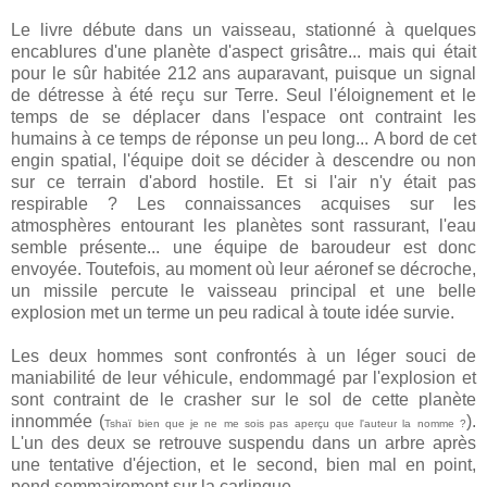
Le livre débute dans un vaisseau, stationné à quelques
encablures d'une planète d'aspect grisâtre... mais qui était
pour le sûr habitée 212 ans auparavant, puisque un signal
de détresse à été reçu sur Terre. Seul l'éloignement et le
temps de se déplacer dans l'espace ont contraint les
humains à ce temps de réponse un peu long... A bord de cet
engin spatial, l'équipe doit se décider à descendre ou non
sur ce terrain d'abord hostile. Et si l'air n'y était pas
respirable ? Les connaissances acquises sur les
atmosphères entourant les planètes sont rassurant, l'eau
semble présente... une équipe de baroudeur est donc
envoyée. Toutefois, au moment où leur aéronef se décroche,
un missile percute le vaisseau principal et une belle
explosion met un terme un peu radical à toute idée survie.
Les deux hommes sont confrontés à un léger souci de
maniabilité de leur véhicule, endommagé par l'explosion et
sont contraint de le crasher sur le sol de cette planète
innommée (
).
Tshaï bien que je ne me sois pas aperçu que l'auteur la nomme ?
L'un des deux se retrouve suspendu dans un arbre après
une tentative d'éjection, et le second, bien mal en point,
pend sommairement sur la carlingue...