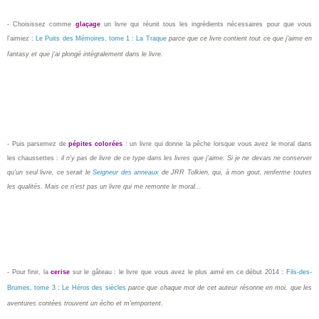
- Choisissez comme
glaçage
un livre qui réunit tous les ingrédients nécessaires pour que vous
l'aimiez :
Le Puits des Mémoires, tome 1 : La Traque
parce que ce livre contient tout ce que j'aime en
fantasy et que j'ai plongé intégralement dans le livre.
- Puis parsemez de
pépites colorées
: un livre qui donne la pêche lorsque vous avez le moral dans
les chaussettes :
il n'y pas de livre de ce type dans les livres que j'aime. Si je ne devais ne conserver
qu'un seul livre, ce serait le
Seigneur des anneaux
de JRR Tolkien, qui, à mon gout, renferme toutes
les qualités. Mais ce n'est pas un livre qui me remonte le moral...
- Pour finir, la
cerise
sur le gâteau : le livre que vous avez le plus aimé en ce début 2014 :
Fils-des-
Brumes, tome 3 : Le Héros des siècles
parce que chaque mot de cet auteur résonne en moi, que les
aventures contées trouvent un écho et m'emportent
.