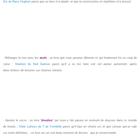
Dix de Barry Hughart
parce que ce livre m'a épaté, et que la construction en répétition m'a amusé.
- Mélangez le tout avec les
œufs
: un livre que vous pensiez détester et qui finalement fut un coup de
cœur :
Stardust de Neil Gaiman
parce qu'il a su me faire voir cet auteur autrement, après
deux échecs de lectures sur d'autres romans.
- Ajoutez le sucre : un livre "
doudou
" qui vous a fait passer un moment de douceur dans ce monde
de brutes :
Tobie Lolness de T de Fombelle
parce qu'il faut en choisir un, et que j'avoue que je cale
sur cette définition... ce livre est un vrai beau moment de lecture, que je recommande.