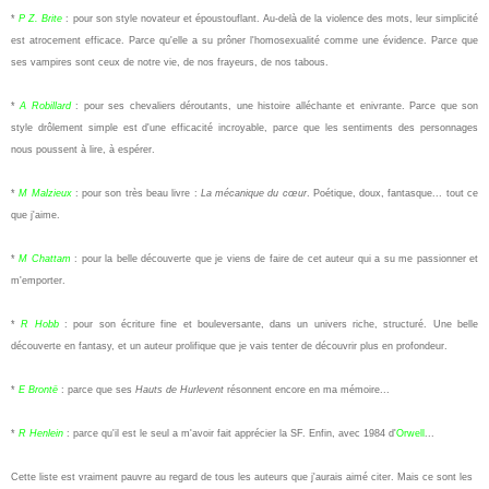
*
P Z. Brite
: pour son style novateur et époustouflant. Au-delà de la violence des mots, leur simplicité
est atrocement efficace. Parce qu'elle a su prôner l'homosexualité comme une évidence. Parce que
ses vampires sont ceux de notre vie, de nos frayeurs, de nos tabous.
*
A Robillard
: pour ses chevaliers déroutants, une histoire alléchante et enivrante. Parce que son
style drôlement simple est d'une efficacité incroyable, parce que les sentiments des personnages
nous poussent à lire, à espérer.
*
M Malzieux
: pour son très beau livre :
La mécanique du cœur
. Poétique, doux, fantasque... tout ce
que j'aime.
*
M Chattam
: pour la belle découverte que je viens de faire de cet auteur qui a su me passionner et
m'emporter.
*
R Hobb
: pour son écriture fine et bouleversante, dans un univers riche, structuré. Une belle
découverte en fantasy, et un auteur prolifique que je vais tenter de découvrir plus en profondeur.
*
E Brontë
: parce que ses
Hauts de Hurlevent
résonnent encore en ma mémoire...
*
R Henlein
: parce qu'il est le seul a m'avoir fait apprécier la SF. Enfin, avec 1984 d'
Orwell
...
Cette liste est vraiment pauvre au regard de tous les auteurs que j'aurais aimé citer. Mais ce sont les