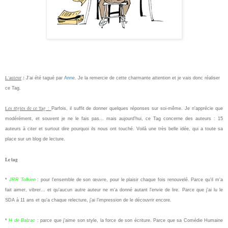
:
L'auteur
J'ai été tagué par
Anne
. Je la remercie de cette charmante attention et je vais donc réaliser
ce Tag.
Les règles de ce Tag :
Parfois, il suffit de donner quelques réponses sur soi-même. Je n'apprécie que
modérément, et souvent je ne le fais pas... mais aujourd'hui, ce Tag concerne des auteurs : 15
auteurs à citer et surtout dire pourquoi ils nous ont touché. Voilà une très belle idée, qui a toute sa
place sur un blog de lecture.
Le tag
*
JRR Tolkien
: pour l'ensemble de son œuvre, pour le plaisir chaque fois renouvelé. Parce qu'il m'a
fait aimer, vibrer... et qu'aucun autre auteur ne m'a donné autant l'envie de lire. Parce que j'ai lu le
SDA à 11 ans et qu'a chaque relecture, j'ai l'impression de le découvrir encore.
*
H de Balzac
: parce que j'aime son style, la force de son écriture. Parce que sa Comédie Humaine