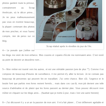
photos gardent toute la primeur,
contrairement au Scrap
Américain, où le décor prime...
Je ne peux malheureusement
pas vous en montrer beaucoup,
la plupart contenant des photos
de mes proches, et vous l'aurez
compris, rien de perso sur ce
blog.
Scrap réalisé après le réveillon du jour de l'An.
4— Le pseudo que j'utilise sur
les blogs me vient de mon enfance. Mes cousins et copains d'école me nommaient ainsi. C'est resté
au point de devenir un deuxième nom...
5— Mon métier est tourné vers les autres, et est une véritable passion (une de plus ^^). Comme il se
compose de beaucoup d'heures de surveillance, il me permet d'y allier la lecture. Je ne connais pas
beaucoup de personnes qui peuvent lire en travaillant. J'ai cette chance. Bien sûr, l'urgence et le
boulot font que parfois mes livres restent fermés... mais dans ces cas-là, mon job devient une telle
source d'adrénaline et de plaisir que les livres passent au dernier plan. Vous pouvez découvrir mon
métier en cliquant sur les blogs amis... (faudrait que je mette à jour, mais c'est une autre histoire)
6— J'ai découvert il y a un an la passion de mon ami. Il m'a fait
planer
... C'est drôlement agréable et