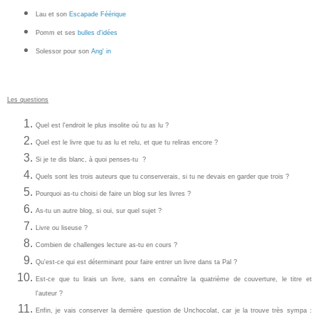
Lau et son
Escapade Féérique
Pomm et ses
bulles d'idées
Solessor pour son
Ang' in
Les questions
Quel est l'endroit le plus insolite où tu as lu ?
Quel est le livre que tu as lu et relu, et que tu reliras encore ?
Si je te dis blanc, à quoi penses-tu ?
Quels sont les trois auteurs que tu conserverais, si tu ne devais en garder que trois ?
Pourquoi as-tu choisi de faire un blog sur les livres ?
As-tu un autre blog, si oui, sur quel sujet ?
Livre ou liseuse ?
Combien de challenges lecture as-tu en cours ?
Qu'est-ce qui est déterminant pour faire entrer un livre dans ta Pal ?
Est-ce que tu lirais un livre, sans en connaître la quatrième de couverture, le titre et
l'auteur ?
Enfin, je vais conserver la dernière question de Unchocolat, car je la trouve très sympa :