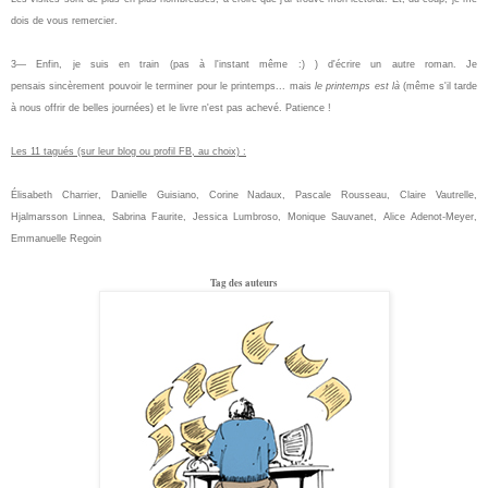
dois de vous remercier.
3— Enfin, je suis en train (pas à l'instant même :) ) d'écrire un autre roman. Je
pensais sincèrement pouvoir le terminer pour le printemps... mais
le printemps est là
(même s'il tarde
à nous offrir de belles journées) et le livre n'est pas achevé. Patience !
Les 11 tagués (sur leur blog ou profil FB, au choix) :
Élisabeth Charrier, Danielle Guisiano, Corine Nadaux, Pascale Rousseau, Claire Vautrelle,
Hjalmarsson Linnea, Sabrina Faurite, Jessica Lumbroso, Monique Sauvanet, Alice Adenot-Meyer,
Emmanuelle Regoin
Tag des auteurs