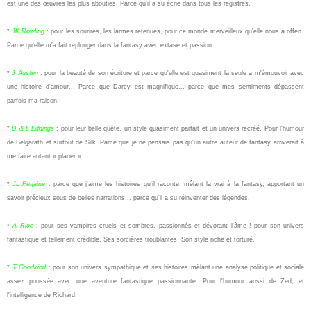
est une des œuvres les plus abouties. Parce qu'il a su écrie dans tous les registres.
*
JK Rowling
: pour les sourires, les larmes retenues, pour ce monde merveilleux qu'elle nous a offert.
Parce qu'elle m'a fait replonger dans la fantasy avec extase et passion.
*
J Austen
: pour la beauté de son écriture et parce qu'elle est quasiment la seule a m'émouvoir avec
une histoire d'amour... Parce que Darcy est magnifique... parce que mes sentiments dépassent
parfois ma raison.
*
D & L Eddings
: pour leur belle quête, un style quasiment parfait et un univers recréé. Pour l'humour
de Belgarath et surtout de Silk. Parce que je ne pensais pas qu'un autre auteur de fantasy arriverait à
me faire autant « planer »
*
JL Fetjaine
: parce que j'aime les histoires qu'il raconte, mêlant la vrai à la fantasy, apportant un
savoir précieux sous de belles narrations... parce qu'il a su réinventer des légendes.
*
A Rice
: pour ses vampires cruels et sombres, passionnés et dévorant l'âme ! pour son univers
fantastique et tellement crédible. Ses sorcières troublantes. Son style riche et torturé.
*
T Goodkind
: pour son univers sympathique et ses histoires mêlant une analyse politique et sociale
assez poussée avec une aventure fantastique passionnante. Pour l'humour aussi de Zed, et
l'intelligence de Richard.