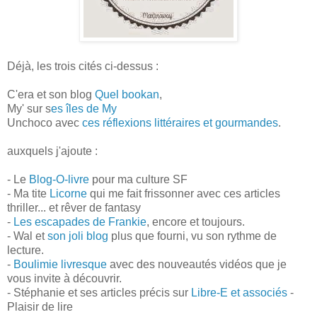
Déjà, les trois cités ci-dessus :
C'era et son blog
Quel bookan
,
My' sur s
es îles de My
Unchoco avec
ces réflexions littéraires et gourmandes
.
auxquels j'ajoute :
- Le
Blog-O-livre
pour ma culture SF
- Ma tite
Licorne
qui me fait frissonner avec ces articles
thriller... et rêver de fantasy
-
Les escapades de Frankie
, encore et toujours.
- Wal et
son joli blog
plus que fourni, vu son rythme de
lecture.
-
Boulimie livresque
avec des nouveautés vidéos que je
vous invite à découvrir.
- Stéphanie et ses articles précis sur
Libre-E et associés
-
Plaisir de lire