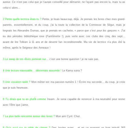
auteur. Ce n'est pas celui que je t'aurais conseillé pour démarrer, ne l'ayant pas encore lu, mais tu as
celui-ci alors...
2 Petite quelle lectrice étais-tu ?
Petite, je lisais beaucoup, déjà. Je prenais les livres chez mes grand-
parents, essentiellement, et du coup, j'ai lu toute la collection de la Comtesse de Ségur, mais je
lorgnais les Alexandre Dumas, que je prenais en cachette, «
parce que c'est pour les garçons ».
J'ai
eu des périodes bibliothèque rose (
Fantômette
!), puis verte avec ces clubs des cinq, des sept...
avant de lire Tolkien à 11 ans et de devenir fan inconditionnelle. Ma vie de lectrice n'a plus été la
même, après le Seigneur des Anneaux !
3 Le swap de tes rêves porterait sur
... c'est une bonne question ! je ne sais pas.
4 Une lecture inavouable... désormais assumée !
Le Kama sutra ?
5 Une vocation ratée ?
Mon métier est ma passion numéro 1 ! Écrire ma seconde... du coup, je crois
que je suis heureuse.
6 Tu dirais que tu es plutôt comme
Irwam. Je serai capable de renoncer à ma neutralité pour rester
avec l'être que j'aime.
7 La plus belle rencontre autour des livres ?
Mon ami Cyril. Chut.
8 Qu'y a-t-il sur ta table de chevet ?
Des boules quies... et en ce moment un livre intitulé
365