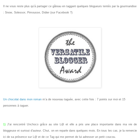
Il ne vous reste plus qu'à partager ce gâteau en taggant quelques blogueurs tentés par la gourmandise
: Snow, Solessor, Pimousse, Didier (sur Facebook ?)
Un chocolat dans mon roman
m'a de nouveau taguée, avec cette fois : 7 points sur moi et 15
personnes à taguer.
1)
J'ai rencontré Unchoco grâce au site L@ et elle a pris une place importante dans ma vie de
bloggeuse et surtout d'auteur. Chut, on en reparle dans quelques mois. En tous les cas, je la remercie
ici de sa présence sur L@ et de ce Tag qui me permet de lui adresser un petit coucou.