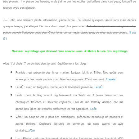
très prenant. Il y passe des heures, mais j'aime voir les étoiles qui brillent dans ces yeux, lorsqu'il se
repose avec son planeur.
7— Enfin, une dernière petite information, j'aime écrire. J'ai réalisé quelques fan-fictions mais depuis
quelque temps, j'ai attaqué l'écriture d'un projet plus personnel.
Actuellement, nous le corrigeons et je
pense pouvoir l'envoyer sous peu. C'est long, certes, mais après tout, ce n'est pas une course
.
Il est
là !
Nommer sept blogs qui devront faire comme vous &
Mettre le lien des sept blogs
Alors, j'ai choisi 7 personnes dont je suis régulièrement les blogs.
Frankie : qui présente des livres mariant fantasy, bit-lit et Triller. Nos goûts sont
assez proches, mais parfois complètement opposés. C'est amusant.
Frankie
LefsÖ : avec un blog plus tourné vers la littérature jeunesse.
LefsÖ
Laéti : dont le blog nourrit régulièrement ma Wish -list ! j'aime beaucoup ces
chroniques fraîches et souvent enjouées. Loin de ma fantasy adorée, elle me
donne des idées de lectures différentes et fort agréables.
Laéti
Véro : un coup de cœur pour ces chroniques, présentant beaucoup de policiers et
autres thrillers. Quelques lectures en commun, où nous avons un avis
similaire...
Véro
Lau : Elle est celle que je connais depuis le plus longtemps, puisque je suivais déjà