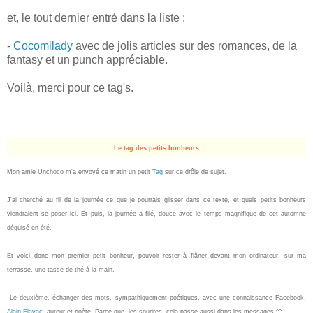
et, le tout dernier entré dans la liste :
-
Cocomilady
avec de jolis articles sur des romances, de la
fantasy et un punch appréciable.
Voilà, merci pour ce tag's.
Le tag des petits bonheurs
Mon amie Unchoco m'a envoyé ce matin un petit
Tag
sur ce drôle de sujet.
J'ai cherché au fil de la journée ce que je pourrais glisser dans ce texte, et quels petits bonheurs
viendraient se poser ici. Et puis, la journée a filé, douce avec le temps magnifique de cet automne
déguisé en été.
Et voici donc mon premier petit bonheur, pouvoir rester à flâner devant mon ordinateur, sur ma
terrasse, une tasse de thé à la main.
Le deuxième, échanger des mots, sympathiquement poétiques, avec une connaissance Facebook,
Alain Flayac
, auteur et poète. Parce que, les sourires, cela passe aussi dans les messages ^^