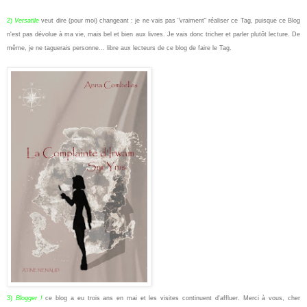
2)
Versatile
veut dire (pour moi) changeant : je ne vais pas "vraiment" réaliser ce Tag, puisque ce Blog
n'est pas dévolue à ma vie, mais bel et bien aux livres. Je vais donc tricher et parler plutôt lecture. De
même, je ne taguerais personne... libre aux lecteurs de ce blog de faire le Tag.
3)
Blogger
!
ce blog a eu trois ans en mai et les visites continuent d'affluer. Merci à vous, cher