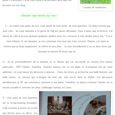
jeune « maîtresse » et je vous invite à la découvrir ainsi que ses
lectures sur
son blog
.
L'avatar de minifourmi...
Dévoiler sept choses sur vous :
1— Je n'aime pas parler de moi, mais plutôt de mes livres, de mes passions. Ce blog n'existe que
pour cela... du coup répondre à ce genre de Tag est assez déroutant. Vous n'aurez que la lectrice. J'ai
laissé de côté la lecture pendant quelques années pour me consacrer à mes études (deux fois ^^) et a
mes enfants. A ces époques, je me contentais d'un livre par mois, environ. Depuis, j'ai repris le
rythme que je lisais auparavant, et même un peu plus... Je suis actuellement à un ou deux livres par
semaine et environ 95 livres par an.
2— Je lis essentiellement de la fantasy, et ce depuis que j'ai succombé au charme d'un auteur
particulier : JRR Tolkien. Toutefois, d'autres auteurs ont su me plaire et m'emporter loin de cette
addiction. Je vous laisse les découvrir ci-dessus... Dans les livres, je recherche une belle histoire, une
belle plume, un univers qui m'éloigne de mon job, très ancré dans la réalité. J'ai découvert
dernièrement la SF qui commence vraiment à me plaire. Toutefois, je pense continuer l'année sur la
lancée actuelle et terminer les deux challenges fantasy en cours.
3— Une autre de mes passions
est le Scrap-booking Européen.
Cela consiste à mettre en scène
des photos avec un décor. Les