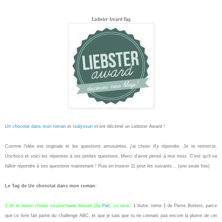
Liebster Award Tag
Un chocolat dans mon roman
et
Isalyssun
m'ont décerné un Liebster Award !
Comme l'idée est originale et les questions amusantes, j'ai choisi d'y répondre. Je te remercie,
Unchoco et voici les réponses à tes petites questions. Merci d'avoir pensé à moi miss. C'est qu'il va
falloir répondre à ses questions maintenant ! Puis en trouver 11 pour les suivants... (une seule fois)
Le Tag de Un chocolat dans mon roman:
1 Je te laisse choisir sa prochaine lecture (Sa
Pal
), ce sera
:
L'Autre
, tome 1 de Pierre Bottero, parce
que ce livre fait partie du challenge ABC, et que je sais que tu ne connais pas encore la plume de cet