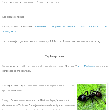
15 premiers qui me sont venus à l'esprit. Dans cet ordre !
Les blogueurs tagués
Eh oui, à vous, maintenant...
Bookmixer
—
Les pages du Bonheur
—
Elora
—
Flo-boss
—
Miss
Spooky Muffin
Jeu un an déjà
: Qui sont mes trois auteurs préférés ? La réponse : les trois premiers de ce tag.
Tag des sept choses
Un nouveau tag, cette fois, un peu plus orienté sur... moi. Merci qui ?
Merci Minifourmi,
qui a eu la
gentillesse de me l'envoyer.
Les règles de ce Tag :
7 questions cherchant réponse dans ce ti-blog
que voici dévoilées...
Le tag :
Et bien, un nouveau merci à
Minifourmi
que j'ai rencontré
dernièrement à Toulouse. Cette jeune femme dynamique est une toute