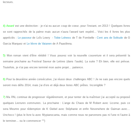
lecteurs.
4)
Award
est une distinction : je n'ai eu aucun coup de coeur, pour l'instant, en 2013 ! Quelques livres
se sont rapprochés de la palme mais aucun n'aura l'award tant espéré... Voici les 4 livres les plus
appréciés :
Le passeur
de Loîs Lowry -
Tobie Lolness
de T de Fombelle -
Cent ans de Solitude
de G
Garcia Marquez et
Le lièvre de Vatanen
de A Paasilinna.
5)
Mon roman vient d'être réédité ! Vous pouvez voir la nouvelle couverture et il sera présenté la
semaine prochaine au Festival Saveur de Lettres (dans l'aude). La suite ? Eh bien, elle est prévue.
Toutefois, je n'ai pas encore terminé mon autre projet... patience.
6)
Pour la deuxième année consécutive, j'ai réussi deux challenges ABC ! Je ne sais pas encore quels
seront mes défis 2014, mais j'ai d'ors et déjà deux listes ABC prêtes. Incorrigible ?
7)
Ma PAL continue de progresser régulièrement, et pour tenter de la maîtriser j'ai accepté ou proposé
quelques
Lectures communes
. La prochaine : L'ange du Chaos de M Robert avec Licorne, puis ce
sera Meurtre pour rédemption de K Giebel avec Stéphanie et enfin Neverwhere de Gaiman avec...
Unchoco ! (plus le livre lu avec Mypianocanta, mais comme nous ne parvenons pas ni l'une ni l'autre à
le terminer... ou le commencer ^^)