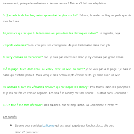
inversement, puisque le réalisateur créé une oeuvre ! Même s'il fait une adaptation.
5 Quel article de ton blog m'en apprendrait le plus sur toi?
Celui-ci, le reste du blog ne parle que de
mes lectures.
6 Qu'est-ce qui fait que tu te lancerais (ou pas) dans les chroniques vidéos?
En regarder, déjà ...
7 Sports extrêmes?
Non, chui pas très courageuse. Je puis l'adrénaline dans mon job.
8 Tu t'y connais en mécanique?
non, je suis pas intéressée donc je n'y connais pas grand chose.
9 À la plage, tu es dans l'eau, au volley, avec un livre, ou autre?
je ne vais pas à la plage : je hais le
sable qui s'infiltre partout. Mais lorsque mes schtroumpfs étaient petits, j'y allais avec un livre...
10 Connais-tu bien les véritables histoires qui ont inspiré les Disney?
Pas toutes, mais les principales,
et je les préfère en version originale. Les fins à la Disney me font sourire... surtout dans Cendrillon !
11 Un titre à me faire découvrir?
Des dizaines, sur ce blog, sinon, La Complainte d'Irwam ^^
Les tagués
Licorne pour son blog
La licorne
qui est aussi taguée par Unchocolat... elle aura
donc 22 questions !