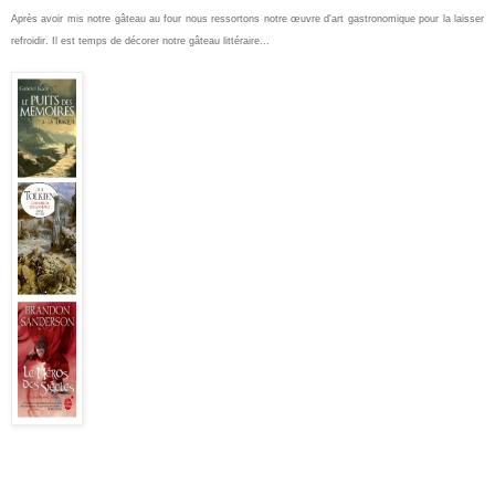
Après avoir mis notre gâteau au four nous ressortons notre œuvre d'art gastronomique pour la laisser
refroidir. Il est temps de décorer notre gâteau littéraire...