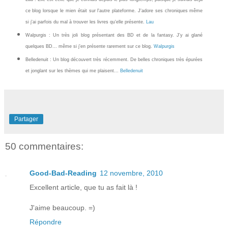
ce blog lorsque le mien était sur l'autre plateforme. J'adore ses chroniques même
si j'ai parfois du mal à trouver les livres qu'elle présente.
Lau
Walpurgis : Un très joli blog présentant des BD et de la fantasy. J'y ai glané
quelques BD... même si j'en présente rarement sur ce blog.
Walpurgis
Belledenuit : Un blog découvert très récemment. De belles chroniques très épurées
et jonglant sur les thèmes qui me plaisent...
Belledenuit
Partager
50 commentaires:
Good-Bad-Reading
12 novembre, 2010
Excellent article, que tu as fait là !
J'aime beaucoup. =)
Répondre