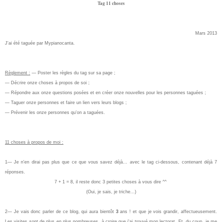
Tag 11 choses
Mars 2013
J'ai été taguée par Mypianocanta.
Règlement :
— Poster les règles du tag sur sa page ;
— Décrire onze choses à propos de soi ;
— Répondre aux onze questions posées et en créer onze nouvelles pour les personnes taguées ;
— Taguer onze personnes et faire un lien vers leurs blogs ;
— Prévenir les onze personnes qu'on a taguées.
11 choses à propos de moi :
1— Je n'en dirai pas plus que ce que vous savez déjà... avec le tag ci-dessous, contenant déjà 7
réponses.
7 + 1 = 8, il reste donc 3 petites choses à vous dire ^^
(Oui, je sais, je triche...)
2— Je vais donc parler de ce blog, qui aura bientôt
3
ans ! et que je vois grandir, affectueusement.
Les visites sont de plus en plus nombreuses, à croire que j'ai trouvé mon lectorat. Et, du coup, je me