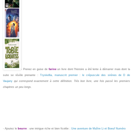
- Prenez en guise de
farine
un livre dont l'histoire a été lente à démarrer mais dont la
suite se révèle prenante :
Tryskellia, manuscrit premier : le crépuscule des sirènes de D de
Vaujany
qui correspond exactement à cette définition. Très bon livre, une fois passé les premiers
chapitres un peu longs.
- Ajoutez le
beurre
: une intrigue riche et bien ficelée :
Une aventure de Maître Li et Boeuf Numéro