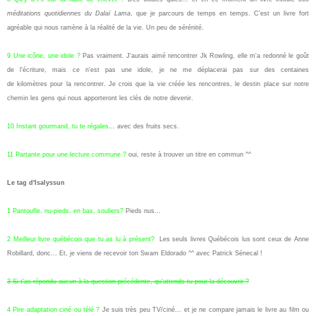
méditations quotidiennes du Dalaï Lama
, que je parcours de temps en temps. C'est un livre fort
agréable qui nous ramène à la réalité de la vie. Un peu de sérénité.
9 Une icône, une idole ?
Pas vraiment. J'aurais aimé rencontrer Jk Rowling, elle m'a redonné le goût
de l'écriture, mais ce n'est pas une idole, je ne me déplacerai pas sur des centaines
de kilomètres pour la rencontrer. Je crois que la vie créée les rencontres, le destin place sur notre
chemin les gens qui nous apporteront les clés de notre devenir.
10 Instant gourmand, tu te régales
... avec des fruits secs.
11 Partante pour une lecture commune ?
oui, reste à trouver un titre en commun ^^
Le tag d'Isalyssun
1 Pantoufle, nu-pieds, en bas, souliers?
Pieds nus...
2 Meilleur livre québécois que tu as lu à présent?
Les seuls livres Québécois lus sont ceux de Anne
Robillard, donc... Et, je viens de recevoir ton Swam Eldorado ^^ avec Patrick Sénecal !
3 Si t'as répondu aucun à la question précédente, qu'attends-tu pour la découvrir ?
4 Pire adaptation ciné ou télé ?
Je suis très peu TV/ciné... et je ne compare jamais le livre au film ou