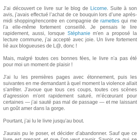
J'ai découvert ce livre sur le blog de
Licorne
. Suite à son
avis, j'avais effectué l’achat de ce bouquin lors d’une après-
midi shopping/rencontre en compagnie de
ramettes
qui me
l'a elle-même fortement conseillé. Je pensais le lire
rapidement, aussi, lorsque
Stéphanie
m'en a proposé la
lecture commune, j'ai accepté avec joie. Un livre fortement
lié aux blogueuses de L@, donc !
Mais, malgré toutes ces bonnes fées, le livre n'a pas été
pour moi un moment de plaisir !
J'ai lu les premières pages avec étonnement, puis les
suivantes en me demandant à quel moment la violence allait
s'arrêter. J'avoue que tous ces coups, toutes ces scènes
d'agression m'ont rapidement saturé, m’écœurant pour
certaines — j'ai sauté pas mal de passage — et me laissant
un goût amer dans la gorge.
Pourtant, j'ai lu le livre jusqu'au bout.
J'aurais pu le poser, et décider d'abandonner. Sauf que ce
livre est prenant, et que l'on veut savoir. Savoir ce qui se