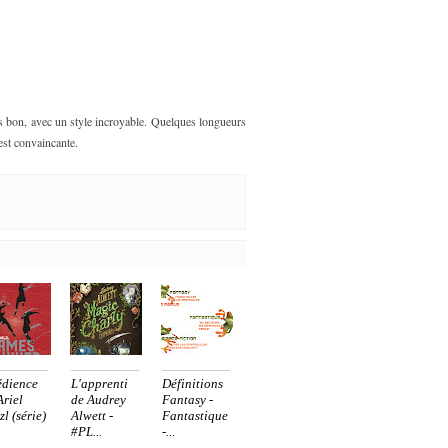
ès bon, avec un style incroyable. Quelques longueurs
 est convaincante.
dience
L'apprenti
Définitions
Ariel
de Audrey
Fantasy -
zl (série)
Alwett -
Fantastique
#PL...
-...