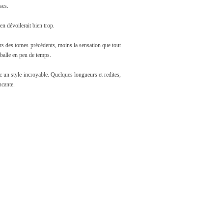
ses.
en dévoilerait bien trop.
ours des tomes précédents, moins la sensation que tout
mballe en peu de temps.
 un style incroyable. Quelques longueurs et redites,
ncante.