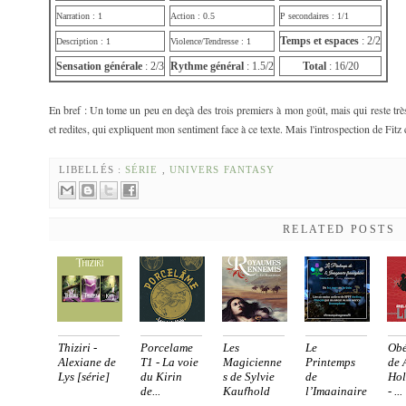
Narration : 1
Action : 0.5
P secondaires : 1/1
Temps et espaces
: 2/2
Description : 1
Violence/Tendresse : 1
Sensation générale
: 2/3
Rythme général
: 1.5/2
Total
: 16/20
En bref : Un tome un peu en deçà des trois premiers à mon goût, mais qui reste tr
et redites, qui expliquent mon sentiment face à ce texte. Mais l'introspection de Fitz
LIBELLÉS :
SÉRIE
,
UNIVERS FANTASY
RELATED POSTS
Thiziri -
Porcelame
Les
Le
Obé
Alexiane de
T1 - La voie
Magicienne
Printemps
de 
Lys [série]
du Kirin
s de Sylvie
de
Hol
de...
Kaufhold
l’Imaginaire
- ...
franco...