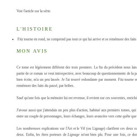
Voir l'article sur la série.
L'HISTOIRE
Fitz tourne en rond, ne comprend pas tout ce qui lui arrive et se remémore des faits
MON AVIS
Ce tome est légèrement différent des trois premiers. La fin du précédent nous lais
partie de ce roman se veut introspective, avec beaucoup de questionnements de la par
bien écrite, m'a un peu lassée. Je l'ai trouvé redondante par moment. Fitz tourne e
remémore des faits du passé, par bribes.
Sauf qu'une fois que la mémoire lui est revenue, il revient sur ces souvenirs, enrichi
J'avoue aussi que j'attendais un peu plus d'action, habitué aux premiers tomes, qui a
entre un couple de personnages, leurs échanges, leurs avancées vers cette quête que 
Les nombreuses explications sur l'Art et le Vif (ou Lignage) clarifient ces deux suj
deux. Enfin, les êtres porteurs de
Lignage
m'ont bien plu. Pour une fois, ce don