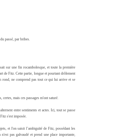
 du passé, par bribes.
sait sur une fin rocambolesque, et toute la première
t de Fitz. Cette partie, longue et pourtant drôlement
n rond, ne comprend pas tout ce qui lui arrive et se
s, certes, mais ces passages m'ont saturé.
lternent entre sentiments et actes. Ici, tout se passe
Fitz s'est imposée.
ets, et l'on saisit l’ambiguïté de Fitz, possédant les
 n'est pas galvaudé et prend une place importante,