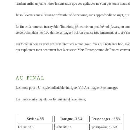
rendant enfin au jeune héros la sensation que ces aptitudes ne sont pas toute mauvai
Je soulèverais aussi l'étrange prévisibilité de ce tome, sans approfondir ce sujet, qui 
La fin est à nouveau incroyable. Toutefois, j'émettrais un petit bémol, j'avais, au c
se déroulait dans les 100 dernières pages ! Ici, on avance très lentement, et tout s'e
Un tome un peu en deçà des trois premiers à mon goût, mais qui reste très bon, avec
qui expliquent mon sentiment face à ce texte. Mais l'introspection de Fitz est convai
AU FINAL
Les mots pour : Un style indéniable, intrigue, Vif, Art, magie, Personnages
Les mots contre : quelques longueurs et répétitions,
Style
: 4.5/5
Intrigue
: 3.5/4
Personnages
: 3.5/4
:
Écriture : 3.5
Crédibilité : 2
P principal(aux)
2.5/3