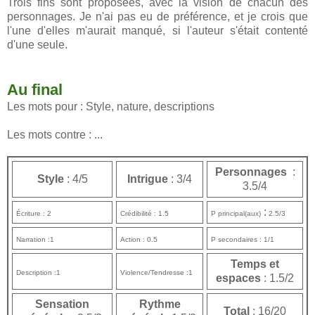
Trois fins sont proposées, avec la vision de chacun des
personnages. Je n'ai pas eu de préférence, et je crois que
l'une d'elles m'aurait manqué, si l'auteur s'était contenté
d'une seule.
Au final
Les mots pour : Style, nature, descriptions
Les mots contre : ...
Personnages
:
Style
: 4/5
Intrigue
: 3/4
3.5/4
:
Écriture : 2
Crédibilité : 1.5
P principal(aux)
2.5/3
Narration :1
Action : 0.5
P secondaires : 1/1
Temps et
Description :1
Violence/Tendresse :1
espaces
: 1.5/2
Sensation
Rythme
Total
: 16/20