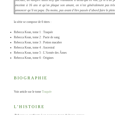
Michael, un vampire aussi sexy que redoutable a débarqué en ville, ça m’a un pe
enceinte à 16 ans et qu’on plaque son amant, on n’est généralement pas très 
annoncer qu’il est papa. Du moins, pas avant d’être passée d’abord faire le plei
la série se compose de 6 titres :
Rebecca Kean, tome 1 : Traquée
Rebecca Kean, tome 2 : Pacte de sang
Rebecca Kean, tome 3 : Potion macabre
Rebecca Kean, tome 4 : Ancestral
Rebecca Kean, tome 5 : L’Armée des Âmes
Rebecca Kean, tome 6 : Origines
BIOGRAPHIE
Voir article sur le tome
Traquée
L’HISTOIRE