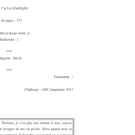
s J’ai Lu (Darklight)
 de pages : 575
Rebecca Kean (tome 2)
Traducteur : /.
***
tégorie : Bit-lit
***
Partenariat : /
Challenge : ABC imaginaire 2017.
u Vermont, je n’ai plus une minute à moi, course-
 de m’occuper de ma vie privée. Alors quand mon ex,