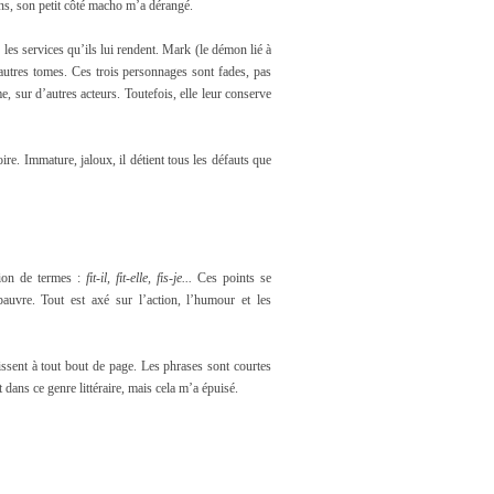
ns, son petit côté macho m’a dérangé.
 les services qu’ils lui rendent. Mark (le démon lié à
autres tomes. Ces trois personnages sont fades, pas
e, sur d’autres acteurs. Toutefois, elle leur conserve
ire. Immature, jaloux, il détient tous les défauts que
ition de termes :
fit-il, fit-elle, fis-je...
Ces points se
pauvre. Tout est axé sur l’action, l’humour et les
issent à tout bout de page. Les phrases sont courtes
t dans ce genre littéraire, mais cela m’a épuisé.