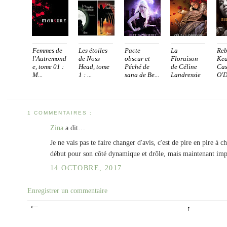
Femmes de
Les étoiles
Pacte
La
Reb
l'Autremond
de Noss
obscur et
Floraison
Kea
e, tome 01 :
Head, tome
Péché de
de Céline
Cas
M...
1 : ...
sang de Be...
Landressie
O'D
...
1 COMMENTAIRES :
Zina
a dit…
Je ne vais pas te faire changer d'avis, c'est de pire en pire à
début pour son côté dynamique et drôle, mais maintenant impo
14 OCTOBRE, 2017
Enregistrer un commentaire