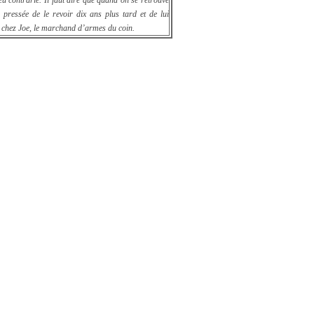
u contrarié. Il faut dire que quand on se retrouve
pressée de le revoir dix ans plus tard et de lui
n chez Joe, le marchand d’armes du coin.