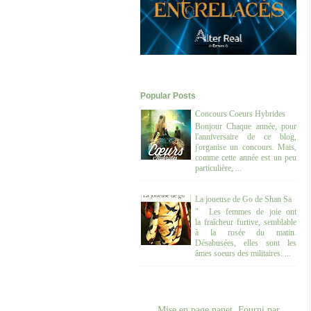
Popular Posts
Concours Coeurs Hybrides
Bonjour Chaque année, pour
l'anniversaire de ce blog,
j'organise un concours. Mais,
comme cette année est un peu
particulière, ...
La joueuse de Go de Shan Sa
" Les femmes de joie ont
la fraîcheur furtive, semblable
à la rosée du matin.
Désabusées, elles sont les
âmes soeurs des militaires. ...
Mise en page nanet. Fourni par