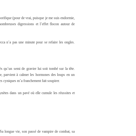
oporifique (pour de vrai, puisque je me suis endormie,
nombreuses digressions et l’effet flocon autour de
cca n’a pas une minute pour se refaire les ongles.
ès qu’un semi de gravier lui soit tombé sur la tête.
le, parvient à calmer les hormones des loups en un
ies cyniques m’a franchement fait soupirer.
ynètes dans un pavé où elle cumule les réussites et
 Sa longue vie, son passé de vampire de combat, sa