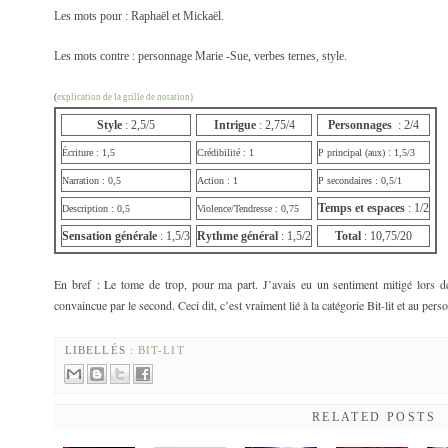
Les mots pour : Raphaël et Mickaël.
Les mots contre : personnage Marie -Sue, verbes ternes, style.
(
explication de la grille de notation)
Style
: 2,5/5
Intrigue
: 2,75/4
Personnages
: 2/4
:
Écriture : 1,5
Crédibilité : 1
P principal (aux)
1,5/3
Narration : 0,5
Action : 1
P secondaires : 0,5/1
Temps et espaces
: 1/2
Description : 0,5
Violence/Tendresse : 0,75
Sensation générale
: 1,5/3
Rythme général
: 1,5/2
Total
: 10,75/20
En bref : Le tome de trop, pour ma part. J’avais eu un sentiment mitigé lors d
convaincue par le second. Ceci dit, c’est vraiment lié à la catégorie Bit-lit et au per
LIBELLÉS :
BIT-LIT
RELATED POSTS