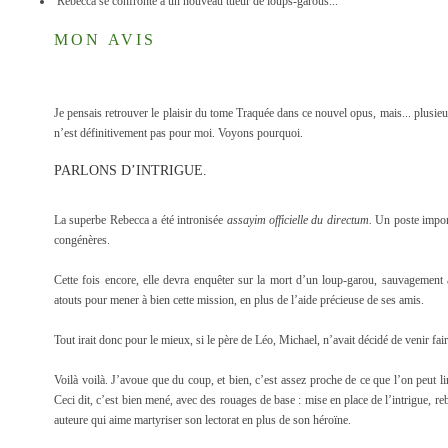
Rebecca se confronte à un nouveau tueur de loups-garous...
MON AVIS
Je pensais retrouver le plaisir du tome Traquée dans ce nouvel opus, mais... plusieur
n’est définitivement pas pour moi. Voyons pourquoi.
PARLONS D’INTRIGUE.
La superbe Rebecca a été intronisée
assayim officielle du directum.
Un poste import
congénères.
Cette fois encore, elle devra enquêter sur la mort d’un loup-garou, sauvagement as
atouts pour mener à bien cette mission, en plus de l’aide précieuse de ses amis.
Tout irait donc pour le mieux, si le père de Léo, Michael, n’avait décidé de venir fa
Voilà voilà. J’avoue que du coup, et bien, c’est assez proche de ce que l’on peut l
Ceci dit, c’est bien mené, avec des rouages de base : mise en place de l’intrigue, re
auteure qui aime martyriser son lectorat en plus de son héroïne.