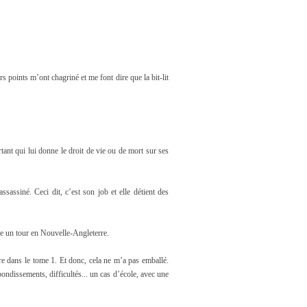
s points m’ont chagriné et me font dire que la bit-lit
ant qui lui donne le droit de vie ou de mort sur ses
sassiné. Ceci dit, c’est son job et elle détient des
ire un tour en Nouvelle-Angleterre.
ire dans le tome 1. Et donc, cela ne m’a pas emballé.
bondissements, difficultés... un cas d’école, avec une