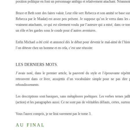
position politique en font un personnage ambigu et relativement attachant. Néanmoi
Bruce et Beth sont des faires valoir. Leur rôle sert Rebecca et son amitié se base sur
Rebecca par le Maalat) est assez peu présent. Je suppose qu’on le verra dans les 
vraiment attachants, ce qui est sûrement voulu par l’auteure qui a misé, dans ce tom
un rôle et les gardes sous le coude pour d’autres aventures.
Enfin Michael a été créé et annoncé dès le début pour devenir le mal-aimé de l’histo
l’on déteste chez un homme et en cela, c’est une réussite.
LES DERNIERS MOTS.
J’avais noté, dans le premier article, la pauvreté du style et l’éprouvante répét
retrouvent dans ce livre, assujettis d’un vocabulaire simple pour ne pas dire 
rebondissements.
Les descriptions sont basiques, sans métaphores poétiques. Les verbes ternes jaill
(action) et les paragraphes aussi. Ce ne sont pas de véritables défauts, certes, surtou
Vous l'aurez compris, je ne lirai surement pas le tome 3.
AU FINAL