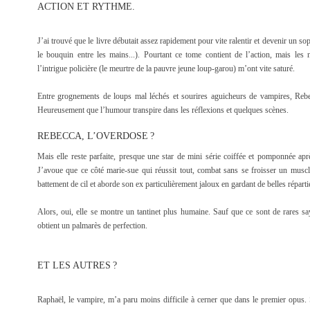
ACTION ET RYTHME.
J’ai trouvé que le livre débutait assez rapidement pour vite ralentir et devenir un s
le bouquin entre les mains...). Pourtant ce tome contient de l’action, mais les 
l’intrigue policière (le meurtre de la pauvre jeune loup-garou) m’ont vite saturé.
Entre grognements de loups mal léchés et sourires aguicheurs de vampires, Rebe
Heureusement que l’humour transpire dans les réflexions et quelques scènes.
REBECCA, L’OVERDOSE ?
Mais elle reste parfaite, presque une star de mini série coiffée et pomponnée apr
J’avoue que ce côté marie-sue qui réussit tout, combat sans se froisser un musc
battement de cil et aborde son ex particulièrement jaloux en gardant de belles répart
Alors, oui, elle se montre un tantinet plus humaine. Sauf que ce sont de rares sa
obtient un palmarès de perfection.
ET LES AUTRES ?
Raphaël, le vampire, m’a paru moins difficile à cerner que dans le premier opus.