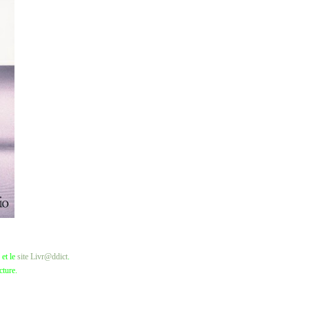
et le
site Livr@ddict
.
cture.