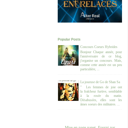
Popular Posts
Concours Coeurs Hybrides
Bonjour Chaque année, pour
l'anniversaire de ce blog,
j'organise un concours. Mais,
comme cette année est un peu
particulière, ...
La joueuse de Go de Shan Sa
" Les femmes de joie ont
la fraîcheur furtive, semblable
à la rosée du matin.
Désabusées, elles sont les
âmes soeurs des militaires. ...
Mise en page nanet. Fourni par