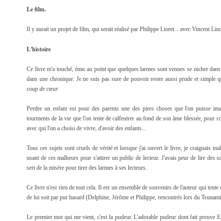
Le film.
Il y aurait un projet de film, qui serait réalisé par Philippe Lioret... avec Vincent L
L'histoire
Ce livre m'a touché, ému au point que quelques larmes sont venues se nicher dans 
dans une chronique. Je ne suis pas sure de pouvoir rester aussi prude et simple q
coup de cœur.
Perdre un enfant est pour des parents une des pires choses que l'on puisse imag
tourments de la vie que l'on tente de calfeutrer au fond de son âme blessée, pour c
avec qui l'on a choisi de vivre, d'avoir des enfants...
Tous ces sujets sont cruels de vérité et lorsque j'ai ouvert le livre, je craignais 
usant de ces malheurs pour s'attirer un public de lecteur. J'avais peur de lire des 
sert de la misère pour tirer des larmes à ses lecteurs.
Ce livre n'est rien de tout cela. Il est un ensemble de souvenirs de l'auteur qui te
de lui soit par pur hasard (Delphine, Jérôme et Philippe, rencontrés lors du Tsunami 
Le premier mot qui me vient, c'est la pudeur. L'adorable pudeur dont fait preuve Em