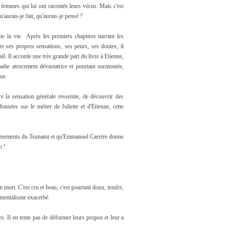
 femmes qui lui ont racontés leurs vécus. Mais c'est
'aurais-je fait, qu'aurais-je pensé ?
e la vie. Après les premiers chapitres narrant les
e ses propres sensations, ses peurs, ses doutes, il
vail. Il accorde une très grande part du livre à Etienne,
ladie atrocement dévastatrice et pourtant surmontée,
nue.
 la sensation générale ressentie, de découvrir des
onnées sur le métier de Juliette et d'Etienne, cette
 évènements du Tsunami
et qu'Emmanuel Carrère donne
h !
 mort. C'est cru et beau, c'est pourtant doux, tendre,
timentalisme exacerbé.
es. Il en tente pas de déformer leurs propos et leur a