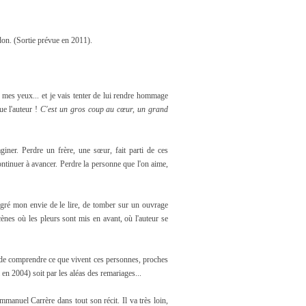
indon. (Sortie prévue en 2011).
mes yeux... et je vais tenter de lui rendre hommage
ue l'auteur !
C'est un gros coup au cœur, un grand
iner. Perdre un frère, une sœur, fait parti de ces
ontinuer à avancer. Perdre la personne que l'on aime,
malgré mon envie de le lire, de tomber sur un ouvrage
scènes où les pleurs sont mis en avant, où l'auteur se
nte de comprendre ce que vivent ces personnes, proches
en 2004) soit par les aléas des remariages...
manuel Carrère dans tout son récit. Il va très loin,