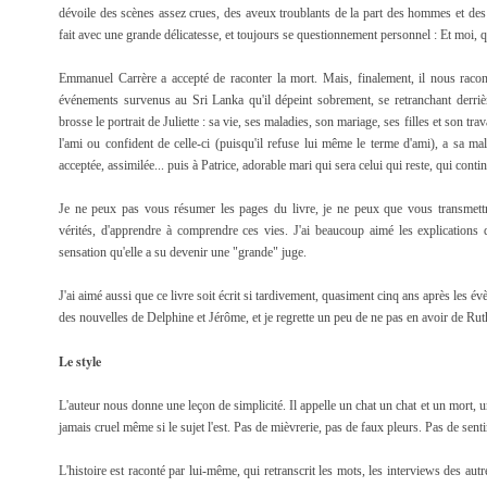
dévoile des scènes assez crues, des aveux troublants de la part des hommes et des
fait avec une grande délicatesse, et toujours se questionnement personnel : Et moi, qu
Emmanuel Carrère a accepté de raconter la mort. Mais, finalement, il nous racont
événements survenus au Sri Lanka qu'il dépeint sobrement, se retranchant derrièr
brosse le portrait de Juliette : sa vie, ses maladies, son mariage, ses filles et son tra
l'ami ou confident de celle-ci (puisqu'il refuse lui même le terme d'ami), a sa ma
acceptée, assimilée... puis à Patrice, adorable mari qui sera celui qui reste, qui conti
Je ne peux pas vous résumer les pages du livre, je ne peux que vous transmettre
vérités, d'apprendre à comprendre ces vies. J'ai beaucoup aimé les explications d
sensation qu'elle a su devenir une "grande" juge.
J'ai aimé aussi que ce livre soit écrit si tardivement, quasiment cinq ans après les
des nouvelles de Delphine et Jérôme, et je regrette un peu de ne pas en avoir de Rut
Le style
L'auteur nous donne une leçon de simplicité. Il appelle un chat un chat et un mort, un
jamais cruel même si le sujet l'est. Pas de mièvrerie, pas de faux pleurs. Pas de sen
L'histoire est raconté par lui-même, qui retranscrit les mots, les interviews des autr