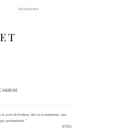
 ET
 CARRÈRE
le secret du bonheur, être ici et maintenant, sans
atique spontanément.
"
(P283)