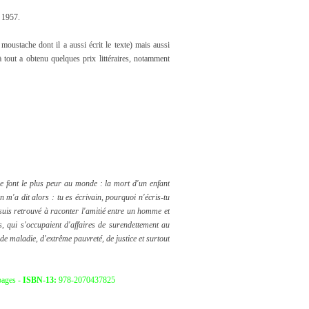
 1957.
a moustache dont il a aussi écrit le texte) mais aussi
à tout a obtenu quelques prix littéraires, notamment
e font le plus peur au monde : la mort d'un enfant
 m'a dit alors : tu es écrivain, pourquoi n'écris-tu
 suis retrouvé à raconter l'amitié entre un homme et
, qui s'occupaient d'affaires de surendettement au
, de maladie, d'extrême pauvreté, de justice et surtout
pages -
ISBN-13:
978-2070437825