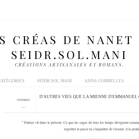
S CRÉAS DE NANET
SEIDR.SOL.MANI
CRÉATIONS ARTISANALES ET ROMANS.
CATÉGORIES
SEIDR.SOL.MANI
ANNA COMBELLES
D'AUTRES VIES QUE LA MIENNE D'EMMANUEL
VENDREDI
19 NOVEMBRE 2010
Patrice vit dans le présent. Ce que les sages de tous les temps désignent comme 
"
regretter le passé ni s'inquiéter de l'avenir, il le pr