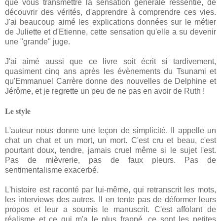
que vous transmettre la sensation générale ressentie, de
découvrir des vérités, d'apprendre à comprendre ces vies.
J'ai beaucoup aimé les explications données sur le métier
de Juliette et d'Etienne, cette sensation qu'elle a su devenir
une "grande" juge.
J'ai aimé aussi que ce livre soit écrit si tardivement,
quasiment cinq ans après les évènements du Tsunami
et
qu'Emmanuel Carrère donne des nouvelles de Delphine et
Jérôme, et je regrette un peu de ne pas en avoir de Ruth !
Le style
L'auteur nous donne une leçon de simplicité. Il appelle un
chat un chat et un mort, un mort. C'est cru et beau, c'est
pourtant doux, tendre, jamais cruel même si le sujet l'est.
Pas de mièvrerie, pas de faux pleurs. Pas de
sentimentalisme exacerbé.
L'histoire est raconté par lui-même, qui retranscrit les mots,
les interviews des autres. Il en tente pas de déformer leurs
propos et leur a soumis le manuscrit. C'est affolant de
réalisme et ce qui m'a le plus frappé, ce sont les petites