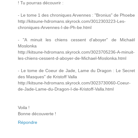
! Tu pourras découvrir :
- Le tome 1 des chroniques Arvennes : "Bronius" de Phoebe
http://kitsune-hdromans.skyrock.com/3012303223-Les-
chroniques-Arvennes-I-de-Ph-be.html
- "A minuit les chiens cessent d'aboyer" de Michaël
Moslonka
http://kitsune-hdromans.skyrock.com/3023705236-A-minuit-
les-chiens-cessent-d-aboyer-de-Michael-Moslonka.html
- Le tome de Coeur de Jade, Lame du Dragon : Le Secret
des Masques" de Kristoff Valla
http://kitsune-hdromans.skyrock.com/3023730060-Coeur-
de-Jade-Lame-du-Dragon-I-de-Kristoff-Valla.html
Voila !
Bonne découverte !
Répondre