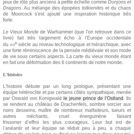
jeux de rôle plus anciens à petite échelle comme
Donjons et
Dragons
. Au mélange des épopées
tolkienites
et du chaos
de Moorcock s'est ajouté une inspiration historique très
forte.
Le Vieux Monde
de Warhammer (que l'on retrouve dans ce
livre)
fait très largement écho à l'Europe occidentale
e
du
xvi
siècle
au niveau technologique et hiérarchique, avec
une forte réminiscence de la pensée médiévale et son mode
de vie sous certains aspects. La carte du vieux monde étant
en fait une déformation des 6 continents de notre monde.
L'histoire
L'histoire débute par un long prologue, présentant une
équipe hétéroclite et par certains côtés sympathique, menée
par Oswald von Konigwald
le jeune prince de l'Ostland
. Ils
se rendent au château de Drachenfels, sombre sorcier aux
noirs desseins, maître de nombreux malfaiteurs, tueurs et
autres méchants, cruel énergumène faisant
frissoner d’effroi les plus courageux. Leur but est de
l'anéantir et leur équipe se réduit peu à peu, a chaque