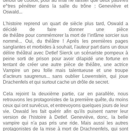
détour de couloir, pour au final ne laisser que deux pauvres
e^tres pénétrer dans la salle du trône : Geneviève et
Oswald...
L'histoire reprend un quart de siècle plus tard, Oswald a
décidé de faire donner une pièce
de théâtre pour commémorer la mort de l’infâme sorcier sus
nommé... Oui, du théâtre ! Après les premières pages
sanglantes et morbides à souhait, l'auteur part dans un doux
délire théâtral avec Detlef Sierck un scénariste pompeux à
peine sorti de prison pour avoir dilapidé une fortune en
tentant de créer une autre pièce de théâtre, une actrice
Vampire un peu folle mais talentueuse et une troupe
d'acteurs saugrenus... sans oublier Lowenstein, qui joue
Drachenfels et qui surtout cache un drôle de secret.
Cela rejoint la deuxième partie, car en parallèle, nous
retrouvons les protagonistes de la première quête, du moins
ceux qui ont survécus, et entrevoyons quelques jours de leur
vie. Oswald les fait quérir afin qu'ils puisent narrer leur
version de l'histoire à Detlef. Geneviève, donc, la belle
vampire qui n'a pas pris une ride. Mais aussi les autres
protagonistes de la mise à mort de Drachnenfels, qui sont