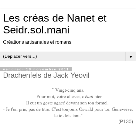
Les créas de Nanet et
Seidr.sol.mani
Créations artisanales et romans.
▼
vendredi 18 novembre 2011
Drachenfels de Jack Yeovil
Vingt-cinq ans.
"
- Pour moi, votre altesse,
c'était
hier.
Il eut un geste agacé devant son ton formel.
- Je t'en prie, pas de titre. C'est toujours Oswald pour toi, Geneviève.
Je te dois tant.
"
(P130)