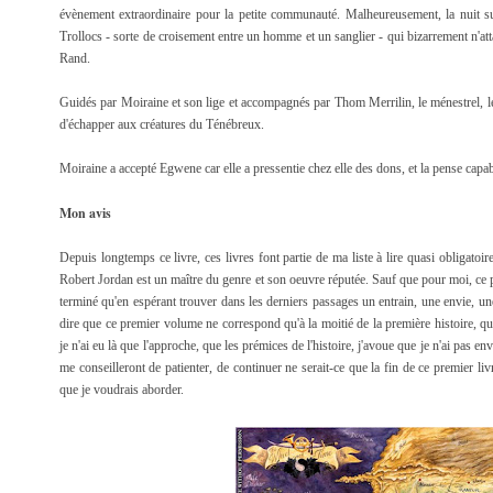
évènement extraordinaire pour la petite communauté. Malheureusement, la nuit sui
Trollocs - sorte de croisement entre un homme et un sanglier - qui bizarrement n'att
Rand.
Guidés par Moiraine et son lige et accompagnés par Thom Merrilin, le ménestrel, les
d'échapper aux créatures du Ténébreux.
Moiraine a accepté Egwene car elle a pressentie chez elle des dons, et la pense capa
Mon avis
Depuis longtemps ce livre, ces livres font partie de ma liste à lire quasi obligato
Robert Jordan est un maître du genre et son oeuvre réputée. Sauf que pour moi, ce prem
terminé qu'en espérant trouver dans les derniers passages un entrain, une envie, une
dire que ce premier volume ne correspond qu'à la moitié de la première histoire, q
je n'ai eu là que l'approche, que les prémices de l'histoire, j'avoue que je n'ai pas env
me conseilleront de patienter, de continuer ne serait-ce que la fin de ce premier livre.
que je voudrais aborder.