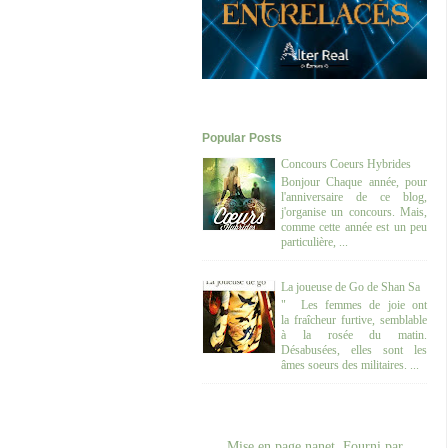
Popular Posts
Concours Coeurs Hybrides
Bonjour Chaque année, pour
l'anniversaire de ce blog,
j'organise un concours. Mais,
comme cette année est un peu
particulière, ...
La joueuse de Go de Shan Sa
" Les femmes de joie ont
la fraîcheur furtive, semblable
à la rosée du matin.
Désabusées, elles sont les
âmes soeurs des militaires. ...
Mise en page nanet. Fourni par