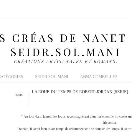
S CRÉAS DE NANET
SEIDR.SOL.MANI
CRÉATIONS ARTISANALES ET ROMANS.
CATÉGORIES
SEIDR.SOL.MANI
ANNA COMBELLES
LA ROUE DU TEMPS DE ROBERT JORDAN [SÉRIE]
JEUDI
14 JUIN 2012
Au loin dans la nuit, les loups accompagnèrent d'un hurlement le fin croissant de
"
frissonna.
Demain, il serait bien assez temps de recommencer à se soucier des loups. Il se tromp