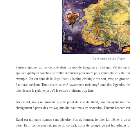
Carte venant du site Utopie
Fantasy épique, qui se déroule dans un monde imaginaire riche qui, s'il fait par
ajoutant quelques touches de mythe Arthurien pour notre plus grand plaisir - Bel tin
exemple. On est dans de la
High fantasy
la plus classique qui soit, avec un groupe
à un vrai méchant. Tout cela est amené savamment mais noyé sous des légendes, des c
ralentissent le rythme jusqu'à le rendre vraiment trop lent.
Au départ, nous ne suivons que le point de vue de Rand, tout en ayant une narr
changement à partir des trois-quarts du livre, mais j'y reviendrai, l'auteur bascule v
Rand est un jeune homme sans histoire. Fils de fermier, fermier lui-même, il vit à 
père, Tam. Ce dernier fait partie du conseil, sorte de groupe gérant les affaires 