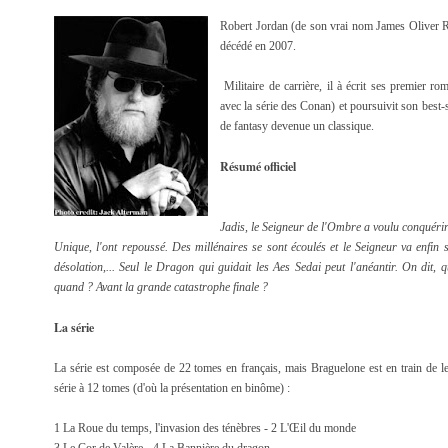
Robert Jordan (de son vrai nom James Oliver R
décédé en 2007.
Militaire de carrière, il à écrit ses premier r
avec la série des Conan) et poursuivit son best
de fantasy devenue un classique.
Résumé officiel
Jadis, le Seigneur de l'Ombre a voulu conquérir
Unique, l'ont repoussé. Des millénaires se sont écoulés et le Seigneur va enfin so
désolation,... Seul le Dragon qui guidait les Aes Sedai peut l'anéantir. On dit, q
quand ? Avant la grande catastrophe finale ?
La série
La série est composée de 22 tomes en français, mais Braguelone est en train de le
série à 12 tomes (d'où la présentation en binôme) :
1 La Roue du temps, l'invasion des ténèbres - 2 L'Œil du monde