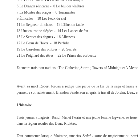
3 Le Cor de Valère - 4 La Bannière du dragon
5 Le Dragon réincarné - 6 Le Jeu des ténèbres
7 La Montée des orages - 8 Tourmentes
9 Étincelles - 10 Les Feux du ciel
11 Le Seigneur du chaos - 12 L'Illusion fatale
13 Une couronne d'épées - 14 Les Lances de feu
15 Le Sentier des dagues - 16 Alliances
17 Le Cœur de l'hiver - 18 Perfidie
19 Le Carrefour des ombres - 20 Secrets
21 Le Poignard des rêves - 22 Le Prince des corbeaux
Et encore trois non traduits : The Gathering Storm ; Towers of Midnight et A Memo
Avant sa mort Robert Jordan a rédigé une partie de la fin de la saga et laissé
permettre son achèvement. Brandon Sanderson a repris le travail de Jordan. Deux autr
L'histoire
Trois jeunes villageois, Rand, Mat et Perrin et une jeune femme Egwene, se trouvent
dans la région reculée des Deux-Rivières.
Tout commence lorsque Moiraine, une
Aes Sedai -
sorte de magicienne ou sorci