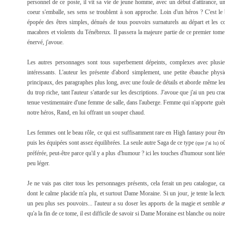
personnel de ce poste, il vit sa vie de jeune homme, avec un début d'attirance, u
coeur s'emballe, ses sens se troublent à son approche. Loin d'un héros ? C'est le
épopée des êtres simples, dénués de tous pouvoirs surnaturels au départ et les co
macabres et violents du Ténébreux. Il passera la majeure partie de ce premier tome 
énervé, j'avoue.
Les autres personnages sont tous superbement dépeints, complexes avec plusie
intéressants. L'auteur les présente d'abord simplement, une petite ébauche phy
principaux, des paragraphes plus long, avec une foule de détails et aborde même leur
du trop riche, tant l'auteur s'attarde sur les descriptions. J'avoue que j'ai un peu 
tenue vestimentaire d'une femme de salle, dans l'auberge. Femme qui n'apporte guère à
notre héros, Rand, en lui offrant un souper chaud.
Les femmes ont le beau rôle, ce qui est suffisamment rare en High fantasy pour être 
puis les équipées sont assez équilibrées. La seule autre Saga de ce type
où
(que j'ai lu)
préférée, peut-être parce qu'il y a plus d'humour ? ici les touches d'humour sont lié
peu léger.
Je ne vais pas citer tous les personnages présents, cela ferait un peu catalogue, c
dont le calme placide m'a plu, et surtout Dame Moraine. Si un jour, je tente la lec
un peu plus ses pouvoirs... l'auteur a su doser les apports de la magie et semble a
qu'a la fin de ce tome, il est difficile de savoir si Dame Moraine est blanche ou noi