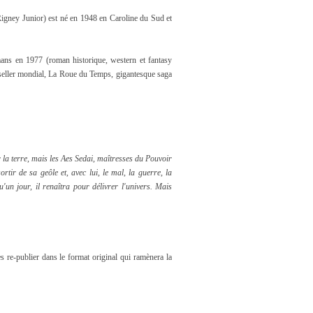
igney Junior) est né en 1948 en Caroline du Sud et
omans en 1977 (roman historique, western et fantasy
-seller mondial, La Roue du Temps, gigantesque saga
 la terre, mais les Aes Sedai, maîtresses du Pouvoir
rtir de sa geôle et, avec lui, le mal, la guerre, la
u'un jour, il renaîtra pour délivrer l'univers. Mais
s re-publier dans le format original qui ramènera la