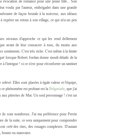
ne évocation de romance pour une jeune fille... Son
 but voulu par l'auteur, embrigader dans une grande
nfronter de façon brutale à la noirceur, aux idéaux
à espérer un retour à son village, ce qui m'a un peu
urs niveaux d'approche ce qui les rend drôlement
sique avant de leur consacrer à tous, du moins aux
s sentiments. C'est très riche. C'est même à la limite
craqué lorsque Robert Jordan donne moult détails de la
 l'intrigue ! si ce n'est pour réconforter un tantinet
relevé. Elles sont placées à égale valeur et l'équipe,
 ce phénomène est probant est la
Belgariade
, que j'ai
es aux pitreries de Mat. Un seul personnage ! c'est un
ar ils sont nombreux. J'ai ma préférence pour Perrin
ture de la suite, ce sera uniquement pour comprendre
voir créé des rites, des rouages complexes. D'autant
re, bonne ou mauvaise.