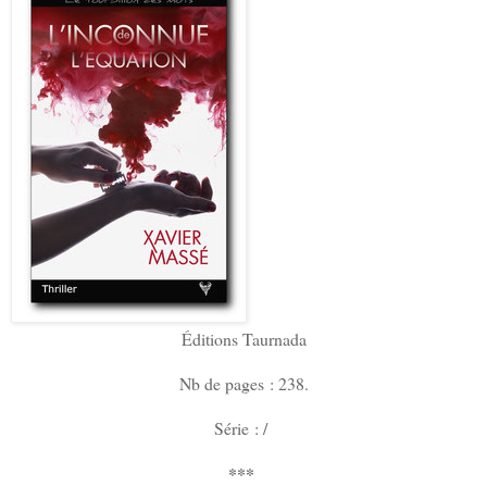
Éditions Taurnada
Nb de pages : 238.
Série : /
***